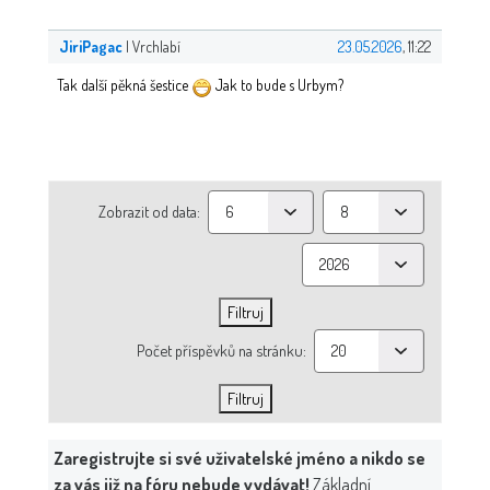
JiriPagac
| Vrchlabí
23.05.2026
, 11:22
Tak další pěkná šestice
Jak to bude s Urbym?
Zobrazit od data:
Počet příspěvků na stránku:
Zaregistrujte si své uživatelské jméno a nikdo se
za vás již na fóru nebude vydávat!
Základní