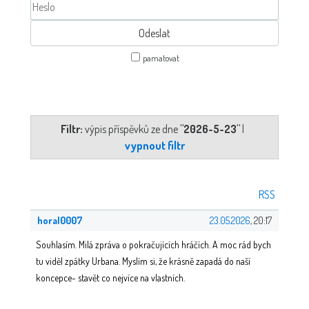
pamatovat
Filtr:
výpis příspěvků ze dne
"2026-5-23"
|
vypnout filtr
RSS
horal0007
23.05.2026
, 20:17
Souhlasím. Milá zpráva o pokračujících hráčích. A moc rád bych
tu viděl zpátky Urbana. Myslím si, že krásně zapadá do naší
koncepce- stavět co nejvíce na vlastních.