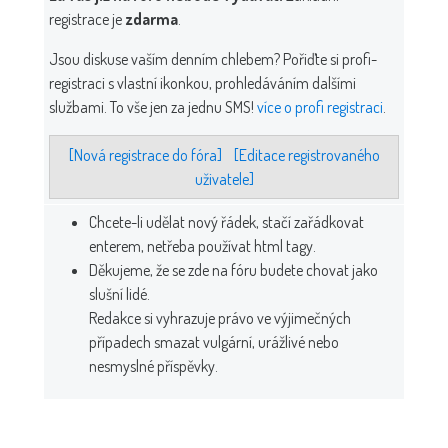
registrace je
zdarma
.
Jsou diskuse vaším denním chlebem? Pořiďte si profi-
registraci s vlastní ikonkou, prohledáváním dalšími
službami. To vše jen za jednu SMS!
více o profi registraci
.
[Nová registrace do fóra]
[Editace registrovaného
uživatele]
Chcete-li udělat nový řádek, stačí zařádkovat
enterem, netřeba používat html tagy.
Děkujeme, že se zde na fóru budete chovat jako
slušní lidé.
Redakce si vyhrazuje právo ve výjimečných
případech smazat vulgární, urážlivé nebo
nesmyslné příspěvky.