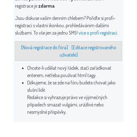
registrace je
zdarma
.
Jsou diskuse vaším denním chlebem? Pořiďte si profi-
registraci s vlastní ikonkou, prohledáváním dalšími
službami. To vše jen za jednu SMS!
více o profi registraci
.
[Nová registrace do fóra]
[Editace registrovaného
uživatele]
Chcete-li udělat nový řádek, stačí zařádkovat
enterem, netřeba používat html tagy.
Děkujeme, že se zde na fóru budete chovat jako
slušní lidé.
Redakce si vyhrazuje právo ve výjimečných
případech smazat vulgární, urážlivé nebo
nesmyslné příspěvky.