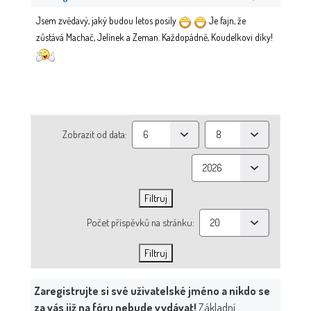
Jsem zvědavý, jaký budou letos posily
Je fajn, že
zůstává Machač, Jelínek a Zeman. Každopádně, Koudelkovi díky!
Zobrazit od data:
Počet příspěvků na stránku:
Zaregistrujte si své uživatelské jméno a nikdo se
za vás již na fóru nebude vydávat!
Základní