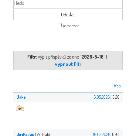
pamatovat
Filtr:
výpis příspěvků ze dne
"2026-5-16"
|
vypnout filtr
RSS
Jake
16.05.2026
, 13:26
JiriPagac
| Vrchlabí
16.05.2026
, 09:11