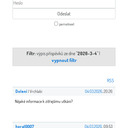
pamatovat
Filtr:
výpis příspěvků ze dne
"2026-3-4"
|
vypnout filtr
RSS
Dolení
| Vrchlabí
04.03.2026
, 20:26
Nějaké informace k zítřejšímu utkání?
horal0007
04.03.2026
, 09:53