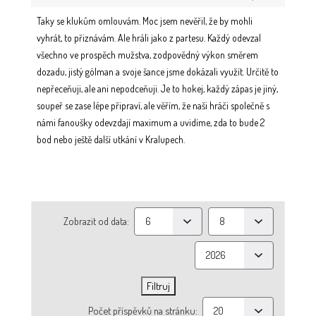
Taky se klukům omlouvám. Moc jsem nevěřil, že by mohli
vyhrát, to přiznávám. Ale hráli jako z partesu. Každý odevzal
všechno ve prospěch mužstva, zodpovědný výkon směrem
dozadu, jistý gólman a svoje šance jsme dokázali využít. Určitě to
nepřeceňuji, ale ani nepodceňuji. Je to hokej, každý zápas je jiný,
soupeř se zase lépe připraví, ale věřím, že naši hráči společně s
námi fanoušky odevzdají maximum a uvidíme, zda to bude 2
bod nebo ještě další utkání v Kralupech.
Zobrazit od data:
Počet příspěvků na stránku: