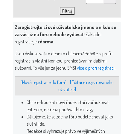
Zaregistrujte si své uživatelské jméno a nikdo se
za vás již na fóru nebude vydávat!
Základní
registrace je
zdarma
.
Jsou diskuse vaším denním chlebem? Pořiďte si profi-
registraci s vlastní ikonkou, prohledáváním dalšími
službami. To vše jen za jednu SMS!
více o profi registraci
.
[Nová registrace do fóra]
[Editace registrovaného
uživatele]
Chcete-li udělat nový řádek, stačí zařádkovat
enterem, netřeba používat html tagy.
Děkujeme, že se zde na fóru budete chovat jako
slušní lidé.
Redakce si vyhrazuje právo ve výjimečných