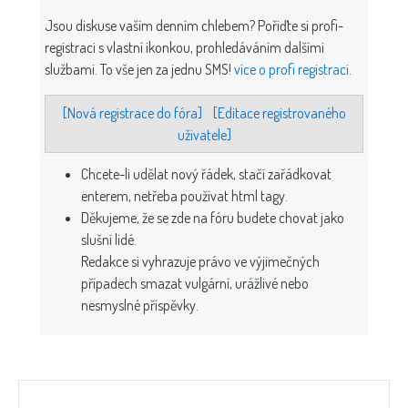
Jsou diskuse vaším denním chlebem? Pořiďte si profi-
registraci s vlastní ikonkou, prohledáváním dalšími
službami. To vše jen za jednu SMS!
více o profi registraci
.
[Nová registrace do fóra]
[Editace registrovaného
uživatele]
Chcete-li udělat nový řádek, stačí zařádkovat
enterem, netřeba používat html tagy.
Děkujeme, že se zde na fóru budete chovat jako
slušní lidé.
Redakce si vyhrazuje právo ve výjimečných
případech smazat vulgární, urážlivé nebo
nesmyslné příspěvky.