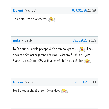
Dolení
| Vrchlabí
03.03.2026
, 20:59
Hoši děkujeme a ve čtvrtek
jinfa
| vrchlabí
03.03.2026
, 20:55
To Paboubek:skvělá předpověď dnešního výsledku
Jinak
dnes náš tým asi příjemně překvapil všechny!!!Hoši děkujem!!!
Štastnou cestů domů!A ve čtvrtek všichni na značkách
Dolení
| Vrchlabí
03.03.2026
, 18:19
Tobě dneska chyběla pokrývka hlavy