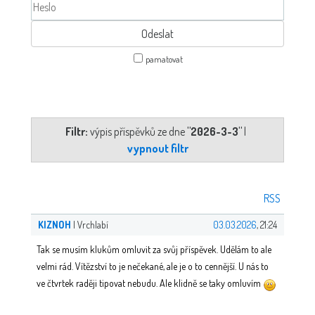
pamatovat
Filtr:
výpis příspěvků ze dne
"2026-3-3"
|
vypnout filtr
RSS
KIZNOH
| Vrchlabí
03.03.2026
, 21:24
Tak se musím klukům omluvit za svůj příspěvek. Udělám to ale
velmi rád. Vítězství to je nečekané, ale je o to cennější. U nás to
ve čtvrtek raději tipovat nebudu. Ale klidně se taky omluvím