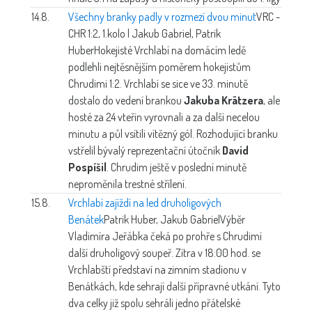
14.8.
Všechny branky padly v rozmezí dvou minut
VRC -
CHR 1:2, 1.kolo | Jakub Gabriel, Patrik
Huber
Hokejisté Vrchlabí na domácím ledě
podlehli nejtěsnějším poměrem hokejistům
Chrudimi 1:2. Vrchlabí se sice ve 33. minutě
dostalo do vedení brankou
Jakuba Krätzera
, ale
hosté za 24 vteřin vyrovnali a za další necelou
minutu a půl vsítili vítězný gól. Rozhodující branku
vstřelil bývalý reprezentační útočník
David
Pospíšil
. Chrudim ještě v poslední minutě
neproměnila trestné střílení.
15.8.
Vrchlabí zajíždí na led druholigových
Benátek
Patrik Huber, Jakub Gabriel
Výběr
Vladimíra Jeřábka čeká po prohře s Chrudimí
další druholigový soupeř. Zítra v 18:00 hod. se
Vrchlabští představí na zimním stadionu v
Benátkách, kde sehrají další přípravné utkání. Tyto
dva celky již spolu sehráli jedno přátelské