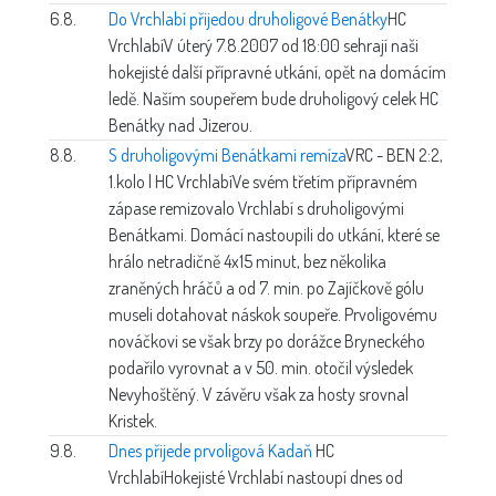
6.8.
Do Vrchlabí přijedou druholigové Benátky
HC
Vrchlabí
V úterý 7.8.2007 od 18:00 sehrají naši
hokejisté další přípravné utkání, opět na domácím
ledě. Naším soupeřem bude druholigový celek HC
Benátky nad Jizerou.
8.8.
S druholigovými Benátkami remíza
VRC - BEN 2:2,
1.kolo | HC Vrchlabí
Ve svém třetím přípravném
zápase remizovalo Vrchlabí s druholigovými
Benátkami. Domácí nastoupili do utkání, které se
hrálo netradičně 4x15 minut, bez několika
zraněných hráčů a od 7. min. po Zajíčkově gólu
museli dotahovat náskok soupeře. Prvoligovému
nováčkovi se však brzy po dorážce Bryneckého
podařilo vyrovnat a v 50. min. otočil výsledek
Nevyhoštěný. V závěru však za hosty srovnal
Kristek.
9.8.
Dnes přijede prvoligová Kadaň
HC
Vrchlabí
Hokejisté Vrchlabí nastoupí dnes od