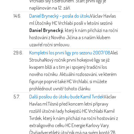
Vrchlabí síly s Berounem. Start první ligy je
naplánován na 12. září.
14.6.
Daniel Brynecký – posila do útoku
Václav Havlas
ml.
Útočníky HC Vrchlabí posílí v letošní sezóně
Daniel Brynecký
, který k nám přichází na roční
hostování z Nového Jičína a s naším klubem
uzavřel roční smlouvu.
29.6.
Kompletní los první ligy pro sezonu 2007/08
Aleš
Strouha
Nový ročník první hokejové ligy se již
kvapem blíží a s tím je i spojený tradiční los
nového ročníku. Aktuální rozlosování, ve kterém
figuruje poprvé také HC Vrchlabí, si můžete
prohlédnout uvnitř tohoto článku.
5.7.
Další posilou do útoku bude Kamil Tvrdek
Václav
Havlas ml.
Těsně před koncem letní přípravy
rozšířil útočné řady hokejistů HC Vrchlabí Kamil
Tvrdek, který k nám přichází na roční hostování z
extraligového celku HC Energie Karlovy Vary.
Čtyřiadvecetiletý útočník má na svém kontě 78