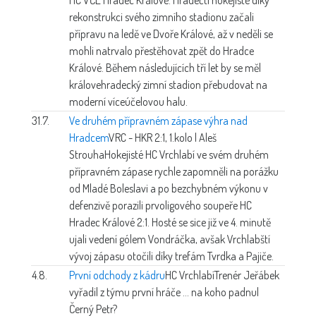
rekonstrukci svého zimního stadionu začali
přípravu na ledě ve Dvoře Králové, až v neděli se
mohli natrvalo přestěhovat zpět do Hradce
Králové. Během následujících tří let by se měl
královehradecký zimní stadion přebudovat na
moderní víceúčelovou halu.
31.7.
Ve druhém přípravném zápase výhra nad
Hradcem
VRC - HKR 2:1, 1.kolo | Aleš
Strouha
Hokejisté HC Vrchlabí ve svém druhém
přípravném zápase rychle zapomněli na porážku
od Mladé Boleslavi a po bezchybném výkonu v
defenzivě porazili prvoligového soupeře HC
Hradec Králové 2:1. Hosté se sice již ve 4. minutě
ujali vedení gólem Vondráčka, avšak Vrchlabští
vývoj zápasu otočili díky trefám Tvrdka a Pajiče.
4.8.
První odchody z kádru
HC Vrchlabí
Trenér Jeřábek
vyřadil z týmu první hráče ... na koho padnul
Černý Petr?