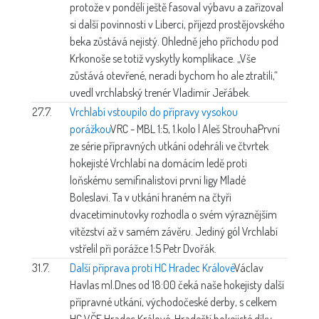
protože v pondělí ještě fasoval výbavu a zařizoval
si další povinnosti v Liberci, příjezd prostějovského
beka zůstává nejistý. Ohledně jeho příchodu pod
Krkonoše se totiž vyskytly komplikace. „Vše
zůstává otevřené, neradi bychom ho ale ztratili,“
uvedl vrchlabský trenér Vladimír Jeřábek.
27.7.
Vrchlabí vstoupilo do přípravy vysokou
porážkou
VRC - MBL 1:5, 1.kolo | Aleš Strouha
První
ze série přípravných utkání odehráli ve čtvrtek
hokejisté Vrchlabí na domácím ledě proti
loňskému semifinalistovi první ligy Mladé
Boleslavi. Ta v utkání hraném na čtyři
dvacetiminutovky rozhodla o svém výraznějším
vítězství až v samém závěru. Jediný gól Vrchlabí
vstřelil při porážce 1:5 Petr Dvořák.
31.7.
Další příprava proti HC Hradec Králové
Václav
Havlas ml.
Dnes od 18:00 čeká naše hokejisty další
přípravné utkání, východočeské derby, s celkem
HC VČE Hradec Králové. Hradečtí hokejisté díky