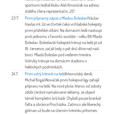
sportovní ředitel klubu Aleš Kmoníček na adresu
stálého člena reprezentační „20“.
23.7.
První přípravný zápas s Mladou Boleslaví!
Václav
Havlas ml.
Již ve čtvrtek čeká vrchlabské hokejisty
první přátelské utkání. Na domácím ledě nastoupí
proti jednomu z favoritů soutěže – celku BK Mladá
Boleslav. Boleslavští hokejisté trénují na ledě již od
18. července, začali tedy o pět dnů dříve než naši
borci. Mladá Boleslav pod vedením trenéra
Votruby trénuje na domácím stadionu v
hektických podmínkách.
24.7.
První ostrý trénink na ledě
Krkonošský deník,
Michal Bogáň
Nováček první hokejové ligy zahájil
přípravu na ledě. Na nové ploše, kterou od soboty
zdobí čerstvě namalované reklamy, se objevil
téměř kompletní širší kádr. Chyběli pouze brankář
Falta a obránce Procházka. Zatímco ale liberecký
gólman už bude na úterním tréninku přítomen,