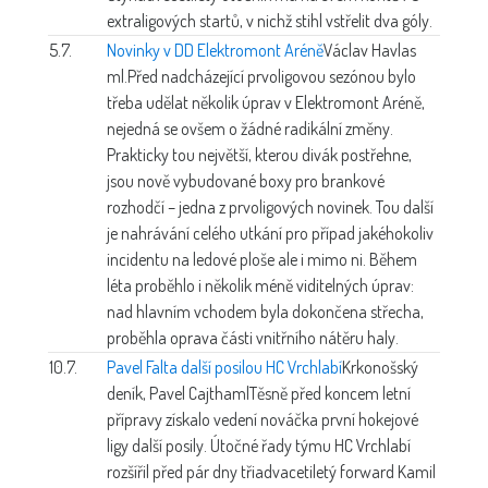
extraligových startů, v nichž stihl vstřelit dva góly.
5.7.
Novinky v DD Elektromont Aréně
Václav Havlas
ml.
Před nadcházející prvoligovou sezónou bylo
třeba udělat několik úprav v Elektromont Aréně,
nejedná se ovšem o žádné radikální změny.
Prakticky tou největší, kterou divák postřehne,
jsou nově vybudované boxy pro brankové
rozhodčí – jedna z prvoligových novinek. Tou další
je nahrávání celého utkání pro případ jakéhokoliv
incidentu na ledové ploše ale i mimo ni. Během
léta proběhlo i několik méně viditelných úprav:
nad hlavním vchodem byla dokončena střecha,
proběhla oprava části vnitřního nátěru haly.
10.7.
Pavel Falta další posilou HC Vrchlabí
Krkonošský
deník, Pavel Cajthaml
Těsně před koncem letní
přípravy získalo vedení nováčka první hokejové
ligy další posily. Útočné řady týmu HC Vrchlabí
rozšířil před pár dny třiadvacetiletý forward Kamil