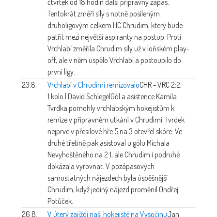
čtvrtek od 18 hodin další přípravný zápas.
Tentokrát změří síly s notně posíleným
druholigovým celkem HC Chrudim, který bude
patřit mezi největší aspiranty na postup. Proti
Vrchlabí změřila Chrudim síly už v loňském play-
off, ale v něm uspělo Vrchlabí a postoupilo do
první ligy.
23.8.
Vrchlabí v Chrudimi remizovalo
CHR - VRC 2:2,
1.kolo | David Schlegel
Gól a asistence Kamila
Tvrdka pomohly vrchlabským hokejistům k
remíze v přípravném utkání v Chrudimi. Tvrdek
nejprve v přesilové hře 5 na 3 otevřel skóre. Ve
druhé třetině pak asistoval u gólu Michala
Nevyhoštěného na 2:1, ale Chrudim i podruhé
dokázala vyrovnat. V pozápasových
samostatných nájezdech byla úspěšnější
Chrudim, když jediný nájezd proměnil Ondřej
Potůček.
26.8.
V úterý zajíždí naši hokejisté na Vysočinu
Jan