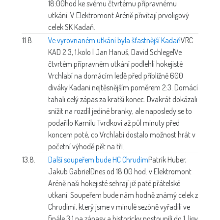
18:00hod ke svému čtvrtému přípravnému
utkání. V Elektromont Aréně přivítají prvoligový
celek SK Kadaň.
11.8.
Ve vyrovnaném utkání byla šťastnější Kadaň
VRC -
KAD 2:3, 1.kolo | Jan Hanuš, David Schlegel
Ve
čtvrtém přípravném utkání podlehli hokejisté
Vrchlabí na domácím ledě před přibližně 600
diváky Kadani nejtěsnějším poměrem 2:3. Domácí
tahali celý zápas za kratší konec. Dvakrát dokázali
snížit na rozdíl jediné branky, ale naposledy se to
podařilo Kamilu Tvrdkovi až půl minuty před
koncem poté, co Vrchlabí dostalo možnost hrát v
početní výhodě pět na tři.
13.8.
Další soupeřem bude HC Chrudim
Patrik Huber,
Jakub Gabriel
Dnes od 18:00 hod. v Elektromont
Aréně naši hokejisté sehrají již paté přátelské
utkaní. Soupeřem bude nám hodně známý celek z
Chrudimi, který jsme v minulé sezóně vyřadili ve
finále 3:1 na zápasy a historicky postoupili do 1. ligy