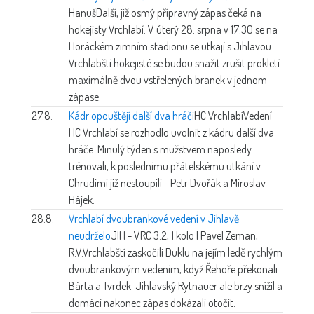
Hanuš
Další, již osmý přípravný zápas čeká na
hokejisty Vrchlabí. V úterý 28. srpna v 17:30 se na
Horáckém zimním stadionu se utkají s Jihlavou.
Vrchlabští hokejisté se budou snažit zrušit prokletí
maximálně dvou vstřelených branek v jednom
zápase.
27.8.
Kádr opouštějí další dva hráči
HC Vrchlabí
Vedení
HC Vrchlabí se rozhodlo uvolnit z kádru další dva
hráče. Minulý týden s mužstvem naposledy
trénovali, k poslednímu přátelskému utkání v
Chrudimi již nestoupili - Petr Dvořák a Miroslav
Hájek.
28.8.
Vrchlabí dvoubrankové vedení v Jihlavě
neudrželo
JIH - VRC 3:2, 1.kolo | Pavel Zeman,
R.V.
Vrchlabští zaskočili Duklu na jejím ledě rychlým
dvoubrankovým vedením, když Řehoře překonali
Bárta a Tvrdek. Jihlavský Rytnauer ale brzy snížil a
domácí nakonec zápas dokázali otočit.