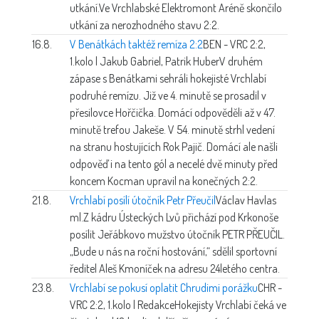
utkání.Ve Vrchlabské Elektromont Aréně skončilo
utkání za nerozhodného stavu 2:2.
16.8.
V Benátkách taktéž remíza 2:2
BEN - VRC 2:2,
1.kolo | Jakub Gabriel, Patrik Huber
V druhém
zápase s Benátkami sehráli hokejisté Vrchlabí
podruhé remízu. Již ve 4. minutě se prosadil v
přesilovce Hořčička. Domácí odpověděli až v 47.
minutě trefou Jakeše. V 54. minutě strhl vedení
na stranu hostujících Rok Pajič. Domácí ale našli
odpověď i na tento gól a necelé dvě minuty před
koncem Kocman upravil na konečných 2:2.
21.8.
Vrchlabí posílí útočník Petr Přeučil
Václav Havlas
ml.
Z kádru Ústeckých Lvů přichází pod Krkonoše
posílit Jeřábkovo mužstvo útočník PETR PŘEUČIL.
„Bude u nás na roční hostování,“ sdělil sportovní
ředitel Aleš Kmoníček na adresu 24letého centra.
23.8.
Vrchlabí se pokusí oplatit Chrudimi porážku
CHR -
VRC 2:2, 1.kolo | Redakce
Hokejisty Vrchlabí čeká ve