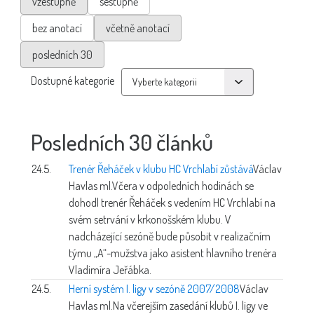
vzestupně
sestupně
bez anotací
včetně anotací
posledních 30
Dostupné kategorie
Posledních 30 článků
24.5.
Trenér Řeháček v klubu HC Vrchlabí zůstává
Václav
Havlas ml.
Včera v odpoledních hodinách se
dohodl trenér Řeháček s vedením HC Vrchlabí na
svém setrvání v krkonošském klubu. V
nadcházející sezóně bude působit v realizačním
týmu „A“-mužstva jako asistent hlavního trenéra
Vladimíra Jeřábka.
24.5.
Herní systém I. ligy v sezóně 2007/2008
Václav
Havlas ml.
Na včerejším zasedání klubů I. ligy ve