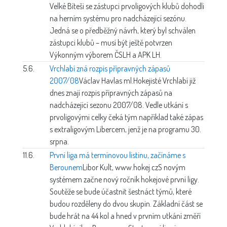
Velké Bíteši se zástupci prvoligových klubů dohodli
na herním systému pro nadcházející sezónu.
Jedná se o předběžný návrh, který byl schválen
zástupci klubů – musí být ještě potvrzen
Výkonným výborem ČSLH a APK LH.
5.6.
Vrchlabí zná rozpis přípravných zápasů
2007/08
Václav Havlas ml.
Hokejisté Vrchlabí již
dnes znají rozpis přípravných zápasů na
nadcházející sezonu 2007/08. Vedle utkání s
prvoligovými celky čeká tým například také zápas
s extraligovým Libercem, jenž je na programu 30.
srpna.
11.6.
První liga má termínovou listinu, začínáme s
Berounem
Libor Kult, www.hokej.cz
S novým
systémem začne nový ročník hokejové první ligy.
Soutěže se bude účastnit šestnáct týmů, které
budou rozděleny do dvou skupin. Základní část se
bude hrát na 44 kol a hned v prvním utkání změří