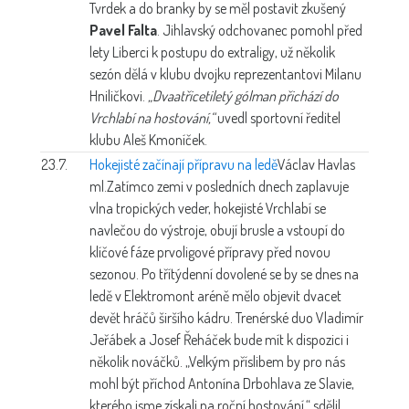
Tvrdek a do branky by se měl postavit zkušený
Pavel Falta
. Jihlavský odchovanec pomohl před
lety Liberci k postupu do extraligy, už několik
sezón dělá v klubu dvojku reprezentantovi Milanu
Hniličkovi.
„Dvaatřicetiletý gólman přichází do
Vrchlabí na hostování,“
uvedl sportovní ředitel
klubu Aleš Kmoníček.
23.7.
Hokejisté začínají přípravu na ledě
Václav Havlas
ml.
Zatímco zemi v posledních dnech zaplavuje
vlna tropických veder, hokejisté Vrchlabí se
navlečou do výstroje, obují brusle a vstoupí do
klíčové fáze prvoligové přípravy před novou
sezonou. Po třítýdenní dovolené se by se dnes na
ledě v Elektromont aréně mělo objevit dvacet
devět hráčů širšího kádru. Trenérské duo Vladimír
Jeřábek a Josef Řeháček bude mít k dispozici i
několik nováčků. „Velkým příslibem by pro nás
mohl být příchod Antonína Drbohlava ze Slavie,
kterého jsme získali na roční hostování,“ sdělil