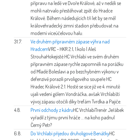
přípravu na ledě ve Dvoře Králové, až v neděli se
mohli natrvalo přestěhovat zpět do Hradce
Králové. Během následujících tří let by se měl
královehradecký zimní stadion přebudovat na
moderní víceúčelovou halu.
31.7.
Ve druhém přípravném zápase výhra nad
Hradcem
VRC - HKR 2:1, 1.kolo | Aleš
Strouha
Hokejisté HC Vrchlabí ve svém druhém
přípravném zápase rychle zapomněli na porážku
od Mladé Boleslavi a po bezchybném výkonu v
defenzivě porazili prvoligového soupeře HC
Hradec Králové 2:1. Hosté se sice již ve 4. minutě
ujali vedení gólem Vondráčka, avšak Vrchlabští
vývoj zápasu otočili díky trefám Tvrdka a Pajiče.
4.8.
První odchody z kádru
HC Vrchlabí
Trenér Jeřábek
vyřadil z týmu první hráče ... na koho padnul
Černý Petr?
6.8.
Do Vrchlabí přijedou druholigové Benátky
HC