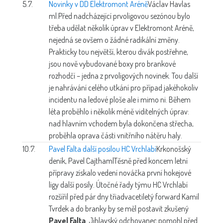
5.7.
Novinky v DD Elektromont Aréně
Václav Havlas
ml.
Před nadcházející prvoligovou sezónou bylo
třeba udělat několik úprav v Elektromont Aréně,
nejedná se ovšem o žádné radikální změny.
Prakticky tou největší, kterou divák postřehne,
jsou nově vybudované boxy pro brankové
rozhodčí – jedna z prvoligových novinek. Tou další
je nahrávání celého utkání pro případ jakéhokoliv
incidentu na ledové ploše ale i mimo ni. Během
léta proběhlo i několik méně viditelných úprav:
nad hlavním vchodem byla dokončena střecha,
proběhla oprava části vnitřního nátěru haly.
10.7.
Pavel Falta další posilou HC Vrchlabí
Krkonošský
deník, Pavel Cajthaml
Těsně před koncem letní
přípravy získalo vedení nováčka první hokejové
ligy další posily. Útočné řady týmu HC Vrchlabí
rozšířil před pár dny třiadvacetiletý forward Kamil
Tvrdek a do branky by se měl postavit zkušený
Pavel Falta
. Jihlavský odchovanec pomohl před