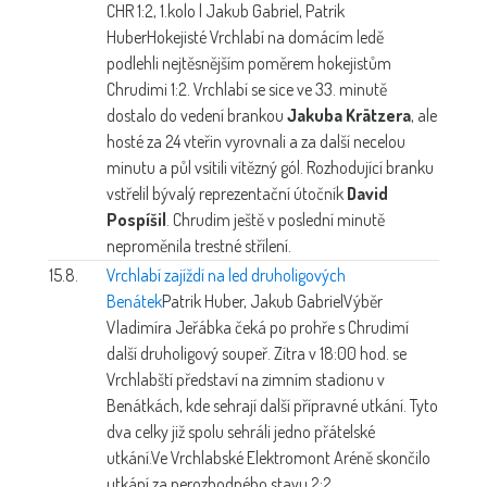
CHR 1:2, 1.kolo | Jakub Gabriel, Patrik
Huber
Hokejisté Vrchlabí na domácím ledě
podlehli nejtěsnějším poměrem hokejistům
Chrudimi 1:2. Vrchlabí se sice ve 33. minutě
dostalo do vedení brankou
Jakuba Krätzera
, ale
hosté za 24 vteřin vyrovnali a za další necelou
minutu a půl vsítili vítězný gól. Rozhodující branku
vstřelil bývalý reprezentační útočník
David
Pospíšil
. Chrudim ještě v poslední minutě
neproměnila trestné střílení.
15.8.
Vrchlabí zajíždí na led druholigových
Benátek
Patrik Huber, Jakub Gabriel
Výběr
Vladimíra Jeřábka čeká po prohře s Chrudimí
další druholigový soupeř. Zítra v 18:00 hod. se
Vrchlabští představí na zimním stadionu v
Benátkách, kde sehrají další přípravné utkání. Tyto
dva celky již spolu sehráli jedno přátelské
utkání.Ve Vrchlabské Elektromont Aréně skončilo
utkání za nerozhodného stavu 2:2.