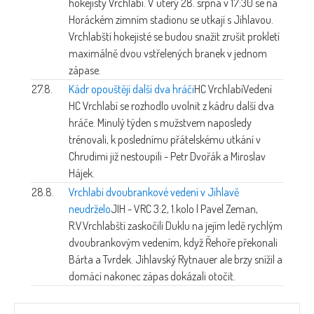
hokejisty Vrchlabí. V úterý 28. srpna v 17:30 se na
Horáckém zimním stadionu se utkají s Jihlavou.
Vrchlabští hokejisté se budou snažit zrušit prokletí
maximálně dvou vstřelených branek v jednom
zápase.
27.8.
Kádr opouštějí další dva hráči
HC Vrchlabí
Vedení
HC Vrchlabí se rozhodlo uvolnit z kádru další dva
hráče. Minulý týden s mužstvem naposledy
trénovali, k poslednímu přátelskému utkání v
Chrudimi již nestoupili - Petr Dvořák a Miroslav
Hájek.
28.8.
Vrchlabí dvoubrankové vedení v Jihlavě
neudrželo
JIH - VRC 3:2, 1.kolo | Pavel Zeman,
R.V.
Vrchlabští zaskočili Duklu na jejím ledě rychlým
dvoubrankovým vedením, když Řehoře překonali
Bárta a Tvrdek. Jihlavský Rytnauer ale brzy snížil a
domácí nakonec zápas dokázali otočit.