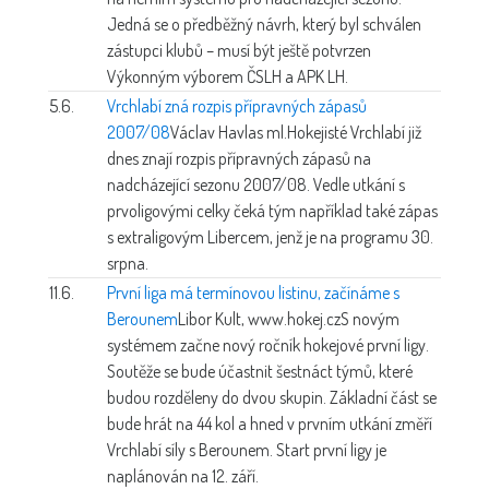
Jedná se o předběžný návrh, který byl schválen
zástupci klubů – musí být ještě potvrzen
Výkonným výborem ČSLH a APK LH.
5.6.
Vrchlabí zná rozpis přípravných zápasů
2007/08
Václav Havlas ml.
Hokejisté Vrchlabí již
dnes znají rozpis přípravných zápasů na
nadcházející sezonu 2007/08. Vedle utkání s
prvoligovými celky čeká tým například také zápas
s extraligovým Libercem, jenž je na programu 30.
srpna.
11.6.
První liga má termínovou listinu, začínáme s
Berounem
Libor Kult, www.hokej.cz
S novým
systémem začne nový ročník hokejové první ligy.
Soutěže se bude účastnit šestnáct týmů, které
budou rozděleny do dvou skupin. Základní část se
bude hrát na 44 kol a hned v prvním utkání změří
Vrchlabí síly s Berounem. Start první ligy je
naplánován na 12. září.