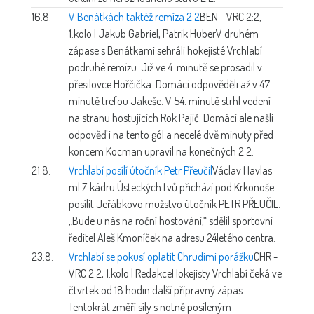
16.8.
V Benátkách taktéž remíza 2:2
BEN - VRC 2:2,
1.kolo | Jakub Gabriel, Patrik Huber
V druhém
zápase s Benátkami sehráli hokejisté Vrchlabí
podruhé remízu. Již ve 4. minutě se prosadil v
přesilovce Hořčička. Domácí odpověděli až v 47.
minutě trefou Jakeše. V 54. minutě strhl vedení
na stranu hostujících Rok Pajič. Domácí ale našli
odpověď i na tento gól a necelé dvě minuty před
koncem Kocman upravil na konečných 2:2.
21.8.
Vrchlabí posílí útočník Petr Přeučil
Václav Havlas
ml.
Z kádru Ústeckých Lvů přichází pod Krkonoše
posílit Jeřábkovo mužstvo útočník PETR PŘEUČIL.
„Bude u nás na roční hostování,“ sdělil sportovní
ředitel Aleš Kmoníček na adresu 24letého centra.
23.8.
Vrchlabí se pokusí oplatit Chrudimi porážku
CHR -
VRC 2:2, 1.kolo | Redakce
Hokejisty Vrchlabí čeká ve
čtvrtek od 18 hodin další přípravný zápas.
Tentokrát změří síly s notně posíleným