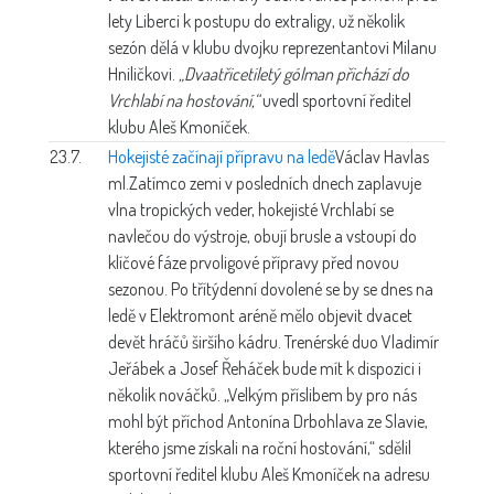
lety Liberci k postupu do extraligy, už několik
sezón dělá v klubu dvojku reprezentantovi Milanu
Hniličkovi.
„Dvaatřicetiletý gólman přichází do
Vrchlabí na hostování,“
uvedl sportovní ředitel
klubu Aleš Kmoníček.
23.7.
Hokejisté začínají přípravu na ledě
Václav Havlas
ml.
Zatímco zemi v posledních dnech zaplavuje
vlna tropických veder, hokejisté Vrchlabí se
navlečou do výstroje, obují brusle a vstoupí do
klíčové fáze prvoligové přípravy před novou
sezonou. Po třítýdenní dovolené se by se dnes na
ledě v Elektromont aréně mělo objevit dvacet
devět hráčů širšího kádru. Trenérské duo Vladimír
Jeřábek a Josef Řeháček bude mít k dispozici i
několik nováčků. „Velkým příslibem by pro nás
mohl být příchod Antonína Drbohlava ze Slavie,
kterého jsme získali na roční hostování,“ sdělil
sportovní ředitel klubu Aleš Kmoníček na adresu