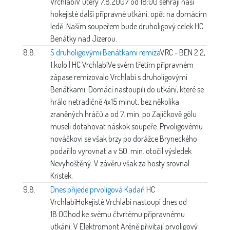
Vrchlabí
V úterý 7.8.2007 od 18:00 sehrají naši
hokejisté další přípravné utkání, opět na domácím
ledě. Naším soupeřem bude druholigový celek HC
Benátky nad Jizerou.
8.8.
S druholigovými Benátkami remíza
VRC - BEN 2:2,
1.kolo | HC Vrchlabí
Ve svém třetím přípravném
zápase remizovalo Vrchlabí s druholigovými
Benátkami. Domácí nastoupili do utkání, které se
hrálo netradičně 4x15 minut, bez několika
zraněných hráčů a od 7. min. po Zajíčkově gólu
museli dotahovat náskok soupeře. Prvoligovému
nováčkovi se však brzy po dorážce Bryneckého
podařilo vyrovnat a v 50. min. otočil výsledek
Nevyhoštěný. V závěru však za hosty srovnal
Kristek.
9.8.
Dnes přijede prvoligová Kadaň
HC
Vrchlabí
Hokejisté Vrchlabí nastoupí dnes od
18:00hod ke svému čtvrtému přípravnému
utkání. V Elektromont Aréně přivítají prvoligový