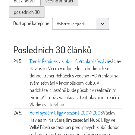
bez anotací
včetně anotací
posledních 30
Dostupné kategorie
Posledních 30 článků
24.5.
Trenér Řeháček v klubu HC Vrchlabí zůstává
Václav
Havlas ml.
Včera v odpoledních hodinách se
dohodl trenér Řeháček s vedením HC Vrchlabí na
svém setrvání v krkonošském klubu. V
nadcházející sezóně bude působit v realizačním
týmu „A“-mužstva jako asistent hlavního trenéra
Vladimíra Jeřábka.
24.5.
Herní systém I. ligy v sezóně 2007/2008
Václav
Havlas ml.
Na včerejším zasedání klubů I. ligy ve
Velké Bíteši se zástupci prvoligových klubů dohodli
na herním systému pro nadcházející sezónu.