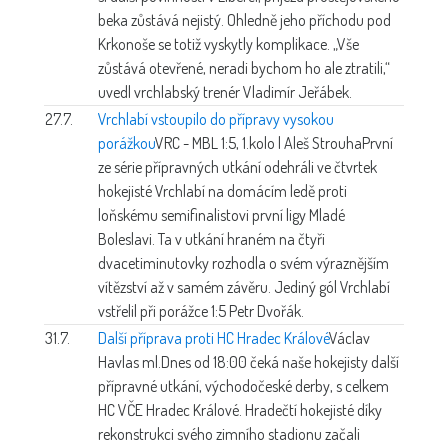
beka zůstává nejistý. Ohledně jeho příchodu pod
Krkonoše se totiž vyskytly komplikace. „Vše
zůstává otevřené, neradi bychom ho ale ztratili,“
uvedl vrchlabský trenér Vladimír Jeřábek.
27.7.
Vrchlabí vstoupilo do přípravy vysokou
porážkou
VRC - MBL 1:5, 1.kolo | Aleš Strouha
První
ze série přípravných utkání odehráli ve čtvrtek
hokejisté Vrchlabí na domácím ledě proti
loňskému semifinalistovi první ligy Mladé
Boleslavi. Ta v utkání hraném na čtyři
dvacetiminutovky rozhodla o svém výraznějším
vítězství až v samém závěru. Jediný gól Vrchlabí
vstřelil při porážce 1:5 Petr Dvořák.
31.7.
Další příprava proti HC Hradec Králové
Václav
Havlas ml.
Dnes od 18:00 čeká naše hokejisty další
přípravné utkání, východočeské derby, s celkem
HC VČE Hradec Králové. Hradečtí hokejisté díky
rekonstrukci svého zimního stadionu začali