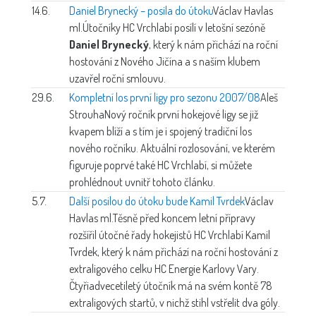
14.6.
Daniel Brynecký – posila do útoku
Václav Havlas
ml.
Útočníky HC Vrchlabí posílí v letošní sezóně
Daniel Brynecký
, který k nám přichází na roční
hostování z Nového Jičína a s naším klubem
uzavřel roční smlouvu.
29.6.
Kompletní los první ligy pro sezonu 2007/08
Aleš
Strouha
Nový ročník první hokejové ligy se již
kvapem blíží a s tím je i spojený tradiční los
nového ročníku. Aktuální rozlosování, ve kterém
figuruje poprvé také HC Vrchlabí, si můžete
prohlédnout uvnitř tohoto článku.
5.7.
Další posilou do útoku bude Kamil Tvrdek
Václav
Havlas ml.
Těsně před koncem letní přípravy
rozšířil útočné řady hokejistů HC Vrchlabí Kamil
Tvrdek, který k nám přichází na roční hostování z
extraligového celku HC Energie Karlovy Vary.
Čtyřiadvecetiletý útočník má na svém kontě 78
extraligových startů, v nichž stihl vstřelit dva góly.