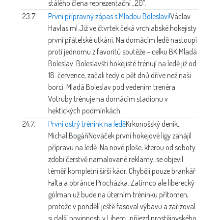
stálého člena reprezentační „20“.
23.7.
První přípravný zápas s Mladou Boleslaví!
Václav
Havlas ml.
Již ve čtvrtek čeká vrchlabské hokejisty
první přátelské utkání. Na domácím ledě nastoupí
proti jednomu z favoritů soutěže – celku BK Mladá
Boleslav. Boleslavští hokejisté trénují na ledě již od
18. července, začali tedy o pět dnů dříve než naši
borci. Mladá Boleslav pod vedením trenéra
Votruby trénuje na domácím stadionu v
hektických podmínkách.
24.7.
První ostrý trénink na ledě
Krkonošský deník,
Michal Bogáň
Nováček první hokejové ligy zahájil
přípravu na ledě. Na nové ploše, kterou od soboty
zdobí čerstvě namalované reklamy, se objevil
téměř kompletní širší kádr. Chyběli pouze brankář
Falta a obránce Procházka. Zatímco ale liberecký
gólman už bude na úterním tréninku přítomen,
protože v pondělí ještě fasoval výbavu a zařizoval
si další povinnosti v Liberci, příjezd prostějovského