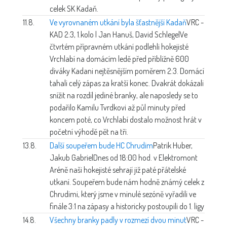
celek SK Kadaň.
11.8.
Ve vyrovnaném utkání byla šťastnější Kadaň
VRC -
KAD 2:3, 1.kolo | Jan Hanuš, David Schlegel
Ve
čtvrtém přípravném utkání podlehli hokejisté
Vrchlabí na domácím ledě před přibližně 600
diváky Kadani nejtěsnějším poměrem 2:3. Domácí
tahali celý zápas za kratší konec. Dvakrát dokázali
snížit na rozdíl jediné branky, ale naposledy se to
podařilo Kamilu Tvrdkovi až půl minuty před
koncem poté, co Vrchlabí dostalo možnost hrát v
početní výhodě pět na tři.
13.8.
Další soupeřem bude HC Chrudim
Patrik Huber,
Jakub Gabriel
Dnes od 18:00 hod. v Elektromont
Aréně naši hokejisté sehrají již paté přátelské
utkaní. Soupeřem bude nám hodně známý celek z
Chrudimi, který jsme v minulé sezóně vyřadili ve
finále 3:1 na zápasy a historicky postoupili do 1. ligy
14.8.
Všechny branky padly v rozmezí dvou minut
VRC -