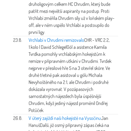
druholigovým celkem HC Chrudim, který bude
patřit mezi největší aspiranty na postup. Proti
Vrchlabí změřila Chrudim síly už v loňském play-
off, ale v něm uspělo Vrchlabí a postoupilo do
první ligy.
23.8.
Vrchlabí v Chrudimi remizovalo
CHR - VRC 2:2,
1.kolo | David Schlegel
Gól a asistence Kamila
Tvrdka pomohly vrchlabským hokejistům k
remíze v přípravném utkání v Chrudimi. Tvrdek
nejprve v přesilové hře 5 na 3 otevřel skóre. Ve
druhé třetině pak asistoval u gólu Michala
Nevyhoštěného na 2:1, ale Chrudim i podruhé
dokázala vyrovnat. V pozápasových
samostatných nájezdech byla úspěšnější
Chrudim, když jediný nájezd proměnil Ondřej
Potůček.
26.8.
V úterý zajíždí naši hokejisté na Vysočinu
Jan
Hanuš
Další, již osmý přípravný zápas čeká na