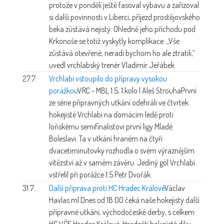
protože v pondělí ještě fasoval výbavu a zařizoval
si další povinnosti v Liberci, příjezd prostějovského
beka zůstává nejistý. Ohledně jeho příchodu pod
Krkonoše se totiž vyskytly komplikace. „Vše
zůstává otevřené, neradi bychom ho ale ztratili,“
uvedl vrchlabský trenér Vladimír Jeřábek.
27.7.
Vrchlabí vstoupilo do přípravy vysokou
porážkou
VRC - MBL 1:5, 1.kolo | Aleš Strouha
První
ze série přípravných utkání odehráli ve čtvrtek
hokejisté Vrchlabí na domácím ledě proti
loňskému semifinalistovi první ligy Mladé
Boleslavi. Ta v utkání hraném na čtyři
dvacetiminutovky rozhodla o svém výraznějším
vítězství až v samém závěru. Jediný gól Vrchlabí
vstřelil při porážce 1:5 Petr Dvořák.
31.7.
Další příprava proti HC Hradec Králové
Václav
Havlas ml.
Dnes od 18:00 čeká naše hokejisty další
přípravné utkání, východočeské derby, s celkem
HC VČE Hradec Králové. Hradečtí hokejisté díky