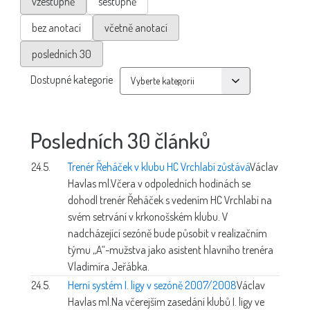
vzestupně
sestupně
bez anotací
včetně anotací
posledních 30
Dostupné kategorie
Posledních 30 článků
24.5.
Trenér Řeháček v klubu HC Vrchlabí zůstává
Václav
Havlas ml.
Včera v odpoledních hodinách se
dohodl trenér Řeháček s vedením HC Vrchlabí na
svém setrvání v krkonošském klubu. V
nadcházející sezóně bude působit v realizačním
týmu „A“-mužstva jako asistent hlavního trenéra
Vladimíra Jeřábka.
24.5.
Herní systém I. ligy v sezóně 2007/2008
Václav
Havlas ml.
Na včerejším zasedání klubů I. ligy ve