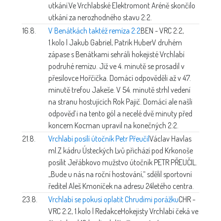
utkání.Ve Vrchlabské Elektromont Aréně skončilo
utkání za nerozhodného stavu 2:2.
16.8.
V Benátkách taktéž remíza 2:2
BEN - VRC 2:2,
1.kolo | Jakub Gabriel, Patrik Huber
V druhém
zápase s Benátkami sehráli hokejisté Vrchlabí
podruhé remízu. Již ve 4. minutě se prosadil v
přesilovce Hořčička. Domácí odpověděli až v 47.
minutě trefou Jakeše. V 54. minutě strhl vedení
na stranu hostujících Rok Pajič. Domácí ale našli
odpověď i na tento gól a necelé dvě minuty před
koncem Kocman upravil na konečných 2:2.
21.8.
Vrchlabí posílí útočník Petr Přeučil
Václav Havlas
ml.
Z kádru Ústeckých Lvů přichází pod Krkonoše
posílit Jeřábkovo mužstvo útočník PETR PŘEUČIL.
„Bude u nás na roční hostování,“ sdělil sportovní
ředitel Aleš Kmoníček na adresu 24letého centra.
23.8.
Vrchlabí se pokusí oplatit Chrudimi porážku
CHR -
VRC 2:2, 1.kolo | Redakce
Hokejisty Vrchlabí čeká ve