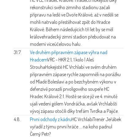
rekonstrukci svého zimního stadionu začali
přípravu na ledě ve Dvoře Králové, až v neděli se
mohli natrvalo přestěhovat zpět do Hradce
Králové. Během následujících tří let by se měl
královehradecký zimní stadion přebudovat na
moderní víceúčelovou halu.
31.7.
Ve druhém přípravném zápase výhra nad
Hradcem
VRC - HKR 2:1, 1.kolo | Aleš
Strouha
Hokejisté HC Vrchlabí ve svém druhém
přípravném zápase rychle zapomněli na porážku
od Mladé Boleslavi a po bezchybném výkonu v
defenzivě porazili prvoligového soupeře HC
Hradec Králové 2:1. Hosté se sice již ve 4. minutě
ujali vedení gólem Vondráčka, avšak Vrchlabští
vývoj zápasu otočili díky trefám Tvrdka a Pajiče.
4.8.
První odchody z kádru
HC Vrchlabí
Trenér Jeřábek
vyřadil z týmu první hráče ... na koho padnul
Černý Petr?