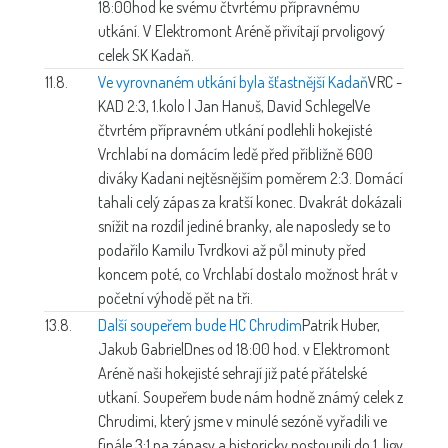
18:00hod ke svému čtvrtému přípravnému
utkání. V Elektromont Aréně přivítají prvoligový
celek SK Kadaň.
11.8.
Ve vyrovnaném utkání byla šťastnější Kadaň
VRC -
KAD 2:3, 1.kolo | Jan Hanuš, David Schlegel
Ve
čtvrtém přípravném utkání podlehli hokejisté
Vrchlabí na domácím ledě před přibližně 600
diváky Kadani nejtěsnějším poměrem 2:3. Domácí
tahali celý zápas za kratší konec. Dvakrát dokázali
snížit na rozdíl jediné branky, ale naposledy se to
podařilo Kamilu Tvrdkovi až půl minuty před
koncem poté, co Vrchlabí dostalo možnost hrát v
početní výhodě pět na tři.
13.8.
Další soupeřem bude HC Chrudim
Patrik Huber,
Jakub Gabriel
Dnes od 18:00 hod. v Elektromont
Aréně naši hokejisté sehrají již paté přátelské
utkaní. Soupeřem bude nám hodně známý celek z
Chrudimi, který jsme v minulé sezóně vyřadili ve
finále 3:1 na zápasy a historicky postoupili do 1. ligy