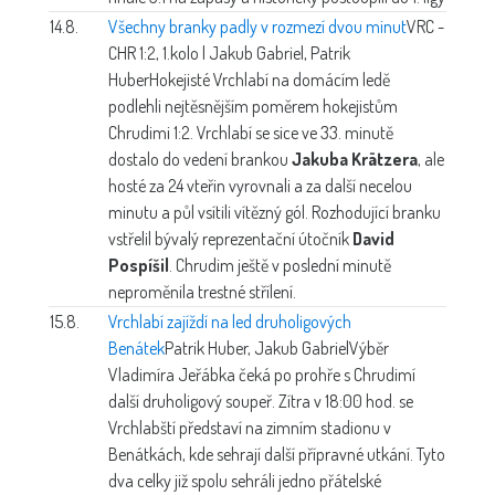
14.8.
Všechny branky padly v rozmezí dvou minut
VRC -
CHR 1:2, 1.kolo | Jakub Gabriel, Patrik
Huber
Hokejisté Vrchlabí na domácím ledě
podlehli nejtěsnějším poměrem hokejistům
Chrudimi 1:2. Vrchlabí se sice ve 33. minutě
dostalo do vedení brankou
Jakuba Krätzera
, ale
hosté za 24 vteřin vyrovnali a za další necelou
minutu a půl vsítili vítězný gól. Rozhodující branku
vstřelil bývalý reprezentační útočník
David
Pospíšil
. Chrudim ještě v poslední minutě
neproměnila trestné střílení.
15.8.
Vrchlabí zajíždí na led druholigových
Benátek
Patrik Huber, Jakub Gabriel
Výběr
Vladimíra Jeřábka čeká po prohře s Chrudimí
další druholigový soupeř. Zítra v 18:00 hod. se
Vrchlabští představí na zimním stadionu v
Benátkách, kde sehrají další přípravné utkání. Tyto
dva celky již spolu sehráli jedno přátelské