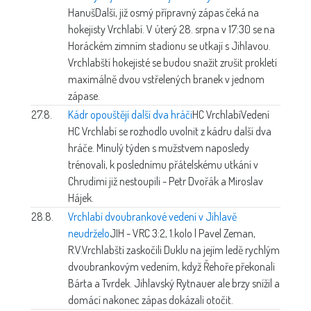
Hanuš
Další, již osmý přípravný zápas čeká na
hokejisty Vrchlabí. V úterý 28. srpna v 17:30 se na
Horáckém zimním stadionu se utkají s Jihlavou.
Vrchlabští hokejisté se budou snažit zrušit prokletí
maximálně dvou vstřelených branek v jednom
zápase.
27.8.
Kádr opouštějí další dva hráči
HC Vrchlabí
Vedení
HC Vrchlabí se rozhodlo uvolnit z kádru další dva
hráče. Minulý týden s mužstvem naposledy
trénovali, k poslednímu přátelskému utkání v
Chrudimi již nestoupili - Petr Dvořák a Miroslav
Hájek.
28.8.
Vrchlabí dvoubrankové vedení v Jihlavě
neudrželo
JIH - VRC 3:2, 1.kolo | Pavel Zeman,
R.V.
Vrchlabští zaskočili Duklu na jejím ledě rychlým
dvoubrankovým vedením, když Řehoře překonali
Bárta a Tvrdek. Jihlavský Rytnauer ale brzy snížil a
domácí nakonec zápas dokázali otočit.