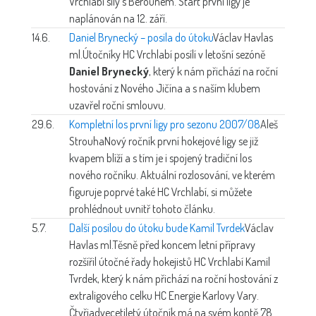
Vrchlabí síly s Berounem. Start první ligy je
naplánován na 12. září.
14.6.
Daniel Brynecký – posila do útoku
Václav Havlas
ml.
Útočníky HC Vrchlabí posílí v letošní sezóně
Daniel Brynecký
, který k nám přichází na roční
hostování z Nového Jičína a s naším klubem
uzavřel roční smlouvu.
29.6.
Kompletní los první ligy pro sezonu 2007/08
Aleš
Strouha
Nový ročník první hokejové ligy se již
kvapem blíží a s tím je i spojený tradiční los
nového ročníku. Aktuální rozlosování, ve kterém
figuruje poprvé také HC Vrchlabí, si můžete
prohlédnout uvnitř tohoto článku.
5.7.
Další posilou do útoku bude Kamil Tvrdek
Václav
Havlas ml.
Těsně před koncem letní přípravy
rozšířil útočné řady hokejistů HC Vrchlabí Kamil
Tvrdek, který k nám přichází na roční hostování z
extraligového celku HC Energie Karlovy Vary.
Čtyřiadvecetiletý útočník má na svém kontě 78