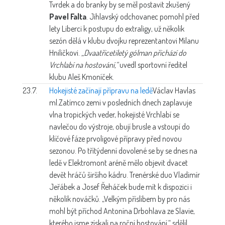
Tvrdek a do branky by se měl postavit zkušený
Pavel Falta
. Jihlavský odchovanec pomohl před
lety Liberci k postupu do extraligy, už několik
sezón dělá v klubu dvojku reprezentantovi Milanu
Hniličkovi.
„Dvaatřicetiletý gólman přichází do
Vrchlabí na hostování,“
uvedl sportovní ředitel
klubu Aleš Kmoníček.
23.7.
Hokejisté začínají přípravu na ledě
Václav Havlas
ml.
Zatímco zemi v posledních dnech zaplavuje
vlna tropických veder, hokejisté Vrchlabí se
navlečou do výstroje, obují brusle a vstoupí do
klíčové fáze prvoligové přípravy před novou
sezonou. Po třítýdenní dovolené se by se dnes na
ledě v Elektromont aréně mělo objevit dvacet
devět hráčů širšího kádru. Trenérské duo Vladimír
Jeřábek a Josef Řeháček bude mít k dispozici i
několik nováčků. „Velkým příslibem by pro nás
mohl být příchod Antonína Drbohlava ze Slavie,
kterého jsme získali na roční hostování,“ sdělil