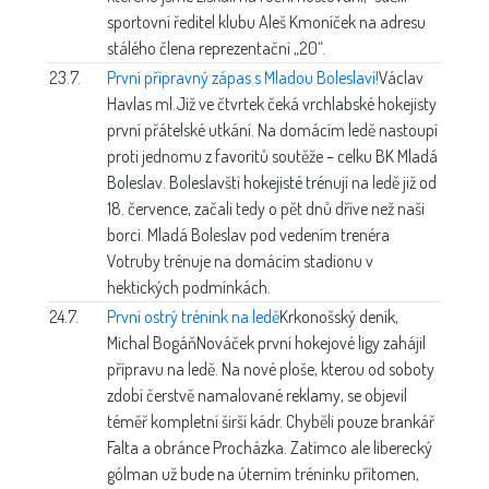
sportovní ředitel klubu Aleš Kmoníček na adresu
stálého člena reprezentační „20“.
23.7.
První přípravný zápas s Mladou Boleslaví!
Václav
Havlas ml.
Již ve čtvrtek čeká vrchlabské hokejisty
první přátelské utkání. Na domácím ledě nastoupí
proti jednomu z favoritů soutěže – celku BK Mladá
Boleslav. Boleslavští hokejisté trénují na ledě již od
18. července, začali tedy o pět dnů dříve než naši
borci. Mladá Boleslav pod vedením trenéra
Votruby trénuje na domácím stadionu v
hektických podmínkách.
24.7.
První ostrý trénink na ledě
Krkonošský deník,
Michal Bogáň
Nováček první hokejové ligy zahájil
přípravu na ledě. Na nové ploše, kterou od soboty
zdobí čerstvě namalované reklamy, se objevil
téměř kompletní širší kádr. Chyběli pouze brankář
Falta a obránce Procházka. Zatímco ale liberecký
gólman už bude na úterním tréninku přítomen,