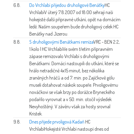
6.8.
Do Vrchlabí přijedou druholigové Benátky
HC
Vrchlabí
V úterý 7.8.2007 od 18:00 sehrají naši
hokejisté další přípravné utkání, opět na domácím
ledě. Naším soupeřem bude druholigový celek HC
Benátky nad Jizerou.
8.8.
S druholigovými Benátkami remíza
VRC - BEN 2:2,
1.kolo | HC Vrchlabí
Ve svém třetím přípravném
zápase remizovalo Vrchlabí s druholigovými
Benátkami. Domácí nastoupili do utkání, které se
hrálo netradičně 4x15 minut, bez několika
zraněných hráčů a od 7. min. po Zajíčkově gólu
museli dotahovat náskok soupeře. Prvoligovému
nováčkovi se však brzy po dorážce Bryneckého
podařilo vyrovnat a v 50. min. otočil výsledek
Nevyhoštěný. V závěru však za hosty srovnal
Kristek.
9.8.
Dnes přijede prvoligová Kadaň
HC
Vrchlabí
Hokejisté Vrchlabí nastoupí dnes od