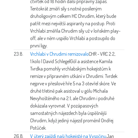
čtvrtek od 18 hodin další přípravný zápas.
Tentokrát změří síly s notně posíleným
druholigovým celkem HC Chrudim, který bude
patřit mezi největší aspiranty na postup. Proti
Vrchlabí změřila Chrudim síly už v loňském play-
off, ale v něm uspělo Vrchlabí a postoupilo do
první ligy.
23.8.
Vrchlabí v Chrudimi remizovalo
CHR - VRC 2:2,
1.kolo | David Schlegel
Gól a asistence Kamila
Tvrdka pomohly vrchlabským hokejistům k
remíze v přípravném utkání v Chrudimi. Tvrdek
nejprve v přesilové hře 5 na 3 otevřel skóre. Ve
druhé třetině pak asistoval u gólu Michala
Nevyhoštěného na 2:1, ale Chrudim i podruhé
dokázala vyrovnat. V pozápasových
samostatných nájezdech byla úspěšnější
Chrudim, když jediný nájezd proměnil Ondřej
Potůček.
26.8.
V úterý zajíždí naši hokejisté na Vysočinu
Jan