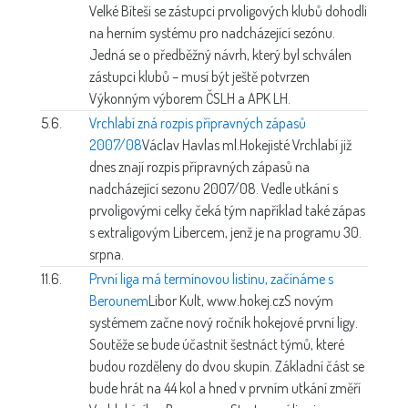
Velké Bíteši se zástupci prvoligových klubů dohodli
na herním systému pro nadcházející sezónu.
Jedná se o předběžný návrh, který byl schválen
zástupci klubů – musí být ještě potvrzen
Výkonným výborem ČSLH a APK LH.
5.6.
Vrchlabí zná rozpis přípravných zápasů
2007/08
Václav Havlas ml.
Hokejisté Vrchlabí již
dnes znají rozpis přípravných zápasů na
nadcházející sezonu 2007/08. Vedle utkání s
prvoligovými celky čeká tým například také zápas
s extraligovým Libercem, jenž je na programu 30.
srpna.
11.6.
První liga má termínovou listinu, začínáme s
Berounem
Libor Kult, www.hokej.cz
S novým
systémem začne nový ročník hokejové první ligy.
Soutěže se bude účastnit šestnáct týmů, které
budou rozděleny do dvou skupin. Základní část se
bude hrát na 44 kol a hned v prvním utkání změří