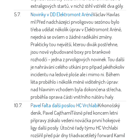
extraligových startů, v nichž stihl vstřelit dva góly.
5.7.
Novinky v DD Elektromont Aréně
Václav Havlas
ml.
Před nadcházející prvoligovou sezónou bylo
třeba udělat několik úprav v Elektromont Aréně,
nejedná se ovšem o žádné radikální změny.
Prakticky tou největší, kterou divák postřehne,
jsou nově vybudované boxy pro brankové
rozhodčí – jedna z prvoligových novinek. Tou další
je nahrávání celého utkání pro případ jakéhokoliv
incidentu na ledové ploše ale i mimo ni. Během
léta proběhlo i několik méně viditelných úprav:
nad hlavním vchodem byla dokončena střecha,
proběhla oprava části vnitřního nátěru haly.
10.7.
Pavel Falta další posilou HC Vrchlabí
Krkonošský
deník, Pavel Cajthaml
Těsně před koncem letní
přípravy získalo vedení nováčka první hokejové
ligy další posily. Útočné řady týmu HC Vrchlabí
rozšířil před pár dny třiadvacetiletý forward Kamil