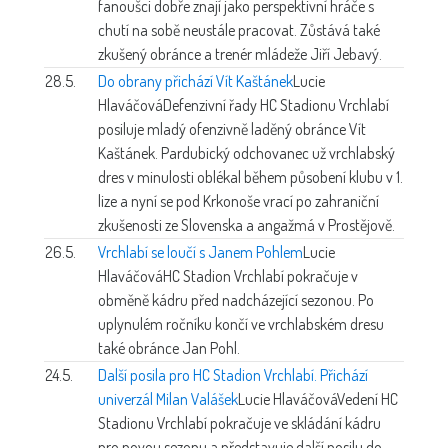
fanoušci dobře znají jako perspektivní hráče s
chutí na sobě neustále pracovat. Zůstává také
zkušený obránce a trenér mládeže Jiří Jebavý.
28.5.
Do obrany přichází Vít Kaštánek
Lucie
Hlaváčová
Defenzivní řady HC Stadionu Vrchlabí
posiluje mladý ofenzivně laděný obránce Vít
Kaštánek. Pardubický odchovanec už vrchlabský
dres v minulosti oblékal během působení klubu v 1.
lize a nyní se pod Krkonoše vrací po zahraniční
zkušenosti ze Slovenska a angažmá v Prostějově.
26.5.
Vrchlabí se loučí s Janem Pohlem
Lucie
Hlaváčová
HC Stadion Vrchlabí pokračuje v
obměně kádru před nadcházející sezonou. Po
uplynulém ročníku končí ve vrchlabském dresu
také obránce Jan Pohl.
24.5.
Další posila pro HC Stadion Vrchlabí. Přichází
univerzál Milan Valášek
Lucie Hlaváčová
Vedení HC
Stadionu Vrchlabí pokračuje ve skládání kádru
pro novou sezonu a představuje další posilu do