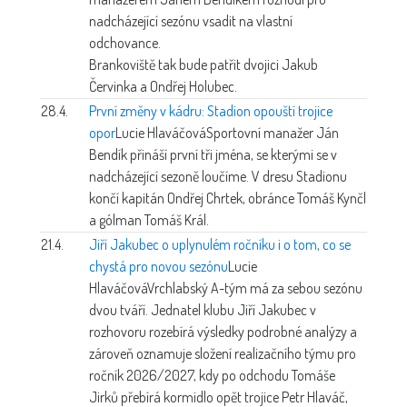
nadcházející sezónu vsadit na vlastní
odchovance.
Brankoviště tak bude patřit dvojici Jakub
Červinka a Ondřej Holubec.
28.4.
První změny v kádru: Stadion opouští trojice
opor
Lucie Hlaváčová
Sportovní manažer Ján
Bendík přináší první tři jména, se kterými se v
nadcházející sezoně loučíme. V dresu Stadionu
končí kapitán Ondřej Chrtek, obránce Tomáš Kynčl
a gólman Tomáš Král.
21.4.
Jiří Jakubec o uplynulém ročníku i o tom, co se
chystá pro novou sezónu
Lucie
Hlaváčová
Vrchlabský A-tým má za sebou sezónu
dvou tváří. Jednatel klubu Jiří Jakubec v
rozhovoru rozebírá výsledky podrobné analýzy a
zároveň oznamuje složení realizačního týmu pro
ročník 2026/2027, kdy po odchodu Tomáše
Jirků přebírá kormidlo opět trojice Petr Hlaváč,