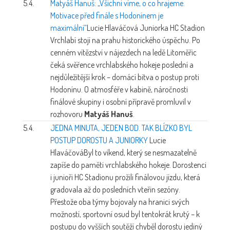
5.4.
Matyáš Hanuš: „Všichni víme, o co hrajeme.
Motivace před finále s Hodonínem je
maximální“
Lucie Hlaváčová
Juniorka HC Stadion
Vrchlabí stojí na prahu historického úspěchu. Po
cenném vítězství v nájezdech na ledě Litoměřic
čeká svěřence vrchlabského hokeje poslední a
nejdůležitější krok – domácí bitva o postup proti
Hodonínu. O atmosféře v kabině, náročnosti
finálové skupiny i osobní přípravě promluvil v
rozhovoru
Matyáš Hanuš
.
5.4.
JEDNA MINUTA, JEDEN BOD. TAK BLÍZKO BYL
POSTUP DOROSTU A JUNIORKY
Lucie
Hlaváčová
Byl to víkend, který se nesmazatelně
zapíše do paměti vrchlabského hokeje. Dorostenci
i junioři HC Stadionu prožili finálovou jízdu, která
gradovala až do posledních vteřin sezóny.
Přestože oba týmy bojovaly na hranici svých
možností, sportovní osud byl tentokrát krutý – k
postupu do vyšších soutěží chyběl dorostu jediný