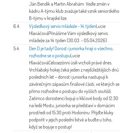
Ján Bendík a Martin Abrahám. Vedle změn v
kádru A-týmu klub zvažuje také vznik seniorského
B-týmu v krajské lize.
6.4.
Výsledkový servis mládeže - 14. týden
Lucie
Hlaváčová
Přinášíme Vám výsledkový servis
mládeže za 14. týden (30.03. - 05.04.2026).
5.4.
Den D je tady! Dorost i juniorka hrají o všechno,
rozhodne se o postupu
Lucie
Hlaváčová
Celosezónní úsilí vrcholí právě dnes.
Vrchlabský hokej čeká jeden z nejdůležitějších dnů
posledních let – dorost i juniorka nastupují k
závěrečným zápasům finálové části, ve kterých se
přímo rozhodne o postupu do vyšších soutěží.
Zatímco dorostenci bojují o klíčové body od 12:30
na ledě Mostu, juniorka se představí v domácím
prostředí od 15:30 proti Hodonínu. Přijďte kluky
podpořit v jejich poslední bitvě a buďte u toho,
když se bojuje o postup!