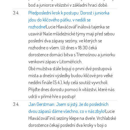
bod a juniorce vítězství v základní hrací době.
3.4.
Předposlední krok k postupu: Dorost i juniorka
jdou do klíčového pátku, v neděli se
rozhodne!
Lucie Hlaváčová
Finálová tajenka se
uzavírá! Naše mládežnické týmy mají před sebou
poslední dva zápasy sezóny, ve kterých se
rozhodne o všem. Už dnes v 18:30 čeká
dorostence domácí bitva s Třemošnou a juniorku
venkovní zápas v Litoměřicích.
Obě mužstva stále bojují o první dvě postupová
místa a dnešní výsledky budou klíčové pro velké
nedělní finále (5.4.), kdy celá soutěž vyvrcholí.
Přijďte dnes dorostu pomoci k vítězství, které nás
udrží v přímé hře o postup!
3.4.
Jan Gerstman: Jsem si jistý, že do posledních
dvou zápasů dáme všechno, co v nás zbylo!
Lucie
Hlaváčová
Finiš sezóny klepe na dveře. Vrchlabské
dorostence čekají poslední dva kroky v boji o