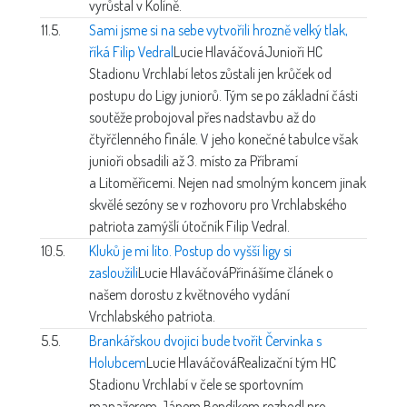
vyrůstal v Kolíně.
11.5.
Sami jsme si na sebe vytvořili hrozně velký tlak,
říká Filip Vedral
Lucie Hlaváčová
Junioři HC
Stadionu Vrchlabí letos zůstali jen krůček od
postupu do Ligy juniorů. Tým se po základní části
soutěže probojoval přes nadstavbu až do
čtyřčlenného finále. V jeho konečné tabulce však
junioři obsadili až 3. místo za Příbramí
a Litoměřicemi. Nejen nad smolným koncem jinak
skvělé sezóny se v rozhovoru pro Vrchlabského
patriota zamýšlí útočník Filip Vedral.
10.5.
Kluků je mi líto. Postup do vyšší ligy si
zasloužili
Lucie Hlaváčová
Přinášíme článek o
našem dorostu z květnového vydání
Vrchlabského patriota.
5.5.
Brankářskou dvojici bude tvořit Červinka s
Holubcem
Lucie Hlaváčová
Realizační tým HC
Stadionu Vrchlabí v čele se sportovním
manažerem Jánem Bendíkem rozhodl pro