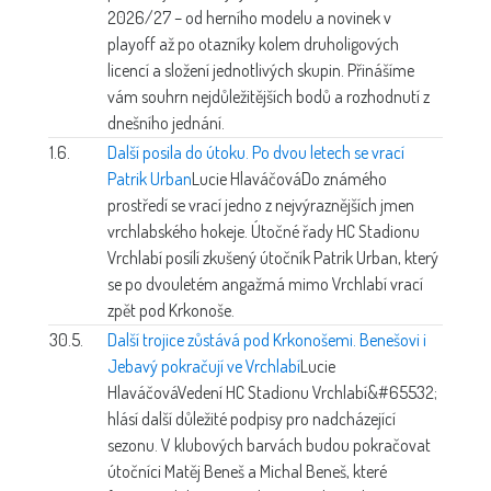
2026/27 – od herního modelu a novinek v
playoff až po otazníky kolem druholigových
licencí a složení jednotlivých skupin. Přinášíme
vám souhrn nejdůležitějších bodů a rozhodnutí z
dnešního jednání.
1.6.
Další posila do útoku. Po dvou letech se vrací
Patrik Urban
Lucie Hlaváčová
Do známého
prostředí se vrací jedno z nejvýraznějších jmen
vrchlabského hokeje. Útočné řady HC Stadionu
Vrchlabí posílí zkušený útočník Patrik Urban, který
se po dvouletém angažmá mimo Vrchlabí vrací
zpět pod Krkonoše.
30.5.
Další trojice zůstává pod Krkonošemi. Benešovi i
Jebavý pokračují ve Vrchlabí
Lucie
Hlaváčová
Vedení HC Stadionu Vrchlabí&#65532;
hlásí další důležité podpisy pro nadcházející
sezonu. V klubových barvách budou pokračovat
útočníci Matěj Beneš a Michal Beneš, které