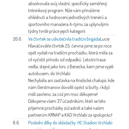
absolvovala svůj vlastní, specificky zaměřený
tréninkový program. Níže vám přinášíme
ohlédnutí a hodnocení jednotlivých trenérů a
sportovního manažera A-týmu za uplynulými
týdny tvrdé práce jejich kategorií.
26.6.
Ve čtvrtek se uskutečnila tradiční brigáda
Lucie
Hlaváčová
Ve čtvrtek 25. června jsme se po roce
opět vydali na tradiční procházku, která měla za
cíl vyčistit přírodu od odpadků. Letošní trasa
vedla, stejně jako loni, z Benecka, kam jsme vyjeli
autobusem, do Vrchlabí.
Nechyběla ani zastávka na Kněžické chalupě, kde
nám Gerstmanovi dovolili opéct si buřty, i když
měli zavřeno, za což jim moc děkujeme!
Děkujeme všem 37 účastníkům, kteří se této
příjemné procházky zúčastnili a také našim
partnerům KRNAP a KAD Vrchlabí za spolupráci!
8.6.
Poslední dílky do skládačky: HC Stadion Vrchlabí