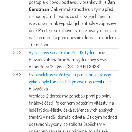
postup a klíčovou postavou v brankovišti je
Jan
Gerstman
. Jak vnímá atmosféru v týmu před
rozhodujícími bitvami, co stojí za jejich herním
vzestupem a jak vypadají jeho rituály v zápasový
den? Přečtěte si rozhovor s maskovaným mužem
našeho dorostu před dnešním domácím duelem s
Třemošnou!
30.3.
Výsledkový servis mládeže - 13. týden
Lucie
Hlaváčová
Přinášíme Vám výsledkový servis
mládeže za 13. týden (23. - 29.03.2026).
29.3.
František Nosek: Ve Frýdku jsme podali úžasný
výkon, bylo tam skvělé týmové nasazení
Lucie
Hlaváčová
Vrchlabský dorost má za sebou první polovinu
finálové části. Po cenném pátečním vítězství na
ledě Frýdku-Místku čeká svěřence vrchlabských
trenérů v neděli domácí odveta. Jak tým hodnotí
dosavadní výkony, co stálo za úspěchem v
posledním zápase a jak náročné jsou daleké