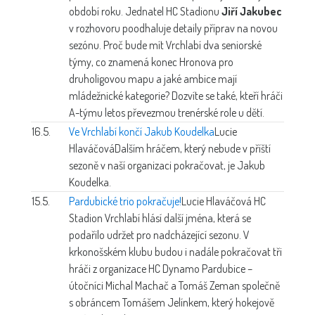
období roku. Jednatel HC Stadionu
Jiří Jakubec
v rozhovoru poodhaluje detaily příprav na novou
sezónu. Proč bude mít Vrchlabí dva seniorské
týmy, co znamená konec Hronova pro
druholigovou mapu a jaké ambice mají
mládežnické kategorie? Dozvíte se také, kteří hráči
A-týmu letos převezmou trenérské role u dětí.
16.5.
Ve Vrchlabí končí Jakub Koudelka
Lucie
Hlaváčová
Dalším hráčem, který nebude v příští
sezoně v naší organizaci pokračovat, je Jakub
Koudelka.
15.5.
Pardubické trio pokračuje!
Lucie Hlaváčová
HC
Stadion Vrchlabí hlásí další jména, která se
podařilo udržet pro nadcházející sezonu. V
krkonošském klubu budou i nadále pokračovat tři
hráči z organizace HC Dynamo Pardubice –
útočníci Michal Machač a Tomáš Zeman společně
s obráncem Tomášem Jelínkem, který hokejově