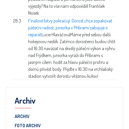
výjezdy? Na to vše nám odpověděl František
Nosek.
28.3.
Finálové bitvy pokračují: Dorost chce zopakovat
páteční radost, juniorka v Příbrami zabojuje o
reparát
Lucie Hlaváčová
Máme před sebou další
hokejovou neděli. Zatímco dorostenci budou chtít
od 16:30 navázat na skvělý páteční výkon a výhru
nad Frýdkem, juniorka vyráží do Příbrami s
jasným cílem: hodit za hlavu páteční prohru a
domů přivézt body. Přijďte v 16:30 na vrchlabský
stadion vytvořit dorostu vítěznou kulisu!
Archiv
ARCHIV
FOTO ARCHIV