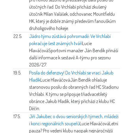
útočných řad. Do Vrchlabí přichází zkušený
útočník Milan Valášek, odchovanec Mountfieldu
HK, který je dobře známý především fanouškům
druholigového hokeje.
22.5.
Jádro týmu zůstává pohromadě: Ve Vrchlabí
pokračuje šest známých tváří
Lucie
Hlaváčová
Sportovní manažer Ján Bendík přináší
další informace k sestavě A-týmu pro sezonu
2026/27.
19.5.
Posila do defenzivy! Do Vrchlabí se vrací Jakub
Hladík
Lucie Hlaváčová
Ján Bendík ohlašuje
staronovou posilu do obranných řad HC Stadionu
Vrchlabí. K týmu se připojuje třiadvacetiletý
obránce Jakub Hladík, který přichází z klubu HC
Děčín.
17.5.
Jiří Jakubec o dvou seniorských týmech, mládeži
i konci regionálních soupeřů
Lucie Hlaváčová
Letní
pauza? Pro vedení klubu naopak nejnáročnější