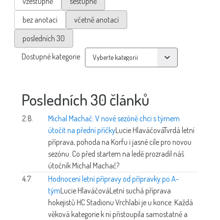
vzestupně
sestupně
bez anotací
včetně anotací
posledních 30
Dostupné kategorie
Posledních 30 článků
2.8.
Michal Machač: V nové sezóně chci s týmem
útočit na přední příčky
Lucie Hlaváčová
Tvrdá letní
příprava, pohoda na Korfu i jasné cíle pro novou
sezónu. Co před startem na ledě prozradil náš
útočník Michal Machač?
4.7.
Hodnocení letní přípravy od přípravky po A-
tým
Lucie Hlaváčová
Letní suchá příprava
hokejistů HC Stadionu Vrchlabí je u konce. Každá
věková kategorie k ní přistoupila samostatně a