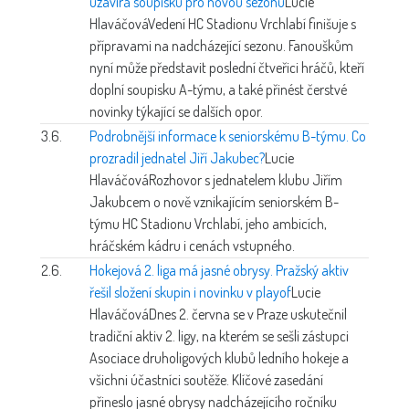
uzavírá soupisku pro novou sezonu
Lucie
Hlaváčová
Vedení HC Stadionu Vrchlabí finišuje s
přípravami na nadcházející sezonu. Fanouškům
nyní může představit poslední čtveřici hráčů, kteří
doplní soupisku A-týmu, a také přinést čerstvé
novinky týkající se dalších opor.
3.6.
Podrobnější informace k seniorskému B-týmu. Co
prozradil jednatel Jiří Jakubec?
Lucie
Hlaváčová
Rozhovor s jednatelem klubu Jiřím
Jakubcem o nově vznikajícím seniorském B-
týmu HC Stadionu Vrchlabí, jeho ambicích,
hráčském kádru i cenách vstupného.
2.6.
Hokejová 2. liga má jasné obrysy. Pražský aktiv
řešil složení skupin i novinku v playof
Lucie
Hlaváčová
Dnes 2. června se v Praze uskutečnil
tradiční aktiv 2. ligy, na kterém se sešli zástupci
Asociace druholigových klubů ledního hokeje a
všichni účastníci soutěže. Klíčové zasedání
přineslo jasné obrysy nadcházejícího ročníku