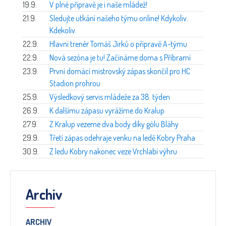
19.9.
V plné přípravě je i naše mládež!
21.9.
Sledujte utkání našeho týmu online! Kdykoliv.
Kdekoliv.
22.9.
Hlavní trenér Tomáš Jirků o přípravě A-týmu
22.9.
Nová sezóna je tu! Začínáme doma s Příbramí
23.9.
První domácí mistrovský zápas skončil pro HC
Stadion prohrou
25.9.
Výsledkový servis mládeže za 38. týden
26.9.
K dalšímu zápasu vyrážíme do Kralup
27.9.
Z Kralup vezeme dva body díky gólu Bláhy
29.9.
Třetí zápas odehraje venku na ledě Kobry Praha
30.9.
Z ledu Kobry nakonec veze Vrchlabí výhru
Archiv
ARCHIV