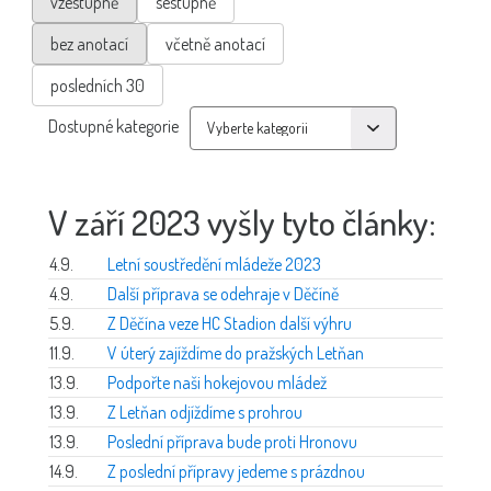
vzestupně
sestupně
bez anotací
včetně anotací
posledních 30
Dostupné kategorie
V září 2023 vyšly tyto články:
4.9.
Letní soustředění mládeže 2023
4.9.
Další příprava se odehraje v Děčíně
5.9.
Z Děčína veze HC Stadion další výhru
11.9.
V úterý zajíždíme do pražských Letňan
13.9.
Podpořte naši hokejovou mládež
13.9.
Z Letňan odjíždíme s prohrou
13.9.
Poslední příprava bude proti Hronovu
14.9.
Z poslední přípravy jedeme s prázdnou