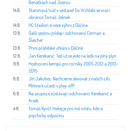
Benátkách nad Jizerou
14.8.
Staronová tvář v sestavě! Do Vrchlabí se vrací
obránce Tomáš Jelínek
14.8.
HC Stadion si veze výhru z Děčína
13.8.
Další sezónu přidají i odchovanci Cerman a
Šlaicher
13.8.
První přátelské utkání v Děčíně
12.8.
Jan Kerekanič: Teď už se jede na ledě na plný plyn
9.8.
Hodnocení kempů pro ročníky 2005-2012 a 2013-
2015
8.8.
Jiří Jakubec: Nechceme slevovat z našich cílů.
Míříme k účasti v play-off!
6.8.
Na soupisce zůstávají i odchovanci Kerekanič a
Krsek
4.8.
Tomáš Kynčl: Hokej je pro mě místo, kde si
psychicky odpočinu