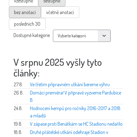
vzestupně
sestupně
bez anotací
včetně anotací
posledních 30
Dostupné kategorie
V srpnu 2025 vyšly tyto
články:
27.8.
Ve třetím přípravném utkání bereme výhru
26.8.
Domácí premiéra! V přípravě vyzveme Pardubice
B
24.8.
Hodnocení kempů pro ročníky 2016-2017 a 2018
a mladší
19.8.
V zápase proti Benátkám se HC Stadionu nedařilo
18.8.
Druhé přátelské utkání odehraje Stadion v