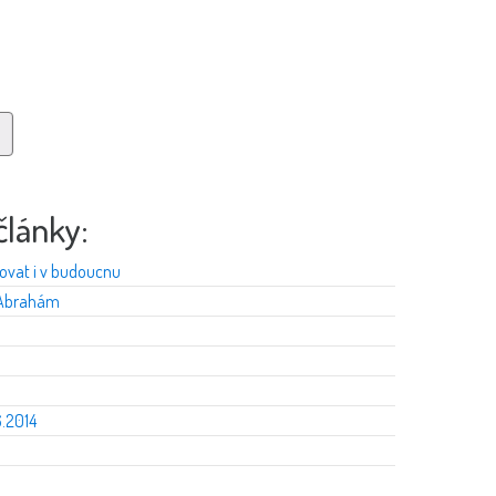
články:
ovat i v budoucnu
n Abrahám
6.2014