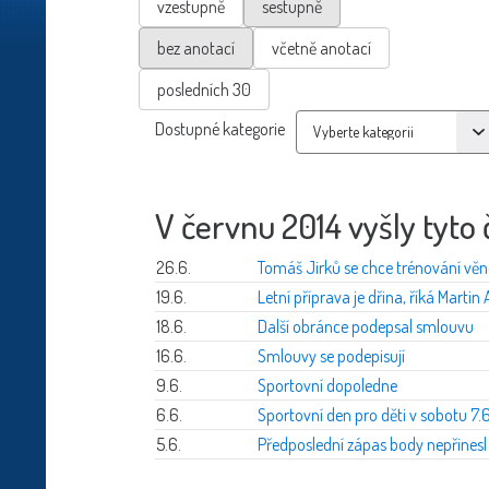
vzestupně
sestupně
bez anotací
včetně anotací
posledních 30
Dostupné kategorie
V červnu 2014 vyšly tyto 
26.6.
Tomáš Jirků se chce trénování věn
19.6.
Letní příprava je dřina, říká Marti
18.6.
Další obránce podepsal smlouvu
16.6.
Smlouvy se podepisují
9.6.
Sportovní dopoledne
6.6.
Sportovní den pro děti v sobotu 7.
5.6.
Předposlední zápas body nepřinesl