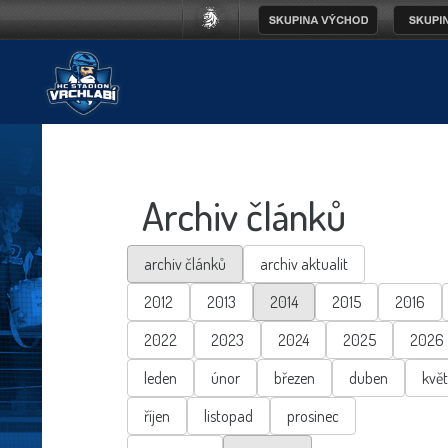
Archiv článků
archiv článků
archiv aktualit
2012
2013
2014
2015
2016
2022
2023
2024
2025
2026
leden
únor
březen
duben
kvě
říjen
listopad
prosinec