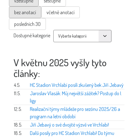
vzestupně
sestupně
bez anotací
včetně anotací
posledních 30
Dostupné kategorie
V květnu 2025 vyšly tyto
články:
4.5.
HC Stadion Vrchlabí posílí zkušený bek Jiří Jebavý
11.5.
Jaroslav Vlasák: Můj největší zážitek? Postup do I.
ligy
12.5.
Realizační týmy mládeže pro sezónu 2025/26 a
program na letní období
18.5.
Jiří Jebavý o své dvojité výzvě ve Vrchlabí!
18.5.
Další posily pro HC Stadion Vrchlabí! Do týmu