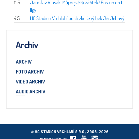
11.5.
Jaroslav Vlasák: Můj největší zážitek? Postup do I.
ligy
4.5.
HC Stadion Vrchlabí posílí zkušený bek Jiří Jebavý
Archiv
ARCHIV
FOTO ARCHIV
VIDEO ARCHIV
AUDIO ARCHIV
© HC STADION VRCHLABÍ S.R.O., 2006–2026