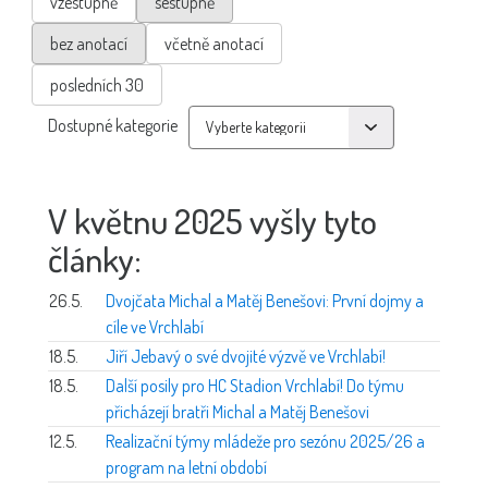
vzestupně
sestupně
bez anotací
včetně anotací
posledních 30
Dostupné kategorie
V květnu 2025 vyšly tyto
články:
26.5.
Dvojčata Michal a Matěj Benešovi: První dojmy a
cíle ve Vrchlabí
18.5.
Jiří Jebavý o své dvojité výzvě ve Vrchlabí!
18.5.
Další posily pro HC Stadion Vrchlabí! Do týmu
přicházejí bratři Michal a Matěj Benešovi
12.5.
Realizační týmy mládeže pro sezónu 2025/26 a
program na letní období