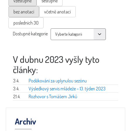
vzestupně
sestupně
bez anotací
včetně anotací
posledních 30
Dostupné kategorie
V dubnu 2023 vyšly tyto
články:
3.4.
Poděkování za uplynulou sezónu
3.4.
Výsledkový servis mládeže – 13. týden 2023
21.4.
Rozhovor s Tomášem Jirků
Archiv