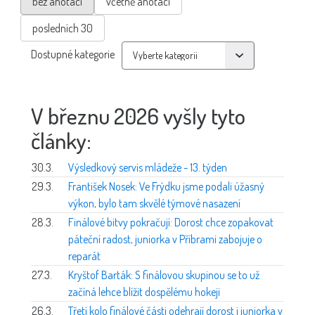
bez anotací
včetně anotací
posledních 30
Dostupné kategorie
V březnu 2026 vyšly tyto
články:
30.3.
Výsledkový servis mládeže - 13. týden
29.3.
František Nosek: Ve Frýdku jsme podali úžasný
výkon, bylo tam skvělé týmové nasazení
28.3.
Finálové bitvy pokračují: Dorost chce zopakovat
páteční radost, juniorka v Příbrami zabojuje o
reparát
27.3.
Kryštof Barták: S finálovou skupinou se to už
začíná lehce blížit dospělému hokeji
26.3.
Třetí kolo finálové části odehrají dorost i juniorka v