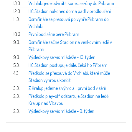
13.3.
Vrchlabí jede odvrátit konec sezóny do Příbrami
12.3.
HC Stadion nakonec doma padl v prodloužení
11.3.
Osmifinále se přesouvá po výhře Příbrami do
Vrchlabí
10.3.
První bod série bere Příbram
9.3.
Osmifinále začne Stadion na venkovním ledě v
Příbrami
9.3.
Výsledkový servis mládeže - 10. týden
5.3.
HC Stadion postupuje dále, čeká ho Příbram
4.3.
Předkolo se přesouvá do Vrchlabí, které může
Stadion výhrou ukončit
3.3.
Z Kralup jedeme s výhrou = první bod v sérii
2.3.
Předkolo play-off odstartuje Stadion na ledě
Kralup nad Vltavou
2.3.
Výsledkový servis mládeže - 9. týden