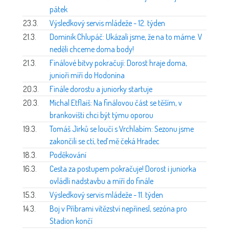
pátek
23.3.
Výsledkový servis mládeže - 12. týden
21.3.
Dominik Chlupáč: Ukázali jsme, že na to máme. V
neděli chceme doma body!
21.3.
Finálové bitvy pokračují: Dorost hraje doma,
junioři míří do Hodonína
20.3.
Finále dorostu a juniorky startuje
20.3.
Michal Etflaiš: Na finálovou část se těším, v
brankovišti chci být týmu oporou
19.3.
Tomáš Jirků se loučí s Vrchlabím: Sezonu jsme
zakončili se ctí, teď mě čeká Hradec
18.3.
Poděkování
16.3.
Cesta za postupem pokračuje! Dorost i juniorka
ovládli nadstavbu a míří do finále
15.3.
Výsledkový servis mládeže - 11. týden
14.3.
Boj v Příbrami vítězství nepřinesl, sezóna pro
Stadion končí