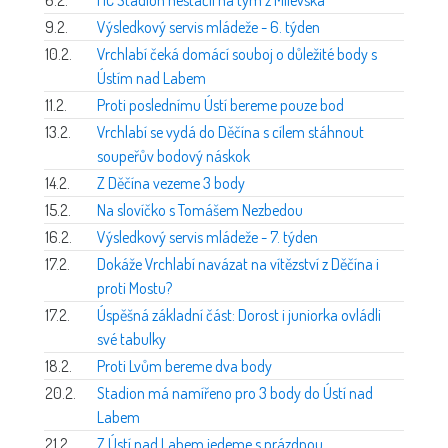
9.2.
Výsledkový servis mládeže - 6. týden
10.2.
Vrchlabí čeká domácí souboj o důležité body s
Ústím nad Labem
11.2.
Proti poslednímu Ústí bereme pouze bod
13.2.
Vrchlabí se vydá do Děčína s cílem stáhnout
soupeřův bodový náskok
14.2.
Z Děčína vezeme 3 body
15.2.
Na slovíčko s Tomášem Nezbedou
16.2.
Výsledkový servis mládeže - 7. týden
17.2.
Dokáže Vrchlabí navázat na vítězství z Děčína i
proti Mostu?
17.2.
Úspěšná základní část: Dorost i juniorka ovládli
své tabulky
18.2.
Proti Lvům bereme dva body
20.2.
Stadion má namířeno pro 3 body do Ústí nad
Labem
21.2.
Z Ústí nad Labem jedeme s prázdnou