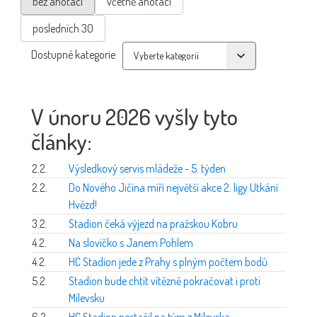
bez anotací
včetně anotací
posledních 30
Dostupné kategorie
V únoru 2026 vyšly tyto
články:
2.2.
Výsledkový servis mládeže - 5. týden
2.2.
Do Nového Jičína míří největší akce 2. ligy Utkání
Hvězd!
3.2.
Stadion čeká výjezd na pražskou Kobru
4.2.
Na slovíčko s Janem Pohlem
4.2.
HC Stadion jede z Prahy s plným počtem bodů
5.2.
Stadion bude chtít vítězně pokračovat i proti
Milevsku
6.2.
HC Stadion nestačil na tým z Milevska