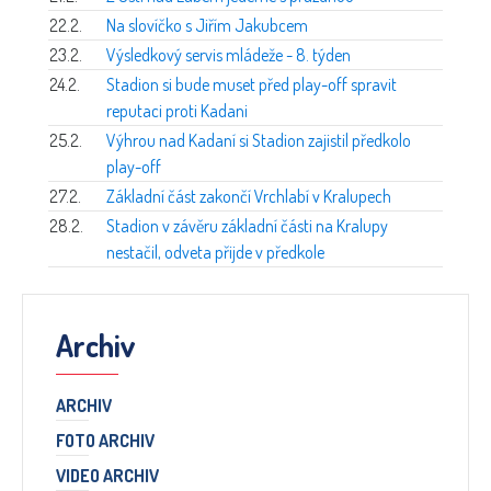
22.2.
Na slovíčko s Jiřím Jakubcem
23.2.
Výsledkový servis mládeže - 8. týden
24.2.
Stadion si bude muset před play-off spravit
reputaci proti Kadani
25.2.
Výhrou nad Kadaní si Stadion zajistil předkolo
play-off
27.2.
Základní část zakončí Vrchlabí v Kralupech
28.2.
Stadion v závěru základní části na Kralupy
nestačil, odveta přijde v předkole
Archiv
ARCHIV
FOTO ARCHIV
VIDEO ARCHIV