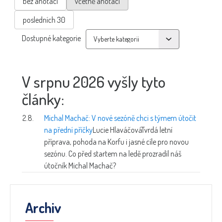
bez anotací
včetně anotací
posledních 30
Dostupné kategorie
V srpnu 2026 vyšly tyto
články:
2.8.
Michal Machač: V nové sezóně chci s týmem útočit
na přední příčky
Lucie Hlaváčová
Tvrdá letní
příprava, pohoda na Korfu i jasné cíle pro novou
sezónu. Co před startem na ledě prozradil náš
útočník Michal Machač?
Archiv