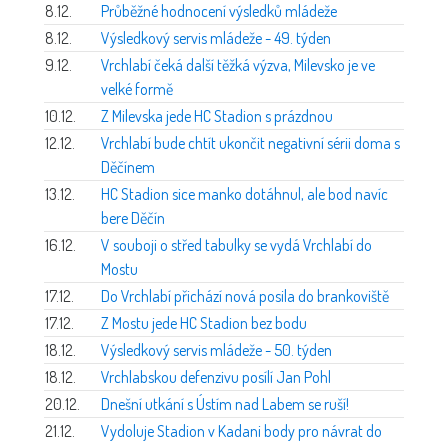
8.12.
Průběžné hodnocení výsledků mládeže
8.12.
Výsledkový servis mládeže - 49. týden
9.12.
Vrchlabí čeká další těžká výzva, Milevsko je ve
velké formě
10.12.
Z Milevska jede HC Stadion s prázdnou
12.12.
Vrchlabí bude chtít ukončit negativní sérii doma s
Děčínem
13.12.
HC Stadion sice manko dotáhnul, ale bod navíc
bere Děčín
16.12.
V souboji o střed tabulky se vydá Vrchlabí do
Mostu
17.12.
Do Vrchlabí přichází nová posila do brankoviště
17.12.
Z Mostu jede HC Stadion bez bodu
18.12.
Výsledkový servis mládeže - 50. týden
18.12.
Vrchlabskou defenzivu posílí Jan Pohl
20.12.
Dnešní utkání s Ústím nad Labem se ruší!
21.12.
Vydoluje Stadion v Kadani body pro návrat do