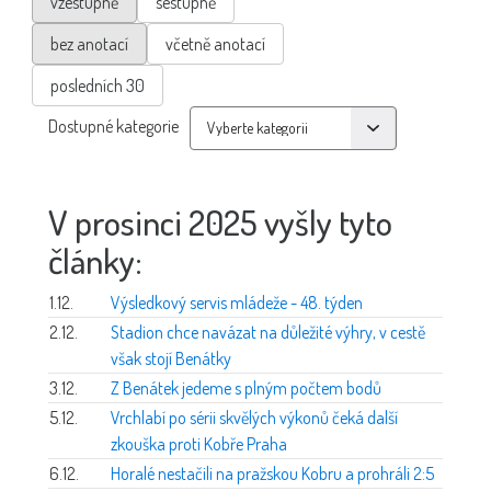
vzestupně
sestupně
bez anotací
včetně anotací
posledních 30
Dostupné kategorie
V prosinci 2025 vyšly tyto
články:
1.12.
Výsledkový servis mládeže - 48. týden
2.12.
Stadion chce navázat na důležité výhry, v cestě
však stojí Benátky
3.12.
Z Benátek jedeme s plným počtem bodů
5.12.
Vrchlabí po sérii skvělých výkonů čeká další
zkouška proti Kobře Praha
6.12.
Horalé nestačili na pražskou Kobru a prohráli 2:5