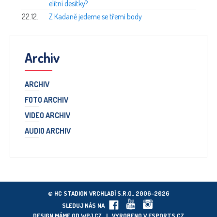
elitní desítky?
22.12.
Z Kadaně jedeme se třemi body
Archiv
ARCHIV
FOTO ARCHIV
VIDEO ARCHIV
AUDIO ARCHIV
© HC STADION VRCHLABÍ S.R.O., 2006–2026
SLEDUJ NÁS NA
DESIGN MÁME OD
WPJ.CZ
| VYROBENO V
ESPORTS.CZ