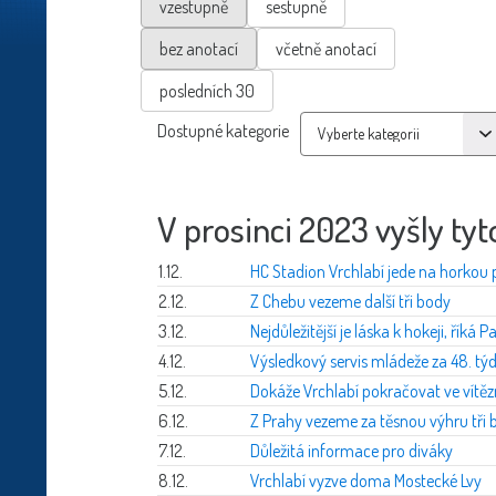
vzestupně
sestupně
bez anotací
včetně anotací
posledních 30
Dostupné kategorie
V prosinci 2023 vyšly tyt
1.12.
HC Stadion Vrchlabí jede na horkou
2.12.
Z Chebu vezeme další tři body
3.12.
Nejdůležitější je láska k hokeji, říká 
4.12.
Výsledkový servis mládeže za 48. tý
5.12.
Dokáže Vrchlabí pokračovat ve vítěz
6.12.
Z Prahy vezeme za těsnou výhru tři 
7.12.
Důležitá informace pro diváky
8.12.
Vrchlabí vyzve doma Mostecké Lvy