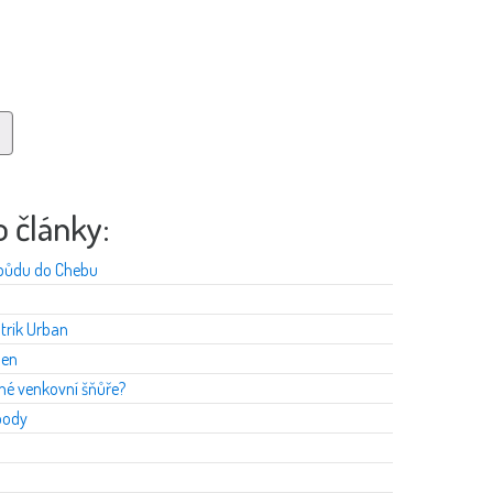
o články:
 půdu do Chebu
Patrik Urban
den
né venkovní šňůře?
body