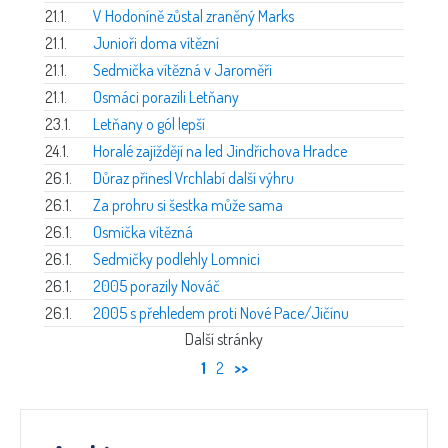
21.1.
V Hodoníně zůstal zraněný Marks
21.1.
Junioři doma vítězní
21.1.
Sedmička vítězná v Jaroměři
21.1.
Osmáci porazili Letňany
23.1.
Letňany o gól lepší
24.1.
Horalé zajíždějí na led Jindřichova Hradce
26.1.
Důraz přinesl Vrchlabí další výhru
26.1.
Za prohru si šestka může sama
26.1.
Osmička vítězná
26.1.
Sedmičky podlehly Lomnici
26.1.
2005 porazily Nováč
26.1.
2005 s přehledem proti Nové Pace/Jičínu
Další stránky
1
2
>>