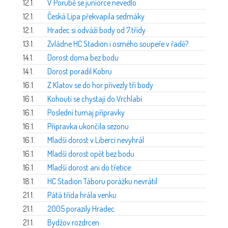
12.1.
V Porubě se juniorce nevedlo
12.1.
Česká Lípa překvapila sedmáky
12.1.
Hradec si odváží body od 7.třídy
13.1.
Zvládne HC Stadion i osmého soupeře v řadě?
14.1.
Dorost doma bez bodu
14.1.
Dorost poradil Kobru
16.1.
Z Klatov se do hor přivezly tři body
16.1.
Kohouti se chystají do Vrchlabí
16.1.
Poslední turnaj přípravky
16.1.
Přípravka ukončila sezonu
16.1.
Mladší dorost v Liberci nevyhrál
16.1.
Mladší dorost opět bez bodu
16.1.
Mladší dorost ani do třetice
18.1.
HC Stadion Táboru porážku nevrátil
21.1.
Pátá třída hrála venku
21.1.
2005 porazily Hradec
21.1.
Bydžov rozdrcen