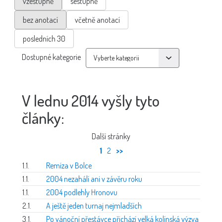
vzestupně
sestupně
bez anotací
včetně anotací
posledních 30
Dostupné kategorie
V lednu 2014 vyšly tyto
články:
Další stránky
1
2
>>
1.1.
Remíza v Bolce
1.1.
2004 nezahálí ani v závěru roku
1.1.
2004 podlehly Hronovu
2.1.
A ještě jeden turnaj nejmladších
3.1.
Po vánoční přestávce přichází velká kolínská výzva