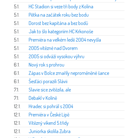
5.1.
HC Stadion si veze tři body z Kolína
5.1.
Pětka na začátek roku bez bodu
5.1.
Dorost bez kapitána a bez bodů
5.1.
Jak to šlo kategoriím HC Krkonoše
5.1.
Premiéra na velkém ledě 2004 nevyšla
5.1.
2005 vítězné nad Dvorem
5.1.
2005 si odváží vysokou výhru
6.1.
Nový rok s prohrou
6.1.
Zápas v Bolce zmařily neproměněné šance
6.1.
Šesťáci porazili Slávii
7.1.
Slavie sice zvítězila, ale
7.1.
Debakl v Kolíně
12.1.
Hradec si pohrál s 2004
12.1.
Premiéra v České Lípě
12.1.
Vítězný víkend 5.třídy
12.1.
Juniorka skolila Zubra