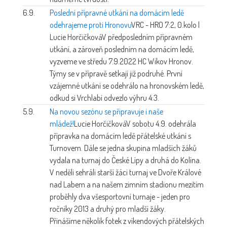
6.9.
Poslední přípravné utkání na domácím ledě
odehrajeme proti Hronovu
VRC - HRO 7:2, 0.kolo |
Lucie Horčičková
V předposledním přípravném
utkání, a zároveň posledním na domácím ledě,
vyzveme ve středu 7.9.2022 HC Wikov Hronov.
Týmy se v přípravě setkají již podruhé. První
vzájemné utkání se odehrálo na hronovském ledě,
odkud si Vrchlabí odvezlo výhru 4:3.
5.9.
Na novou sezónu se připravuje i naše
mládež!
Lucie Horčičková
V sobotu 4.9. odehrála
přípravka na domácím ledě přátelské utkání s
Turnovem. Dále se jedna skupina mladších žáků
vydala na turnaj do České Lípy a druhá do Kolína.
V neděli sehráli starší žáci turnaj ve Dvoře Králové
nad Labem a na našem zimním stadionu mezitím
proběhly dva všesportovní turnaje - jeden pro
ročníky 2013 a druhý pro mladší žáky.
Přinášíme několik fotek z víkendových přátelských