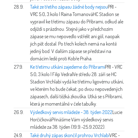
28.9.
Také ze třetího zápasu žádné body nejsou
PRI -
VRC 5:0, 3.kolo | Raina Tomanová
HC Stadion se
vypravil ke třetímu zápasu do Příbrami, odkud ale
odjíždí s prázdnou. Stejně jako v předchozím
zápase se mu nepovedlo vstřelit ani gól, naopak
jich pět dostal. Po třech kolech nemá na kontě
jediný bod. V dalším zápase se představí na
domácím ledě proti Kobře Praha.
27.9.
Ke třetímu utkání zajedeme do Příbrami
PRI - VRC
5:0, 3.kolo | Filip Vedral
Ve středu 28. září se HC
Stadion Vrchlabí vydá ke třetímu ligovému utkání,
ve kterém ho bude čekat, po dvou nepovedených
zápasech, další těžká zkouška. Utká se s Příbramí,
která je momentálně v čele tabulky.
26.9.
Výsledkový servis mládeže - 38. týden 2022
Lucie
Horčičková
Přinášíme Vám výsledkový servis
mládeže za 38. týden (19.9.-25.9.2022).
24.9.
Také druhý zápas skončil prohrou Vrchlabí
VRC -