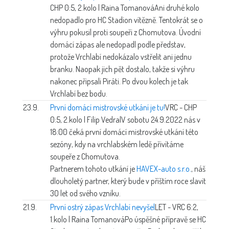
CHP 0:5, 2.kolo | Raina Tomanová
Ani druhé kolo
nedopadlo pro HC Stadion vítězně. Tentokrát se o
výhru pokusil proti soupeři z Chomutova. Úvodní
domácí zápas ale nedopadl podle představ,
protože Vrchlabí nedokázalo vstřelit ani jednu
branku. Naopak jich pět dostalo, takže si výhru
nakonec připsali Piráti. Po dvou kolech je tak
Vrchlabí bez bodu.
23.9.
První domácí mistrovské utkání je tu!
VRC - CHP
0:5, 2.kolo | Filip Vedral
V sobotu 24.9.2022 nás v
18:00 čeká první domácí mistrovské utkání této
sezóny, kdy na vrchlabském ledě přivítáme
soupeře z Chomutova.
Partnerem tohoto utkání je
HAVEX-auto s.r.o.
, náš
dlouholetý partner, který bude v příštím roce slavit
30 let od svého vzniku.
21.9.
První ostrý zápas Vrchlabí nevyšel
LET - VRC 6:2,
1.kolo | Raina Tomanová
Po úspěšné přípravě se HC