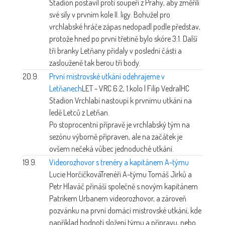
Stadion postavil proti soupeři z Prahy, aby změřili
své síly v prvním kole II. ligy. Bohužel pro
vrchlabské hráče zápas nedopadl podle představ,
protože hned po první třetině bylo skóre 3:1. Další
tři branky Letňany přidaly v poslední části a
zaslouženě tak berou tři body.
20.9.
První mistrovské utkání odehrajeme v
Letňanech
LET - VRC 6:2, 1.kolo | Filip Vedral
HC
Stadion Vrchlabí nastoupí k prvnímu utkání na
ledě Letců z Letňan.
Po stoprocentní přípravě je vrchlabský tým na
sezónu výborně připraven, ale na začátek je
ovšem nečeká vůbec jednoduché utkání.
19.9.
Videorozhovor s trenéry a kapitánem A-týmu
Lucie Horčičková
Trenéři A-týmu Tomáš Jirků a
Petr Hlaváč přináší společně s novým kapitánem
Patrikem Urbanem videorozhovor, a zároveň
pozvánku na první domácí mistrovské utkání, kde
například hodnotí složení týmu a přípravu, nebo