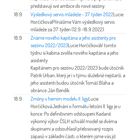
představují své ambice do nové sezóny.
18.9.
Výsledkový servis mládeže - 37. týden 2022
Lucie
Horčičková
Přinášíme Vám výsledkový servis
mládeže za 37. týden (12.9.-18.9.2022).
18.9.
Známe nového kapitána a jeho asistenty pro
sezónu 2022/2023
Lucie Horčičková
V tomto
týdnu si kabina zvolila nového kapitána a jeho
asistenty.
Kapitánem pro sezónu 2022/2023 bude útočník
Patrik Urban, který je i v týmu služebně nejstarší, a
jeho asistenti budou útočník Tomáš Bláha a
obránce Ján Bendík.
18.9.
Změny v herním modelu II. ligy
Lucie
Horčičková
Jednání o formátu letošní II. ligy je u
konce. Po definitivním odstoupení Kadaně
výkonný výbor ČSLH schválil model se dvěma
skupinami a odsouhlasil přelosovaný rozpis
zápasů v základní části, o kterém jsme vás již