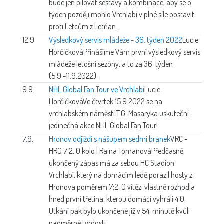
bude jen pilovat sestavy a kombinace, aby se o
týden později mohlo Vrchlabí v plné síle postavit
proti Letcům z Letňan.
12.9.
Výsledkový servis mládeže - 36. týden 2022
Lucie
Horčičková
Přinášíme Vám první výsledkový servis
mládeže letošní sezóny, a to za 36. týden
(5.9.-11.9.2022).
9.9.
NHL Global Fan Tour ve Vrchlabí
Lucie
Horčičková
Ve čtvrtek 15.9.2022 se na
vrchlabském náměstí T.G. Masaryka uskuteční
jedinečná akce NHL Global Fan Tour!
7.9.
Hronov odjíždí s nášupem sedmi branek
VRC -
HRO 7:2, 0.kolo | Raina Tomanová
Předčasně
ukončený zápas má za sebou HC Stadion
Vrchlabí, který na domácím ledě porazil hosty z
Hronova poměrem 7:2. O vítězi vlastně rozhodla
hned první třetina, kterou domácí vyhráli 4:0.
Utkání pak bylo ukončené již v 54. minutě kvůli
nadměrné tvrdosti.