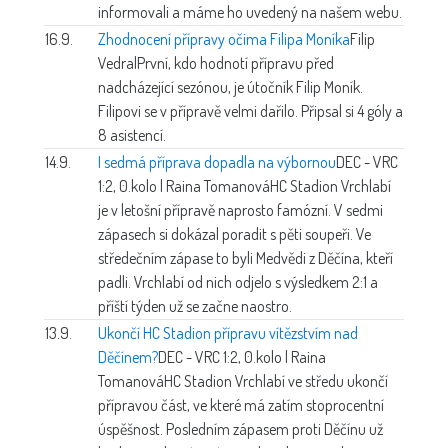
informovali a máme ho uvedený na našem webu.
16.9.
Zhodnocení přípravy očima Filipa Moníka
Filip
Vedral
První, kdo hodnotí přípravu před
nadcházející sezónou, je útočník Filip Moník.
Filipovi se v přípravě velmi dařilo. Připsal si 4 góly a
8 asistencí.
14.9.
I sedmá příprava dopadla na výbornou
DEC - VRC
1:2, 0.kolo | Raina Tomanová
HC Stadion Vrchlabí
je v letošní přípravě naprosto famózní. V sedmi
zápasech si dokázal poradit s pěti soupeři. Ve
středečním zápase to byli Medvědi z Děčína, kteří
padli. Vrchlabí od nich odjelo s výsledkem 2:1 a
příští týden už se začne naostro.
13.9.
Ukončí HC Stadion přípravu vítězstvím nad
Děčínem?
DEC - VRC 1:2, 0.kolo | Raina
Tomanová
HC Stadion Vrchlabí ve středu ukončí
přípravou část, ve které má zatím stoprocentní
úspěšnost. Posledním zápasem proti Děčínu už