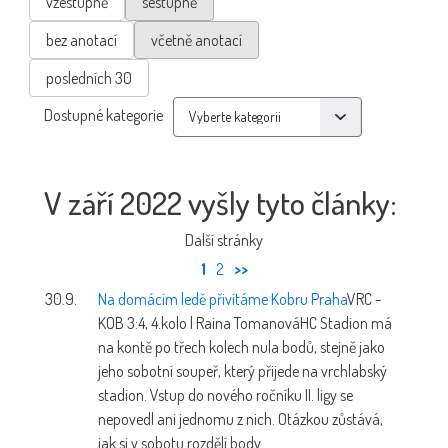
vzestupně
sestupně
bez anotací
včetně anotací
posledních 30
Dostupné kategorie
V září 2022 vyšly tyto články:
Další stránky
1
2
>>
30.9.
Na domácím ledě přivítáme Kobru Praha
VRC -
KOB 3:4, 4.kolo | Raina Tomanová
HC Stadion má
na kontě po třech kolech nula bodů, stejně jako
jeho sobotní soupeř, který přijede na vrchlabský
stadion. Vstup do nového ročníku II. ligy se
nepovedl ani jednomu z nich. Otázkou zůstává,
jak si v sobotu rozdělí body.