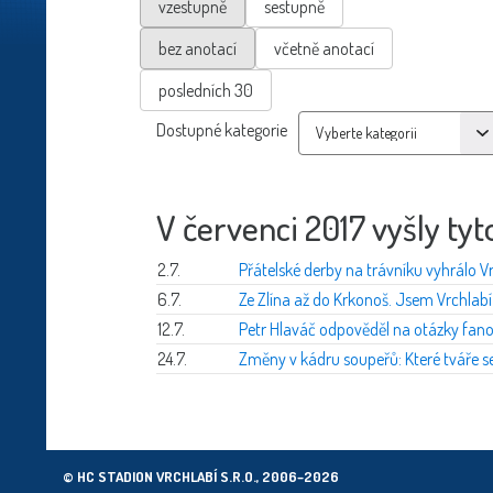
vzestupně
sestupně
bez anotací
včetně anotací
posledních 30
Dostupné kategorie
V červenci 2017 vyšly tyt
2.7.
Přátelské derby na trávníku vyhrálo Vr
6.7.
Ze Zlína až do Krkonoš. Jsem Vrchlabí
12.7.
Petr Hlaváč odpověděl na otázky fan
24.7.
Změny v kádru soupeřů: Které tváře se
© HC STADION VRCHLABÍ S.R.O., 2006–2026