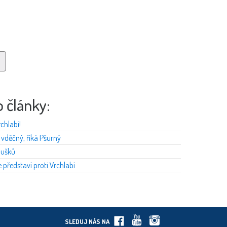
o články:
chlabí!
 vděčný, říká Pšurný
oušků
 představí proti Vrchlabí
SLEDUJ NÁS NA