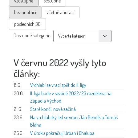
vzestupně
sestupně
bez anotací
včetně anotací
posledních 30
Dostupné kategorie
V červnu 2022 vyšly tyto
články:
8.6.
Vrchlabí se vrací zpět do II. ligy
20.6.
II. liga bude v sezóně 2022/23 rozdělena na
Západ a Východ
21.6.
Staré končí, nové začíná
23.6.
Na vrchlabský led se vrací Ján Bendík a Tomáš
Bláha
25.6.
V útoku pokračují Urban i Chalupa