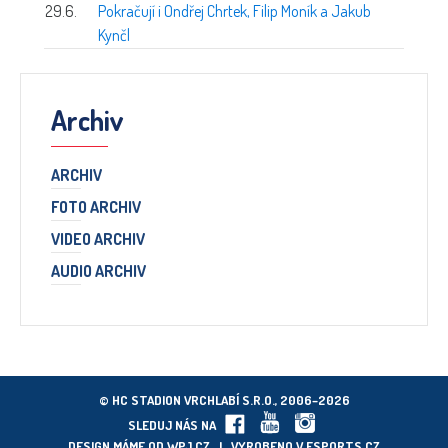
29.6.
Pokračují i Ondřej Chrtek, Filip Moník a Jakub
Kynčl
Archiv
ARCHIV
FOTO ARCHIV
VIDEO ARCHIV
AUDIO ARCHIV
© HC STADION VRCHLABÍ S.R.O., 2006–2026
SLEDUJ NÁS NA
DESIGN MÁME OD
WPJ.CZ
| VYROBENO V
ESPORTS.CZ