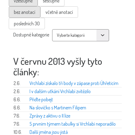
vzestupně
sestupně
bez anotací
včetně anotací
posledních 30
Dostupné kategorie
V červnu 2013 vyšly tyto
články:
2.6.
Vrchlabí získalo tři body v zápase proti Úhřeticím
2.6.
I v dalším utkání Vrchlabí zvítězilo
6.6.
Přiďte pobejt
6.6.
Na slovíčko s Martinem Filipem
7.6.
Zprávy z aktivu o II.lize
7.6.
S prvním týmem tabulky si Vrchlabí neporadilo
10.6.
Další jména jsou jistá