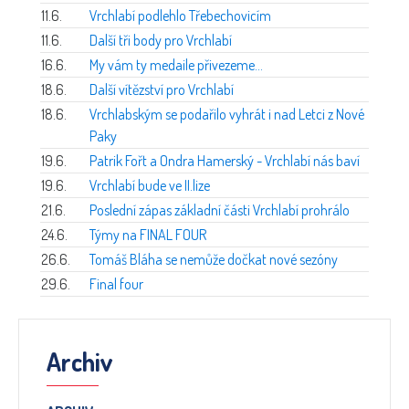
11.6.
Vrchlabí podlehlo Třebechovicím
11.6.
Další tři body pro Vrchlabí
16.6.
My vám ty medaile přivezeme…
18.6.
Další vítězství pro Vrchlabí
18.6.
Vrchlabským se podařilo vyhrát i nad Letci z Nové
Paky
19.6.
Patrik Fořt a Ondra Hamerský - Vrchlabí nás baví
19.6.
Vrchlabí bude ve II.lize
21.6.
Poslední zápas základní části Vrchlabí prohrálo
24.6.
Týmy na FINAL FOUR
26.6.
Tomáš Bláha se nemůže dočkat nové sezóny
29.6.
Final four
Archiv