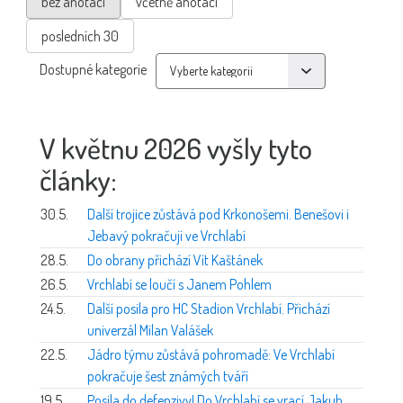
bez anotací
včetně anotací
posledních 30
Dostupné kategorie
V květnu 2026 vyšly tyto
články:
30.5.
Další trojice zůstává pod Krkonošemi. Benešovi i
Jebavý pokračují ve Vrchlabí
28.5.
Do obrany přichází Vít Kaštánek
26.5.
Vrchlabí se loučí s Janem Pohlem
24.5.
Další posila pro HC Stadion Vrchlabí. Přichází
univerzál Milan Valášek
22.5.
Jádro týmu zůstává pohromadě: Ve Vrchlabí
pokračuje šest známých tváří
19.5.
Posila do defenzivy! Do Vrchlabí se vrací Jakub