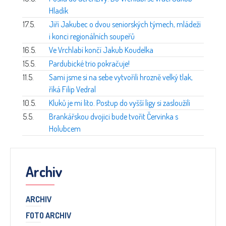
Hladík
17.5.
Jiří Jakubec o dvou seniorských týmech, mládeži
i konci regionálních soupeřů
16.5.
Ve Vrchlabí končí Jakub Koudelka
15.5.
Pardubické trio pokračuje!
11.5.
Sami jsme si na sebe vytvořili hrozně velký tlak,
říká Filip Vedral
10.5.
Kluků je mi líto. Postup do vyšší ligy si zasloužili
5.5.
Brankářskou dvojici bude tvořit Červinka s
Holubcem
Archiv
ARCHIV
FOTO ARCHIV