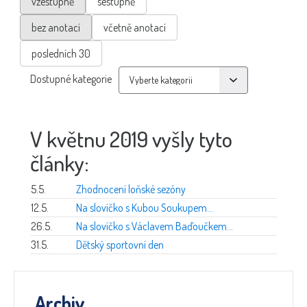
vzestupně
sestupně
bez anotací
včetně anotací
posledních 30
Dostupné kategorie
V květnu 2019 vyšly tyto
články:
5.5.
Zhodnocení loňské sezóny
12.5.
Na slovíčko s Kubou Soukupem...
26.5.
Na slovíčko s Václavem Baďoučkem...
31.5.
Dětský sportovní den
Archiv