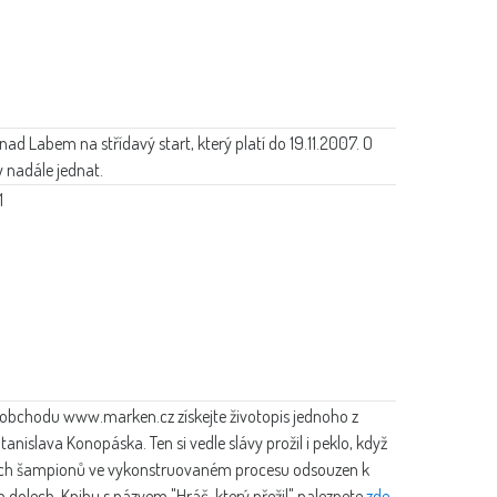
 nad Labem na střídavý start, který platí do 19.11.2007. O
 nadále jednat.
1
obchodu www.marken.cz získejte životopis jednoho z
tanislava Konopáska. Ten si vedle slávy prožil i peklo, když
vých šampionů ve vykonstruovaném procesu odsouzen k
dolech. Knihu s názvem "Hráč, který přežil" naleznete
zde
.