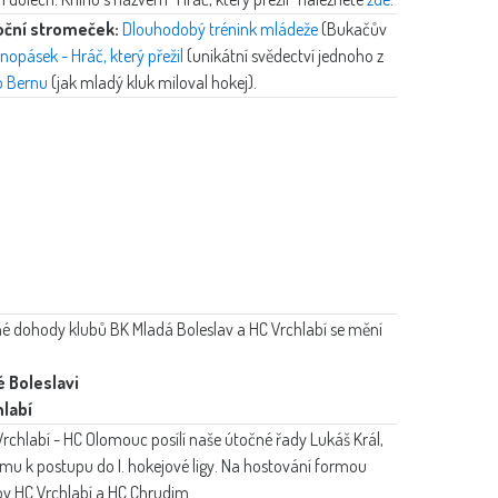
oční stromeček:
Dlouhodobý trénink mládeže
(Bukačův
nopásek - Hráč, který přežil
(unikátní svědectví jednoho z
o Bernu
(jak mladý kluk miloval hokej).
é dohody klubů BK Mladá Boleslav a HC Vrchlabí se mění
é Boleslavi
hlabí
rchlabí - HC Olomouc posílí naše útočné řady Lukáš Král,
u k postupu do I. hokejové ligy. Na hostování formou
by HC Vrchlabí a HC Chrudim.