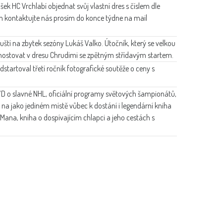
šek HC Vrchlabí objednat svůj vlastní dres s číslem dle
m kontaktujte nás prosím do konce týdne na mail
uští na zbytek sezóny Lukáš Valko. Útočník, který se velkou
e hostovat v dresu Chrudimi se zpětným střídavým startem.
dstartoval třetí ročník fotografické soutěže o ceny s
VD o slavné NHL, oficiální programy světových šampionátů,
 na jako jediném místě vůbec k dostání i legendární kniha
ana, kniha o dospívajícím chlapci a jeho cestách s