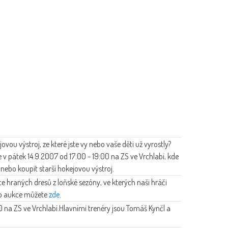
ou výstroj, ze které jste vy nebo vaše děti už vyrostly?
te v pátek 14.9.2007 od 17:00 - 19:00 na ZS ve Vrchlabí, kde
nebo koupit starší hokejovou výstroj.
e hraných dresů z loňské sezóny, ve kterých naši hráči
 do aukce můžete
zde
.
0 na ZS ve Vrchlabí.Hlavními trenéry jsou Tomáš Kynčl a