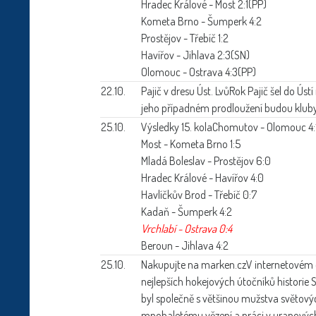
Hradec Králové - Most 2:1(PP)
Kometa Brno - Šumperk 4:2
Prostějov - Třebíč 1:2
Havířov - Jihlava 2:3(SN)
Olomouc - Ostrava 4:3(PP)
22.10.
Pajič v dresu Úst. Lvů
Rok Pajič šel do Ústí
jeho případném prodloužení budou kluby
25.10.
Výsledky 15. kola
Chomutov - Olomouc 4:
Most - Kometa Brno 1:5
Mladá Boleslav - Prostějov 6:0
Hradec Králové - Havířov 4:0
Havlíčkův Brod - Třebíč 0:7
Kadaň - Šumperk 4:2
Vrchlabí - Ostrava 0:4
Beroun - Jihlava 4:2
25.10.
Nakupujte na marken.cz
V internetovém 
nejlepších hokejových útočníků historie S
byl společně s většinou mužstva světo
mnohaletému vězení a práci v uranových 