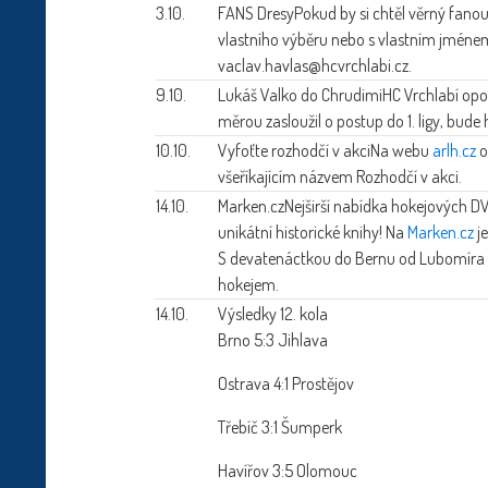
3.10.
FANS Dresy
Pokud by si chtěl věrný fanou
vlastního výběru nebo s vlastním jméne
vaclav.havlas@hcvrchlabi.cz.
9.10.
Lukáš Valko do Chrudimi
HC Vrchlabí opo
měrou zasloužil o postup do 1. ligy, bud
10.10.
Vyfoťte rozhodčí v akci
Na webu
arlh.cz
o
všeříkajícím názvem Rozhodčí v akci.
14.10.
Marken.cz
Nejširší nabídka hokejových D
unikátní historické knihy! Na
Marken.cz
je
S devatenáctkou do Bernu od Lubomíra M
hokejem.
14.10.
Výsledky 12. kola
Brno 5:3 Jihlava
Ostrava 4:1 Prostějov
Třebíč 3:1 Šumperk
Havířov 3:5 Olomouc