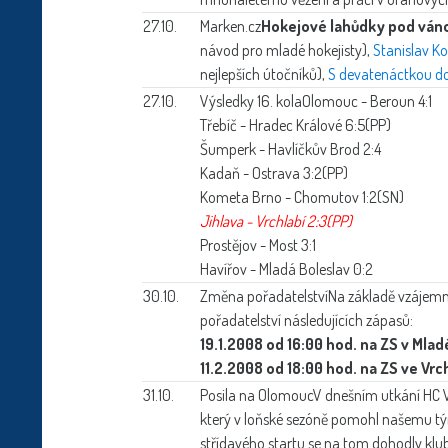
27.10.
Marken.cz
Hokejové lahůdky pod ván
návod pro mladé hokejisty),
Stanislav Ko
nejlepších útočníků),
S devatenáctkou d
27.10.
Výsledky 16. kola
Olomouc - Beroun 4:1
Třebíč - Hradec Králové 6:5(PP)
Šumperk - Havlíčkův Brod 2:4
Kadaň - Ostrava 3:2(PP)
Kometa Brno - Chomutov 1:2(SN)
Jihlava - Vrchlabí 2:3(PP)
Prostějov - Most 3:1
Havířov - Mladá Boleslav 0:2
30.10.
Změna pořadatelství
Na základě vzájemn
pořadatelství následujících zápasů:
19.1.2008 od 16:00 hod. na ZS v Mlad
11.2.2008 od 18:00 hod. na ZS ve Vrc
31.10.
Posila na Olomouc
V dnešním utkání HC V
který v loňské sezóně pomohl našemu tým
střídavého startu se na tom dohodly klu