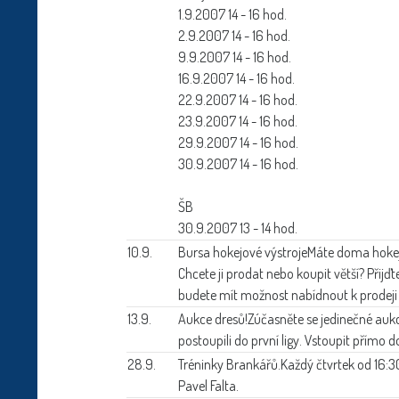
1.9.2007 14 - 16 hod.
2.9.2007 14 - 16 hod.
9.9.2007 14 - 16 hod.
16.9.2007 14 - 16 hod.
22.9.2007 14 - 16 hod.
23.9.2007 14 - 16 hod.
29.9.2007 14 - 16 hod.
30.9.2007 14 - 16 hod.
ŠB
30.9.2007 13 - 14 hod.
10.9.
Bursa hokejové výstroje
Máte doma hokejov
Chcete ji prodat nebo koupit větší? Přijď
budete mít možnost nabídnout k prodeji 
13.9.
Aukce dresů!
Zúčasněte se jedinečné aukc
postoupili do první ligy. Vstoupit přímo
28.9.
Tréninky Brankářů.
Každý čtvrtek od 16:3
Pavel Falta.