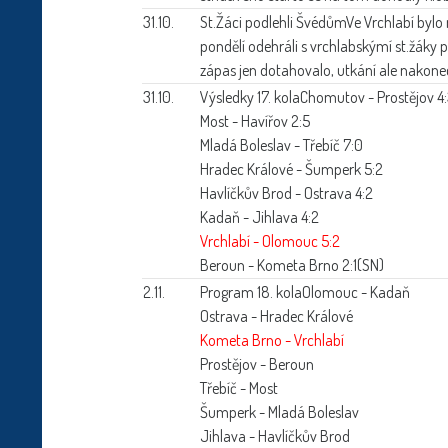
31.10.
St.Žáci podlehli Švédům
Ve Vrchlabí bylo
pondělí odehráli s vrchlabskýmí st.žáky 
zápas jen dotahovalo, utkání ale nakone
31.10.
Výsledky 17. kola
Chomutov - Prostějov 4
Most - Havířov 2:5
Mladá Boleslav - Třebíč 7:0
Hradec Králové - Šumperk 5:2
Havlíčkův Brod - Ostrava 4:2
Kadaň - Jihlava 4:2
Vrchlabí - Olomouc 5:2
Beroun - Kometa Brno 2:1(SN)
2.11.
Program 18. kola
Olomouc - Kadaň
Ostrava - Hradec Králové
Kometa Brno - Vrchlabí
Prostějov - Beroun
Třebíč - Most
Šumperk - Mladá Boleslav
Jihlava - Havlíčkův Brod