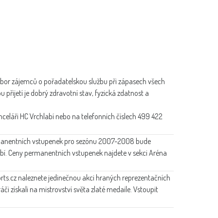
ábor zájemců o pořadatelskou službu při zápasech všech
přijetí je dobrý zdravotní stav, fyzická zdatnost a
nceláři HC Vrchlabí nebo na telefonních číslech 499 422
manentních vstupenek pro sezónu 2007-2008 bude
bí. Ceny permanentních vstupenek najdete v sekci Aréna
rts.cz naleznete jedinečnou akci hraných reprezentačních
ráči získali na mistrovství světa zlaté medaile. Vstoupit