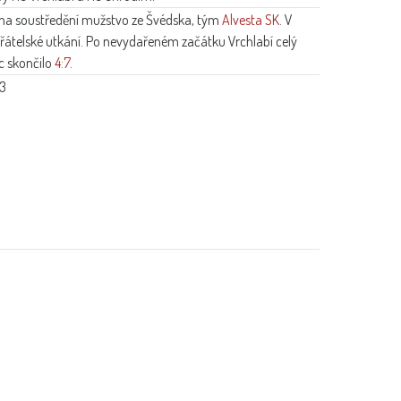
 na soustředění mužstvo ze Švédska, tým
Alvesta SK
. V
přátelské utkání. Po nevydařeném začátku Vrchlabí celý
c skončilo
4:7
.
:3