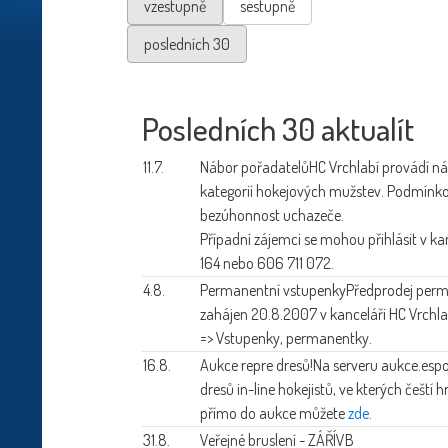
vzestupně
sestupně
posledních 30
Posledních 30 aktualít
11.7.
Nábor pořadatelů
HC Vrchlabí provádí n
kategorií hokejových mužstev. Podmínkou 
bezúhonnost uchazeče.
Případní zájemci se mohou přihlásit v ka
164 nebo 606 711 072.
4.8.
Permanentní vstupenky
Předprodej per
zahájen 20.8.2007 v kanceláři HC Vrchla
=> Vstupenky, permanentky.
16.8.
Aukce repre dresů!
Na serveru aukce.espo
dresů in-line hokejistů, ve kterých čeští h
přímo do aukce můžete
zde
.
31.8.
Veřejné bruslení - ZÁŘÍ
VB