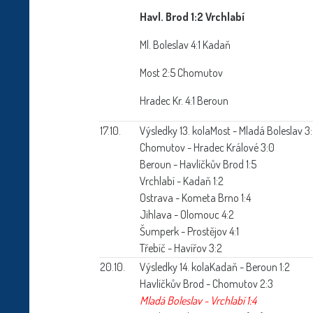
Havl. Brod 1:2 Vrchlabí
Ml. Boleslav 4:1 Kadaň
Most 2:5 Chomutov
Hradec Kr. 4:1 Beroun
17.10.
Výsledky 13. kola
Most - Mladá Boleslav 3
Chomutov - Hradec Králové 3:0
Beroun - Havlíčkův Brod 1:5
Vrchlabí - Kadaň 1:2
Ostrava - Kometa Brno 1:4
Jihlava - Olomouc 4:2
Šumperk - Prostějov 4:1
Třebíč - Havířov 3:2
20.10.
Výsledky 14. kola
Kadaň - Beroun 1:2
Havlíčkův Brod - Chomutov 2:3
Mladá Boleslav - Vrchlabí 1:4