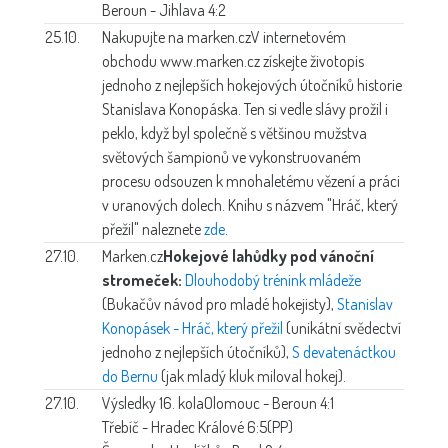
Beroun - Jihlava 4:2
25.10.
Nakupujte na marken.cz
V internetovém
obchodu www.marken.cz získejte životopis
jednoho z nejlepších hokejových útočníků historie
Stanislava Konopáska. Ten si vedle slávy prožil i
peklo, když byl společně s většinou mužstva
světových šampionů ve vykonstruovaném
procesu odsouzen k mnohaletému vězení a práci
v uranových dolech. Knihu s názvem "Hráč, který
přežil" naleznete
zde
.
27.10.
Marken.cz
Hokejové lahůdky pod vánoční
stromeček:
Dlouhodobý trénink mládeže
(Bukačův návod pro mladé hokejisty),
Stanislav
Konopásek - Hráč, který přežil
(unikátní svědectví
jednoho z nejlepších útočníků),
S devatenáctkou
do Bernu
(jak mladý kluk miloval hokej).
27.10.
Výsledky 16. kola
Olomouc - Beroun 4:1
Třebíč - Hradec Králové 6:5(PP)