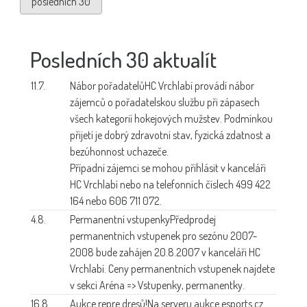
posledních 30
Posledních 30 aktualít
11.7.
Nábor pořadatelů
HC Vrchlabí provádí nábor
zájemců o pořadatelskou službu při zápasech
všech kategorií hokejových mužstev. Podmínkou
přijetí je dobrý zdravotní stav, fyzická zdatnost a
bezúhonnost uchazeče.
Případní zájemci se mohou přihlásit v kanceláři
HC Vrchlabí nebo na telefonních číslech 499 422
164 nebo 606 711 072.
4.8.
Permanentní vstupenky
Předprodej
permanentních vstupenek pro sezónu 2007-
2008 bude zahájen 20.8.2007 v kanceláři HC
Vrchlabí. Ceny permanentních vstupenek najdete
v sekci Aréna => Vstupenky, permanentky.
16.8.
Aukce repre dresů!
Na serveru aukce.esports.cz