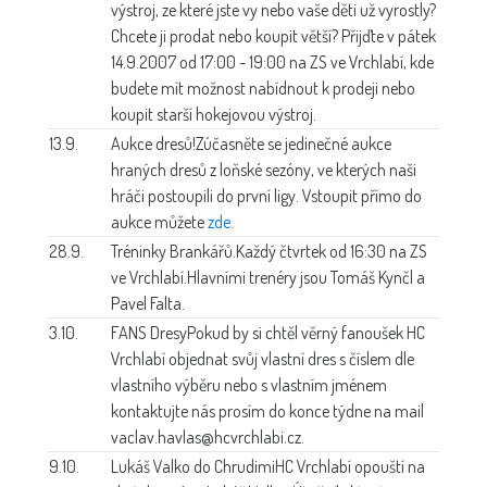
výstroj, ze které jste vy nebo vaše děti už vyrostly?
Chcete ji prodat nebo koupit větší? Přijďte v pátek
14.9.2007 od 17:00 - 19:00 na ZS ve Vrchlabí, kde
budete mít možnost nabídnout k prodeji nebo
koupit starší hokejovou výstroj.
13.9.
Aukce dresů!
Zúčasněte se jedinečné aukce
hraných dresů z loňské sezóny, ve kterých naši
hráči postoupili do první ligy. Vstoupit přímo do
aukce můžete
zde
.
28.9.
Tréninky Brankářů.
Každý čtvrtek od 16:30 na ZS
ve Vrchlabí.Hlavními trenéry jsou Tomáš Kynčl a
Pavel Falta.
3.10.
FANS Dresy
Pokud by si chtěl věrný fanoušek HC
Vrchlabí objednat svůj vlastní dres s číslem dle
vlastního výběru nebo s vlastním jménem
kontaktujte nás prosím do konce týdne na mail
vaclav.havlas@hcvrchlabi.cz.
9.10.
Lukáš Valko do Chrudimi
HC Vrchlabí opouští na