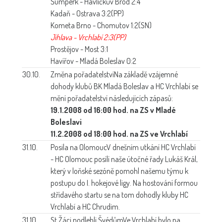
Šumperk - Havlíčkův Brod 2:4
Kadaň - Ostrava 3:2(PP)
Kometa Brno - Chomutov 1:2(SN)
Jihlava - Vrchlabí 2:3(PP)
Prostějov - Most 3:1
Havířov - Mladá Boleslav 0:2
30.10.
Změna pořadatelství
Na základě vzájemné
dohody klubů BK Mladá Boleslav a HC Vrchlabí se
mění pořadatelství následujících zápasů:
19.1.2008 od 16:00 hod. na ZS v Mladé
Boleslavi
11.2.2008 od 18:00 hod. na ZS ve Vrchlabí
31.10.
Posila na Olomouc
V dnešním utkání HC Vrchlabí
- HC Olomouc posílí naše útočné řady Lukáš Král,
který v loňské sezóně pomohl našemu týmu k
postupu do I. hokejové ligy. Na hostování formou
střídavého startu se na tom dohodly kluby HC
Vrchlabí a HC Chrudim.
31.10.
St.Žáci podlehli Švédům
Ve Vrchlabí bylo na