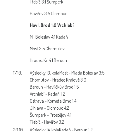
Třebíč 3:1 Šumperk
Havířov 3:5 Olomouc
Havl. Brod 1:2 Vrchlabí
Ml. Boleslav 4:1 Kadaň
Most 2:5 Chomutov
Hradec Kr. 4:1 Beroun
17.10.
Výsledky 13. kola
Most - Mladá Boleslav 3:5
Chomutov - Hradec Králové 3:0
Beroun - Havlíčkův Brod 1:5
Vrchlabí - Kadaň 1:2
Ostrava - Kometa Brno 1:4
Jihlava - Olomouc 4:2
Šumperk - Prostějov 4:1
Třebíč - Havířov 3:2
20.10.
Výsledky 14. kola
Kadaň - Beroun 1:2