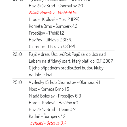
Havlíčkův Brod - Chomutov 2:3
Mladá Boleslav - Vrchlabí 1:4
Hradec Králové - Most 2:1(PP)
Kometa Brno - Šumperk 4:2
Prostějov - Třebíč 1:2
Havířov - Jihlava 2:3(SN)
Olomouc - Ostrava 4:3(PP)
22.10.
Pajič v dresu Úst. Lvů
Rok Pajič šel do Ústí nad
Labem na střídavý start, který platí do 19.11.2007.
O jeho případném prodloužení budou kluby
nadále jednat.
25.10.
Výsledky 15. kola
Chomutov - Olomouc 4:1
Most - Kometa Brno 1:5
Mladá Boleslav - Prostějov 6:0
Hradec Králové - Havířov 4:0
Havlíčkův Brod - Třebíč 0:7
Kadaň - Šumperk 4:2
Vrchlabí - Ostrava 0:4