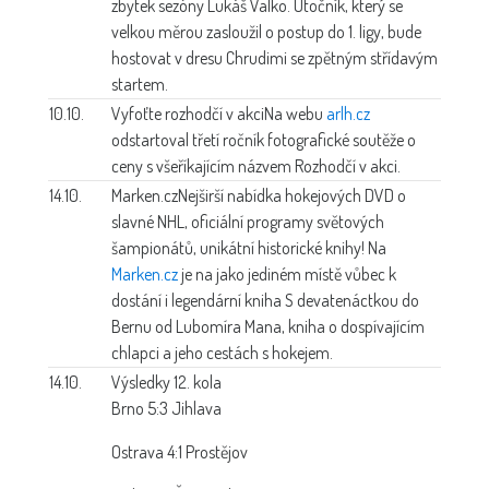
zbytek sezóny Lukáš Valko. Útočník, který se
velkou měrou zasloužil o postup do 1. ligy, bude
hostovat v dresu Chrudimi se zpětným střídavým
startem.
10.10.
Vyfoťte rozhodčí v akci
Na webu
arlh.cz
odstartoval třetí ročník fotografické soutěže o
ceny s všeříkajícím názvem Rozhodčí v akci.
14.10.
Marken.cz
Nejširší nabídka hokejových DVD o
slavné NHL, oficiální programy světových
šampionátů, unikátní historické knihy! Na
Marken.cz
je na jako jediném místě vůbec k
dostání i legendární kniha S devatenáctkou do
Bernu od Lubomíra Mana, kniha o dospívajícím
chlapci a jeho cestách s hokejem.
14.10.
Výsledky 12. kola
Brno 5:3 Jihlava
Ostrava 4:1 Prostějov