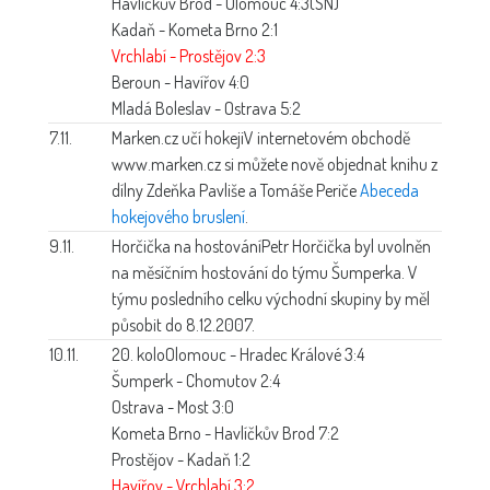
Havlíčkův Brod - Olomouc 4:3(SN)
Kadaň - Kometa Brno 2:1
Vrchlabí - Prostějov 2:3
Beroun - Havířov 4:0
Mladá Boleslav - Ostrava 5:2
7.11.
Marken.cz učí hokeji
V internetovém obchodě
www.marken.cz si můžete nově objednat knihu z
dílny Zdeňka Pavliše a Tomáše Periče
Abeceda
hokejového bruslení
.
9.11.
Horčička na hostování
Petr Horčička byl uvolněn
na měsíčním hostování do týmu Šumperka. V
týmu posledního celku východní skupiny by měl
působit do 8.12.2007.
10.11.
20. kolo
Olomouc - Hradec Králové 3:4
Šumperk - Chomutov 2:4
Ostrava - Most 3:0
Kometa Brno - Havlíčkův Brod 7:2
Prostějov - Kadaň 1:2
Havířov - Vrchlabí 3:2