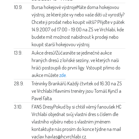
10.9.
Bursa hokejové výstroje
Máte doma hokejovou
výstroj, ze které jste vy nebo vaše děti už vyrostly?
Chcete ji prodat nebo koupit větší? Přijďte v pátek
14.9.2007 od 17:00 - 19:00 na ZS ve Vrchlabí, kde
budete mít možnost nabídnout k prodeji nebo
koupit starší hokejovou výstroj.
13.9.
Aukce dresů!
Zúčasněte se jedinečné aukce
hraných dresů z loňské sezóny, ve kterých naši
hráči postoupili do první ligy. Vstoupit přímo do
aukce můžete
zde
.
28.9.
Tréninky Brankářů.
Každý čtvrtek od 16:30 na ZS
ve Vrchlabí.Hlavními trenéry jsou Tomáš Kynčl a
Pavel Falta.
3.10.
FANS Dresy
Pokud by si chtěl věrný fanoušek HC
Vrchlabí objednat svůj vlastní dres s číslem dle
vlastního výběru nebo s vlastním jménem
kontaktujte nás prosím do konce týdne na mail
vaclav.havlas@hcvrchlabi.cz.