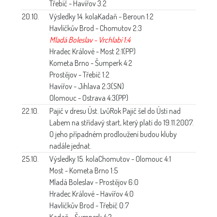
Třebíč - Havířov 3:2
20.10.
Výsledky 14. kola
Kadaň - Beroun 1:2
Havlíčkův Brod - Chomutov 2:3
Mladá Boleslav - Vrchlabí 1:4
Hradec Králové - Most 2:1(PP)
Kometa Brno - Šumperk 4:2
Prostějov - Třebíč 1:2
Havířov - Jihlava 2:3(SN)
Olomouc - Ostrava 4:3(PP)
22.10.
Pajič v dresu Úst. Lvů
Rok Pajič šel do Ústí nad
Labem na střídavý start, který platí do 19.11.2007.
O jeho případném prodloužení budou kluby
nadále jednat.
25.10.
Výsledky 15. kola
Chomutov - Olomouc 4:1
Most - Kometa Brno 1:5
Mladá Boleslav - Prostějov 6:0
Hradec Králové - Havířov 4:0
Havlíčkův Brod - Třebíč 0:7
Kadaň - Šumperk 4:2