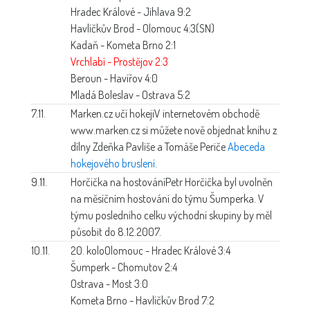
Hradec Králové - Jihlava 9:2
Havlíčkův Brod - Olomouc 4:3(SN)
Kadaň - Kometa Brno 2:1
Vrchlabí - Prostějov 2:3
Beroun - Havířov 4:0
Mladá Boleslav - Ostrava 5:2
7.11.
Marken.cz učí hokeji
V internetovém obchodě
www.marken.cz si můžete nově objednat knihu z
dílny Zdeňka Pavliše a Tomáše Periče
Abeceda
hokejového bruslení
.
9.11.
Horčička na hostování
Petr Horčička byl uvolněn
na měsíčním hostování do týmu Šumperka. V
týmu posledního celku východní skupiny by měl
působit do 8.12.2007.
10.11.
20. kolo
Olomouc - Hradec Králové 3:4
Šumperk - Chomutov 2:4
Ostrava - Most 3:0
Kometa Brno - Havlíčkův Brod 7:2