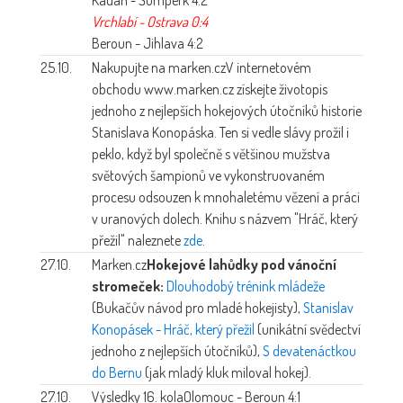
Vrchlabí - Ostrava 0:4
Beroun - Jihlava 4:2
25.10.
Nakupujte na marken.cz
V internetovém
obchodu www.marken.cz získejte životopis
jednoho z nejlepších hokejových útočníků historie
Stanislava Konopáska. Ten si vedle slávy prožil i
peklo, když byl společně s většinou mužstva
světových šampionů ve vykonstruovaném
procesu odsouzen k mnohaletému vězení a práci
v uranových dolech. Knihu s názvem "Hráč, který
přežil" naleznete
zde
.
27.10.
Marken.cz
Hokejové lahůdky pod vánoční
stromeček:
Dlouhodobý trénink mládeže
(Bukačův návod pro mladé hokejisty),
Stanislav
Konopásek - Hráč, který přežil
(unikátní svědectví
jednoho z nejlepších útočníků),
S devatenáctkou
do Bernu
(jak mladý kluk miloval hokej).
27.10.
Výsledky 16. kola
Olomouc - Beroun 4:1