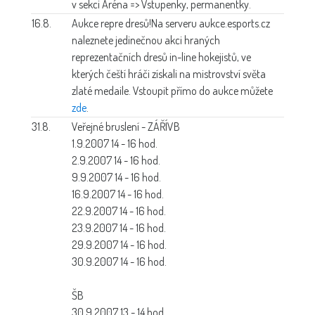
v sekci Aréna => Vstupenky, permanentky.
16.8.
Aukce repre dresů!
Na serveru aukce.esports.cz
naleznete jedinečnou akci hraných
reprezentačních dresů in-line hokejistů, ve
kterých čeští hráči získali na mistrovství světa
zlaté medaile. Vstoupit přímo do aukce můžete
zde
.
31.8.
Veřejné bruslení - ZÁŘÍ
VB
1.9.2007 14 - 16 hod.
2.9.2007 14 - 16 hod.
9.9.2007 14 - 16 hod.
16.9.2007 14 - 16 hod.
22.9.2007 14 - 16 hod.
23.9.2007 14 - 16 hod.
29.9.2007 14 - 16 hod.
30.9.2007 14 - 16 hod.
ŠB
30.9.2007 13 - 14 hod.