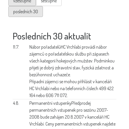
vzestupně
sestupně
posledních 30
Posledních 30 aktualít
11.7.
Nábor pořadatelů
HC Vrchlabí provádí nábor
zájemců o pořadatelskou službu při zápasech
všech kategorií hokejových mužstev. Podmínkou
přijetí je dobrý zdravotní stav, fyzická zdatnost a
bezúhonnost uchazeče.
Případní zájemci se mohou přihlásit v kanceláři
HC Vrchlabí nebo na telefonních číslech 499 422
164 nebo 606 711 072.
4.8.
Permanentní vstupenky
Předprodej
permanentních vstupenek pro sezónu 2007-
2008 bude zahájen 20.8.2007 v kanceláři HC
Vrchlabí. Ceny permanentních vstupenek najdete