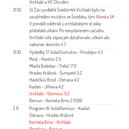
Vrchlabí a HC Chrudim.
31.10.
St.Žáci podlehli Švédům
Ve Vrchlabí bylo na
soustředění mužstvo ze Švédska, tým
Alvesta SK
.
V pondělí odehráli s vrchlabskýmí st.žáky
přátelské utkání. Po nevydařeném začátku
Vrchlabí celý zápas jen dotahovalo, utkání ale
nakonec skončilo
4:7
.
31.10.
Výsledky 17. kola
Chomutov - Prostějov 4:3
Most - Havířov 2:5
Mladá Boleslav - Třebíč 7:0
Hradec Králové - Šumperk 5:2
Havlíčkův Brod - Ostrava 4:2
Kadaň - Jihlava 4:2
Vrchlabí - Olomouc 5:2
Beroun - Kometa Brno 2:1(SN)
2.11.
Program 18. kola
Olomouc - Kadaň
Ostrava - Hradec Králové
Kometa Brno - Vrchlabí
Prostějov - Beroun