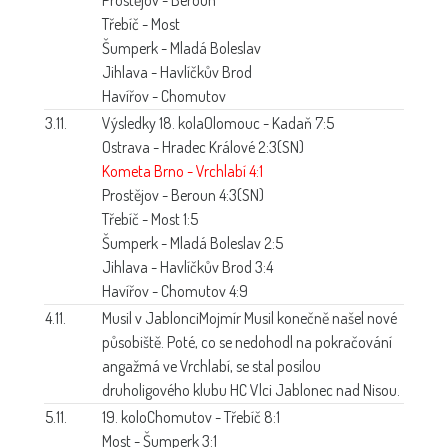
Třebíč - Most
Šumperk - Mladá Boleslav
Jihlava - Havlíčkův Brod
Havířov - Chomutov
3.11.
Výsledky 18. kola
Olomouc - Kadaň 7:5
Ostrava - Hradec Králové 2:3(SN)
Kometa Brno - Vrchlabí 4:1
Prostějov - Beroun 4:3(SN)
Třebíč - Most 1:5
Šumperk - Mladá Boleslav 2:5
Jihlava - Havlíčkův Brod 3:4
Havířov - Chomutov 4:9
4.11.
Musil v Jablonci
Mojmír Musil konečně našel nové
působiště. Poté, co se nedohodl na pokračování
angažmá ve Vrchlabí, se stal posilou
druholigového klubu HC Vlci Jablonec nad Nisou.
5.11.
19. kolo
Chomutov - Třebíč 8:1
Most - Šumperk 3:1