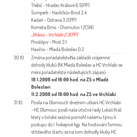
Třebíč - Hradec Králové 6:5(PP)
Šumperk - Havlíčkův Brod 2:4
Kadaň - Ostrava 3:2(PP)
Kometa Brno - Chomutov 1:2(SN)
Jihlava - Vrchlabí 2:3(PP)
Prostějov - Most 3:1
Havířov - Mladá Boleslav 0:2
30.10.
Změna pořadatelství
Na základě vzájemné
dohody klubů BK Mladá Boleslav a HC Vrchlabí se
mění pořadatelství následujících zápasů:
19.1.2008 od 16:00 hod. na ZS v Mladé
Boleslavi
11.2.2008 od 18:00 hod. na ZS ve Vrchlabí
31.10.
Posila na Olomouc
V dnešním utkání HC Vrchlabí
- HC Olomouc posílí naše útočné řady Lukáš Král,
který v loňské sezóně pomohl našemu týmu k
postupu do I. hokejové ligy. Na hostování formou
střídavého startu se na tom dohodly kluby HC