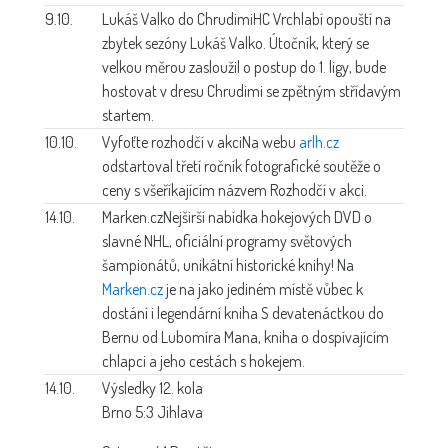
9.10.
Lukáš Valko do Chrudimi
HC Vrchlabí opouští na
zbytek sezóny Lukáš Valko. Útočník, který se
velkou měrou zasloužil o postup do 1. ligy, bude
hostovat v dresu Chrudimi se zpětným střídavým
startem.
10.10.
Vyfoťte rozhodčí v akci
Na webu
arlh.cz
odstartoval třetí ročník fotografické soutěže o
ceny s všeříkajícím názvem Rozhodčí v akci.
14.10.
Marken.cz
Nejširší nabídka hokejových DVD o
slavné NHL, oficiální programy světových
šampionátů, unikátní historické knihy! Na
Marken.cz
je na jako jediném místě vůbec k
dostání i legendární kniha S devatenáctkou do
Bernu od Lubomíra Mana, kniha o dospívajícím
chlapci a jeho cestách s hokejem.
14.10.
Výsledky 12. kola
Brno 5:3 Jihlava