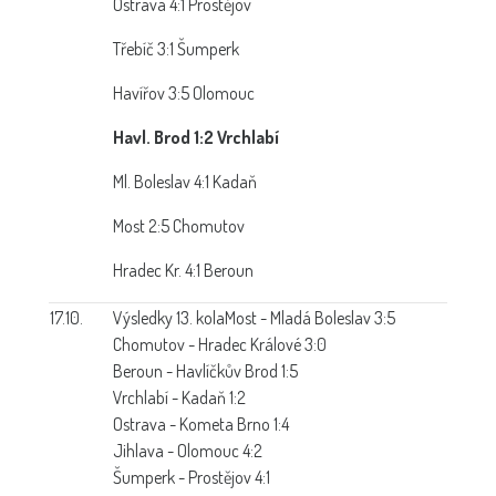
Ostrava 4:1 Prostějov
Třebíč 3:1 Šumperk
Havířov 3:5 Olomouc
Havl. Brod 1:2 Vrchlabí
Ml. Boleslav 4:1 Kadaň
Most 2:5 Chomutov
Hradec Kr. 4:1 Beroun
17.10.
Výsledky 13. kola
Most - Mladá Boleslav 3:5
Chomutov - Hradec Králové 3:0
Beroun - Havlíčkův Brod 1:5
Vrchlabí - Kadaň 1:2
Ostrava - Kometa Brno 1:4
Jihlava - Olomouc 4:2
Šumperk - Prostějov 4:1