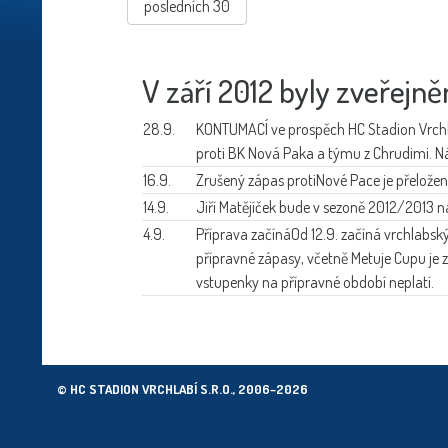
posledních 30
V září 2012 byly zveřejně
28.9.
KONTUMACÍ ve prospěch
HC Stadion Vrch
proti BK Nová Paka a týmu z Chrudimi. Ná
16.9.
Zrušený zápas proti
Nové Pace je přeložen
14.9.
Jiří Matějíček bude
v sezoně 2012/2013 na
4.9.
Příprava začíná
Od 12.9. začíná vrchlabs
přípravné zápasy, včetně Metuje Cupu je 
vstupenky na přípravné období neplatí.
© HC STADION VRCHLABÍ S.R.O., 2006–2026