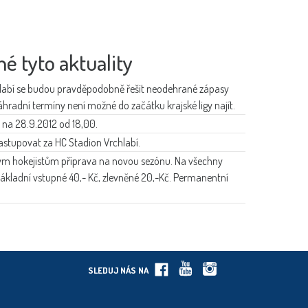
né tyto aktuality
labí se budou pravděpodobně řešit neodehrané zápasy
hradní termíny není možné do začátku krajské ligy najít.
 na 28.9.2012 od 18,00.
stupovat za HC Stadion Vrchlabí.
kým hokejistům příprava na novou sezónu. Na všechny
základní vstupné 40,- Kč, zlevněné 20,-Kč. Permanentní
SLEDUJ NÁS NA