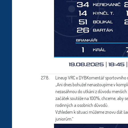
27.8.
Lineup VRC x DYB
Komentář sportovního
„Ani dnes bohužel nenastoupíme v komplet
nezasáhnou do utkání z důvodu menších zr
začátek soutěže na 100%, chceme, aby se 
rodinných a osobních důvodů.
Vzhledem k situaci můžeme znovu dát šan
juniorům.“