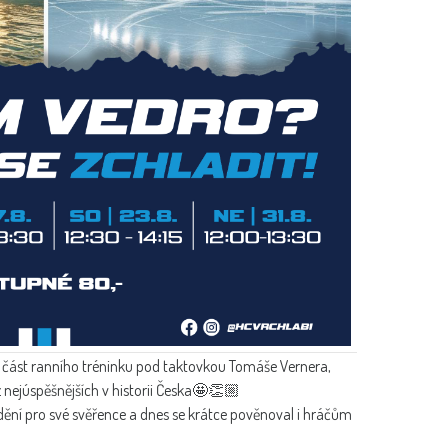
i část ranního tréninku pod taktovkou Tomáše Vernera,
z nejúspěšnějších v historii Česka🤩👏🏼
ění pro své svěřence a dnes se krátce pověnoval i hráčům