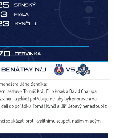
 manažera Jána Bendíka:
ní sestavě. Tomáš Král, Filip Krsek a David Chalupa
anění a jelikož potřebujeme, aby byli připravení na
dali do pořádku. Tomáš Kynčl a Jiří Jebavý nenastoupí z
ci se ukázat, proti kvalitnímu soupeři, našim mladým