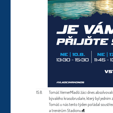
15.8.
Tomáš Verner
Mladší žáci dnes absolvoval
bývalého krasobruslaře, který byl jedním 
Tomáš u nás tento týden pořádal soustřed
a trenérům Stadionu⛸