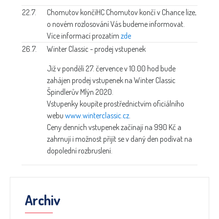
22.7.
Chomutov končí
HC Chomutov končí v Chance lize,
o novém rozlosování Vás budeme informovat.
Více informací prozatím
zde
26.7.
Winter Classic - prodej vstupenek
Již v pondělí 27. července v 10.00 hod bude
zahájen prodej vstupenek na Winter Classic
Špindlerův Mlýn 2020.
Vstupenky koupíte prostřednictvím oficiálního
webu
www.winterclassic.cz
.
Ceny denních vstupenek začínají na 990 Kč a
zahrnují i možnost přijít se v daný den podívat na
dopolední rozbruslení.
Archiv