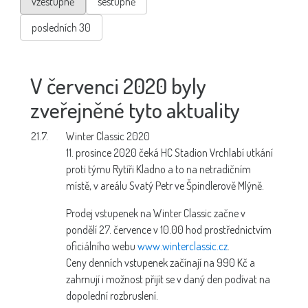
vzestupně
sestupně
posledních 30
V červenci 2020 byly
zveřejněné tyto aktuality
21.7.
Winter Classic 2020
11. prosince 2020 čeká HC Stadion Vrchlabí utkání
proti týmu Rytíři Kladno a to na netradičním
místě, v areálu Svatý Petr ve Špindlerově Mlýně.
Prodej vstupenek na Winter Classic začne v
pondělí 27. července v 10.00 hod prostřednictvím
oficiálního webu
www.winterclassic.cz
.
Ceny denních vstupenek začínají na 990 Kč a
zahrnují i možnost přijít se v daný den podívat na
dopolední rozbruslení.