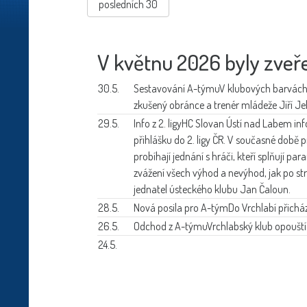
posledních 30
V květnu 2026 byly zveře
30.5.
Sestavování A-týmu
V klubových barvách 
zkušený obránce a trenér mládeže Jiří Je
29.5.
Info z 2. ligy
HC Slovan Ústí nad Labem in
přihlášku do 2. ligy ČR. V současné době 
probíhají jednání s hráči, kteří splňují par
zvážení všech výhod a nevýhod, jak po st
jednatel ústeckého klubu Jan Čaloun.
28.5.
Nová posila pro A-tým
Do Vrchlabí přichá
26.5.
Odchod z A-týmu
Vrchlabský klub opouští
24.5.