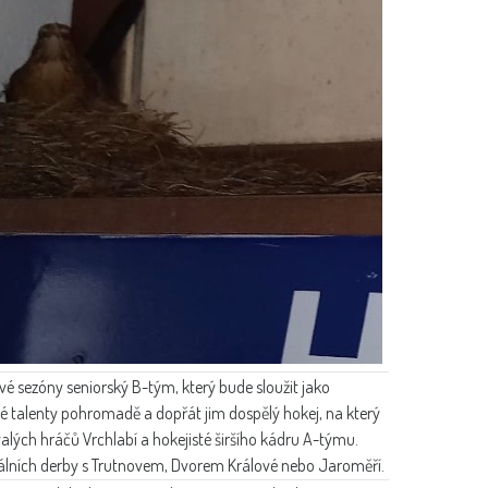
ové sezóny seniorský B-tým, který bude sloužit jako
dé talenty pohromadě a dopřát jim dospělý hokej, na který
valých hráčů Vrchlabí a hokejisté širšího kádru A-týmu.
nálních derby s Trutnovem, Dvorem Králové nebo Jaroměří.