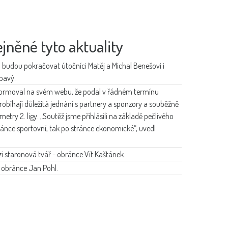
jněné tyto aktuality
budou pokračovat útočníci Matěj a Michal Benešovi i
bavý.
formoval na svém webu, že podal v řádném termínu
probíhají důležitá jednání s partnery a sponzory a souběžně
ametry 2. ligy. „Soutěž jsme přihlásili na základě pečlivého
ránce sportovní, tak po stránce ekonomické“, uvedl
zí staronová tvář - obránce Vít Kaštánek.
 obránce Jan Pohl.