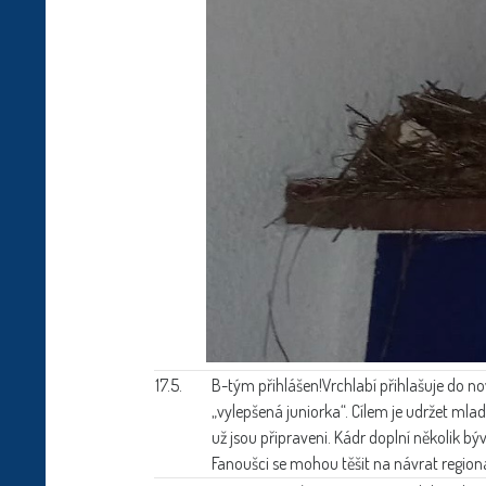
17.5.
B-tým přihlášen!
Vrchlabí přihlašuje do n
„vylepšená juniorka“. Cílem je udržet mla
už jsou připraveni. Kádr doplní několik bý
Fanoušci se mohou těšit na návrat regio