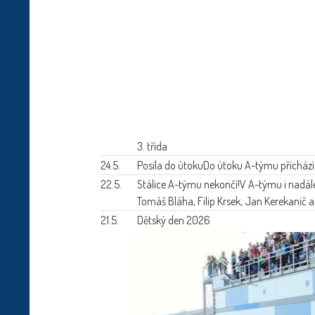
3. třída
24.5.
Posila do útoku
Do útoku A-týmu přichází 
22.5.
Stálice A-týmu nekončí!
V A-týmu i nadále
Tomáš Bláha, Filip Krsek, Jan Kerekanič a
21.5.
Dětský den 2026