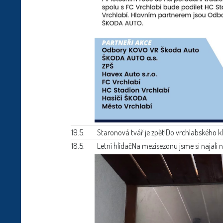
19.5.
Staronová tvář je zpět!
Do vrchlabského kl
18.5.
Letní hlídač
Na mezisezonu jsme si najali