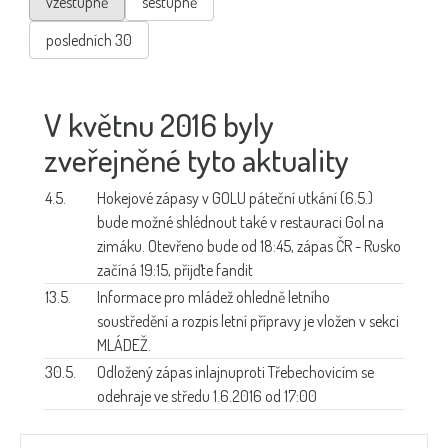
vzestupně
sestupně
posledních 30
V květnu 2016 byly
zveřejněné tyto aktuality
4.5.
Hokejové zápasy v GOLU
páteční utkání (6.5.)
bude možné shlédnout také v restauraci Gol na
zimáku. Otevřeno bude od 18:45, zápas ČR - Rusko
začíná 19:15, přijďte fandit
13.5.
Informace pro mládež
ohledně letního
soustředění a rozpis letní přípravy je vložen v sekci
MLÁDEŽ.
30.5.
Odložený zápas inlajnu
proti Třebechovicím se
odehraje ve středu 1.6.2016 od 17:00