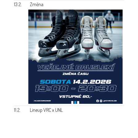
13.2.
Změna
11.2.
Lineup VRC x UNL