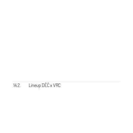
14.2.
Lineup DĚČ x VRC