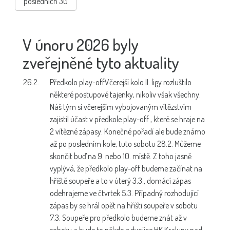
posledních 30
V únoru 2026 byly
zveřejněné tyto aktuality
26.2.
Předkolo play-off
Včerejší kolo II. ligy rozluštilo
některé postupové tajenky, nikoliv však všechny.
Náš tým si včerejším vybojovaným vítězstvím
zajistil účast v předkole play-off , které se hraje na
2 vítězné zápasy. Konečné pořadí ale bude známo
až po posledním kole, tuto sobotu 28.2. Můžeme
skončit buď na 9. nebo 10. místě. Z toho jasně
vyplývá, že předkolo play-off budeme začínat na
hřiště soupeře a to v úterý 3.3., domácí zápas
odehrajeme ve čtvrtek 5.3. Případný rozhodující
zápas by se hrál opět na hřišti soupeře v sobotu
7.3. Soupeře pro předkolo budeme znát až v
sobotu a bude to někdo z dvojice HK Kralupy nad