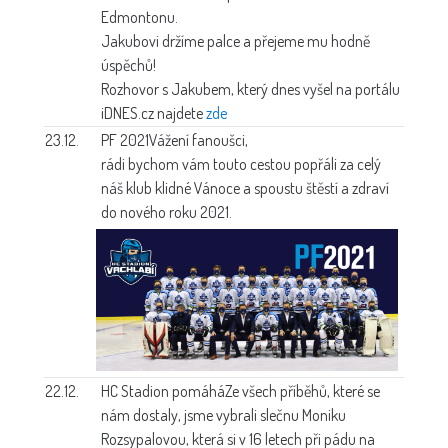
Edmontonu.
Jakubovi držíme palce a přejeme mu hodně
úspěchů!
Rozhovor s Jakubem, který dnes vyšel na portálu
iDNES.cz najdete
zde
23.12.
PF 2021
Vážení fanoušci,
rádi bychom vám touto cestou popřáli za celý
náš klub klidné Vánoce a spoustu štěstí a zdraví
do nového roku 2021.
22.12.
HC Stadion pomáhá
Ze všech příběhů, které se
nám dostaly, jsme vybrali slečnu Moniku
Rozsypalovou, která si v 16 letech při pádu na