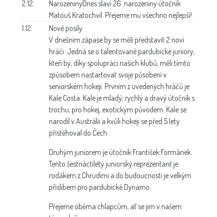
2.12.
Narozeniny
Dnes slaví 26. narozeniny útočník
Matouš Kratochvil. Přejeme mu všechno nejlepší!
1.12.
Nové posily
V dnešním zápase by se měli představit 2 noví
hráči. Jedná se o talentované pardubické juniory,
kteří by, díky spolupráci našich klubů, měli tímto
způsobem nastartovat svoje působení v
seniorském hokeji. Prvním z uvedených hráčů je
Kale Costa. Kale je mladý, rychlý a dravý útočník s
trochu, pro hokej, exotickým původem. Kale se
narodil v Austrálii a kvůli hokeji se před 5 lety
přistěhoval do Čech.
Druhým juniorem je útočník František Formánek.
Tento šestnáctiletý juniorský reprezentant je
rodákem z Chrudimi a do budoucnosti je velkým
příslibem pro pardubické Dynamo.
Přejeme oběma chlapcům, ať se jim v našem