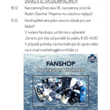
DIVÁKŮ A VE SPECIÁLNÍM REŽIMU !!!
18.12.
Narozeniny
Dnes slaví 18. narozeniny útočník
Radim Šlaicher. Přejeme mu všechno nejlepší!
15.12.
Fanshop
Nemáte ještě vánoční dárek pro své
blízké?
V našem Fanshopu určitě něco vyberete!
Jsme tu pro Vás od pondělí do pátku 8:00-14:00.
V případě potřeby nás kontaktujte do zpráv nebo
na e-mail marketing@hcvrchlabi.cz