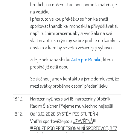
bruslích, na našem stadionu, poranila páteř a je
na vozíčku.
I přes tuto velkou překážku se Monika snaží
sportovat (handbike, monoski) a přivydělávat si,
např. ručními pracemi, aby si vydělala na své
vlastní auto, kterým by se bez problému kamkoliv
dostala a kam by se vešlo veškeré její vybavení.
Zde je odkaz na sbírku
Auto pro Moniku
, která
probíhá již delší dobu.
Se slečnou jsme v kontaktu a jsme domluvení, že
mezi svátky proběhne osobní předání šeku.
18.12.
Narozeniny
Dnes slaví 18. narozeniny útočník
Radim Šlaicher. Přejeme mu všechno nejlepší!
18.12.
Od 18.12.2020 SYSTÉM PES STUPEŇ 4
Vnitřní sportoviště jsou
UZAVŘENÁ
!!!
!!! POUZE PRO PROFESIONÁLNÍ SPORTOVCE, BEZ