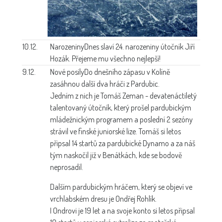
10.12.
Narozeniny
Dnes slaví 24. narozeniny útočník Jiří
Hozák. Přejeme mu všechno nejlepší!
9.12.
Nové posily
Do dnešního zápasu v Kolíně
zasáhnou další dva hráči z Pardubic.
Jedním z nich je Tomáš Zeman - devatenáctiletý
talentovaný útočník, který prošel pardubickým
mládežnickým programem a poslední 2 sezóny
strávil ve finské juniorské lize. Tomáš si letos
připsal 14 startů za pardubické Dynamo a za náš
tým naskočil již v Benátkách, kde se bodově
neprosadil.
Dalším pardubickým hráčem, který se objeví ve
vrchlabském dresu je Ondřej Rohlík.
I Ondrovi je 19 let a na svoje konto si letos připsal