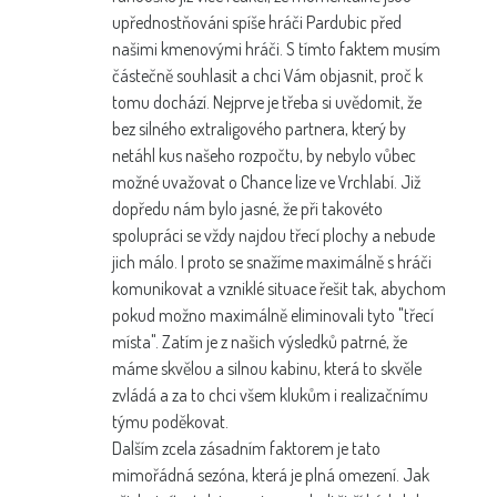
upřednostňováni spíše hráči Pardubic před
našimi kmenovými hráči. S tímto faktem musím
částečně souhlasit a chci Vám objasnit, proč k
tomu dochází. Nejprve je třeba si uvědomit, že
bez silného extraligového partnera, který by
netáhl kus našeho rozpočtu, by nebylo vůbec
možné uvažovat o Chance lize ve Vrchlabí. Již
dopředu nám bylo jasné, že při takovéto
spolupráci se vždy najdou třecí plochy a nebude
jich málo. I proto se snažíme maximálně s hráči
komunikovat a vzniklé situace řešit tak, abychom
pokud možno maximálně eliminovali tyto "třecí
místa". Zatím je z našich výsledků patrné, že
máme skvělou a silnou kabinu, která to skvěle
zvládá a za to chci všem klukům i realizačnímu
týmu poděkovat.
Dalším zcela zásadním faktorem je tato
mimořádná sezóna, která je plná omezení. Jak