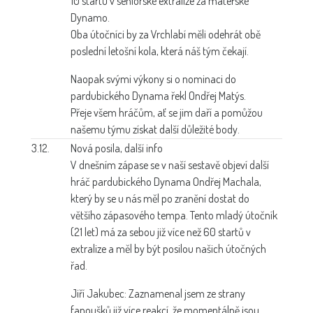
10 startů v seniorské extralize za mateřské
Dynamo.
Oba útočníci by za Vrchlabí měli odehrát obě
poslední letošní kola, která náš tým čekají.
Naopak svými výkony si o nominaci do
pardubického Dynama řekl Ondřej Matýs.
Přeje všem hráčům, ať se jim daří a pomůžou
našemu týmu získat další důležité body.
3.12.
Nová posila, další info
V dnešním zápase se v naší sestavě objeví další
hráč pardubického Dynama Ondřej Machala,
který by se u nás měl po zranění dostat do
většího zápasového tempa. Tento mladý útočník
(21 let) má za sebou již více než 60 startů v
extralize a měl by být posilou našich útočných
řad.
Jiří Jakubec: Zaznamenal jsem ze strany
fanoušků již více reakcí, že momentálně jsou