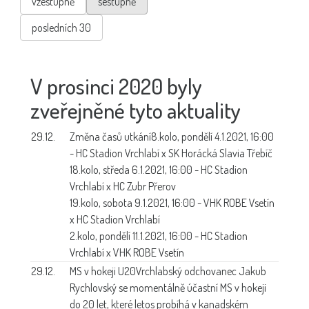
vzestupně
sestupně
posledních 30
V prosinci 2020 byly
zveřejněné tyto aktuality
29.12.
Změna časů utkání
8.kolo, pondělí 4.1.2021, 16:00
- HC Stadion Vrchlabí x SK Horácká Slavia Třebíč
18.kolo, středa 6.1.2021, 16:00 - HC Stadion
Vrchlabí x HC Zubr Přerov
19.kolo, sobota 9.1.2021, 16:00 - VHK ROBE Vsetín
x HC Stadion Vrchlabí
2.kolo, pondělí 11.1.2021, 16:00 - HC Stadion
Vrchlabí x VHK ROBE Vsetín
29.12.
MS v hokeji U20
Vrchlabský odchovanec Jakub
Rychlovský se momentálně účastní MS v hokeji
do 20 let, které letos probíhá v kanadském