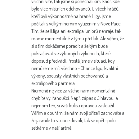
všichni víte, tak jsme si ponechali širší kádr, kde
bylo více místních odchovanců. U všech hráčů,
kteří byli výkonnostně na hraně 1.ligy, jsme
počítali s velkým herním vytížením v Nové Pace.
Tím, že se II.liga ani extraliga juniorů nehraje, tak
máme momentálně v týmu přetlak. Ale věřím, že
si s tím dokážeme poradit a že tým bude
pokračovat ve výborných výkonech, které
doposud předvádí. Prostě jsme v situaci, kdy
nemůžeme mít všechno - Chance ligu, kvalitní
výkony, spousty vlastních odchovanců a
extraligového partnera.
Nicméně nejvíce za všeho nám momentálně
chybíte vy, fanoušci. Např. zápas s Jihlavou, a
nejenom ten, si vaši kulisu opravdu zasloužil.
Věřím a doufám, že nám svoji přízeň zachováte a
že jakmile to situace dovolí, tak se opět spolu
setkáme v naší aréně.