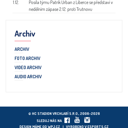
1.12.
Posila týmu
Patrik Urban z Liberce se představí v
nedělním zápase 2.12. proti Trutnovu
Archiv
ARCHIV
FOTO ARCHIV
VIDEO ARCHIV
AUDIO ARCHIV
© HC STADION VRCHLABÍ S.R.O., 2006–2026
SLEDUJ NÁS NA
DESIGN MÁME OD
WPJ.CZ
| VYROBENO V
ESPORTS.CZ