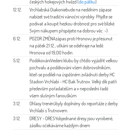
českých hokejových hvězd (
do pátku
).
12.12.
Vrchlabská Diakonie
bude na nedělním zápase
nabízet své tradiční vánoční výrobky. Přijďte se
podívat a koupit hezkou drobnost pro své blízké.
Svým nákupem přispějete na dobrou věc :-)
6.12.
POZOR ZMĚNA
zápas proti Hronovu je přesunut
na pátek 21.12., utkání se odehraje na ledě
Hronova od 19,00 hodin.
5.12.
Poděkování
Vedení klubu by chtělo vyjádřit velkou
pochvalu a poděkování všem dobrovolníkům,
kteří se podíleli na úspěšném zvládnutí derby HC
Stadion Vrchlabí - HC Bak Trutnov. Velký dík patří
především pořadatelům a v neposlední řadě
všem slušným fanouškům
3.12.
Ohlasy trenérů
byly doplněny do reportáže z derby
Vrchlabí s Trutnovem.
3.12.
DRESY - DRESY
objednané dresy jsou vyrobené,
zásilku očekáváme každým dnem