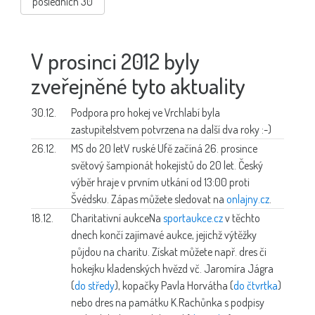
posledních 30
V prosinci 2012 byly
zveřejněné tyto aktuality
30.12.
Podpora pro hokej
ve Vrchlabí byla
zastupitelstvem potvrzena na další dva roky :-)
26.12.
MS do 20 let
V ruské Ufě začíná 26. prosince
světový šampionát hokejistů do 20 let. Český
výběr hraje v prvním utkání od 13:00 proti
Švédsku. Zápas můžete sledovat na
onlajny.cz
.
18.12.
Charitativní aukce
Na
sportaukce.cz
v těchto
dnech končí zajímavé aukce, jejichž výtěžky
půjdou na charitu. Získat můžete např. dres či
hokejku kladenských hvězd vč. Jaromíra Jágra
(
do středy
), kopačky Pavla Horvátha (
do čtvrtka
)
nebo dres na památku K.Rachůnka s podpisy