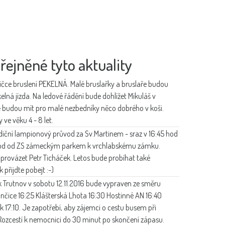
řejněné tyto aktuality
ličce bruslení PEKELNÁ. Malé bruslařky a bruslaře budou
elná jízda. Na ledové řádění bude dohlížet Mikuláš v
tě budou mít pro malé nezbedníky něco dobrého v koši.
ve věku 4 - 8 let.
Tradiční lampionový průvod za Sv.Martinem - sraz v 16:45 hod
dchod od ZS zámeckým parkem k vrchlabskému zámku.
rovázet Petr Ticháček. Letos bude probíhat také
přijdte pobejt :-)
 Trutnov v sobotu 12.11.2016 bude vypraven ze směru
unčice 16:25 Klášterská Lhota 16:30 Hostinné AN 16:40
 17:10. Je zapotřebí, aby zájemci o cestu busem při
- Rozcestí k nemocnici do 30 minut po skončení zápasu.