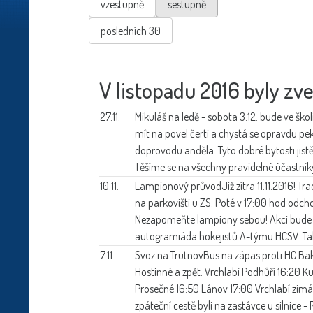
vzestupně
sestupně
posledních 30
V listopadu 2016 byly zve
27.11.
Mikuláš na ledě -
sobota 3.12. bude ve ško
mít na povel čerti a chystá se opravdu pek
doprovodu anděla. Tyto dobré bytosti jis
Těšíme se na všechny pravidelné účastníky 
10.11.
Lampionový průvod
Již zítra 11.11.2016! 
na parkovišti u ZS. Poté v 17:00 hod o
Nezapomeňte lampiony sebou! Akci bude p
autogramiáda hokejistů A-týmu HCSV. Tak 
7.11.
Svoz na Trutnov
Bus na zápas proti HC Bak
Hostinné a zpět. Vrchlabí Podhůří 16:20 K
Prosečné 16:50 Lánov 17:00 Vrchlabí zimák
zpáteční cestě byli na zastávce u silnice 