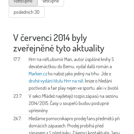
vzestupně
sestupně
posledních 30
V červenci 2014 byly
zveřejněné tyto aktuality
17.7.
Hrrr na ně!
Lubomír Man, autor úspěšné knihy S
devatenáctkou do Bernu, vydal další román a
Marken.cz
ho nabízí jako jediný na trhu. Jde o
druhé vydání titulu Hrrr na ně!
, knize o hledání
poctivosti a fair play nejen ve sportu, ale i v životě.
23.7.
V sekci Mládež najdete
již rozpis zápasů na sezónu
2014/2015. Časy u soupeřů budou postupně
upřesněny.
24.7.
Hledáme pomocníka
pro prodej fans předmětů při
domácích zápasech. Prodej probíhá před
zápasem + 1. přestávku. Zájemci kontaktujte Janu