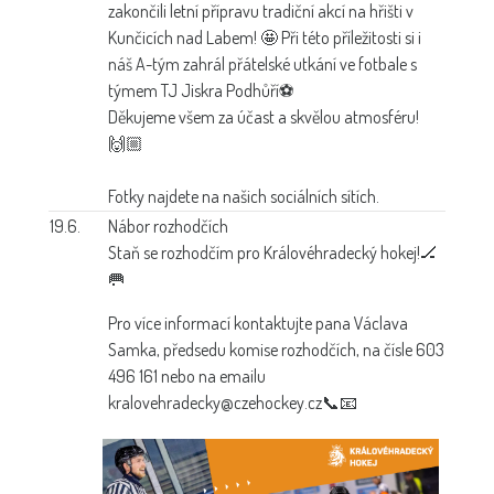
zakončili letní přípravu tradiční akcí na hřišti v
Kunčicích nad Labem! 🤩 Při této příležitosti si i
náš A-tým zahrál přátelské utkání ve fotbale s
týmem TJ Jiskra Podhůří⚽
Děkujeme všem za účast a skvělou atmosféru!
🙌🏼
Fotky najdete na našich sociálních sítích.
19.6.
Nábor rozhodčích
Staň se rozhodčím pro Královéhradecký hokej!🏒
🥅
Pro více informací kontaktujte pana Václava
Samka, předsedu komise rozhodčích, na čísle 603
496 161 nebo na emailu
kralovehradecky@czehockey.cz📞📧