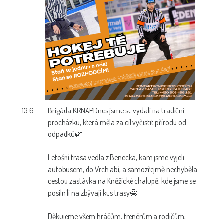
13.6.
Brigáda KRNAP
Dnes jsme se vydali na tradiční
procházku, která měla za cíl vyčistit přírodu od
odpadků🌿
Letošní trasa vedla z Benecka, kam jsme vyjeli
autobusem, do Vrchlabí, a samozřejmě nechyběla
cestou zastávka na Kněžické chalupě, kde jsme se
posilnili na zbývají kus trasy🤩
Děkujeme všem hráčům, trenérům a rodičům,