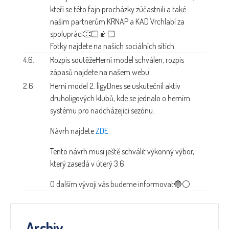
kteří se této fajn procházky zúčastnili a také
našim partnerům KRNAP a KAD Vrchlabí za
spolupráci👏🏻👍🏻
Fotky najdete na našich sociálních sítích.
4.6.
Rozpis soutěže
Herní model schválen, rozpis
zápasů najdete na našem webu.
2.6.
Herní model 2. ligy
Dnes se uskutečnil aktiv
druholigových klubů, kde se jednalo o herním
systému pro nadcházející sezónu.
Návrh najdete
ZDE
.
Tento návrh musí ještě schválit výkonný výbor,
který zasedá v úterý 3.6.
O dalším vývoji vás budeme informovat🔵⚪
Archiv