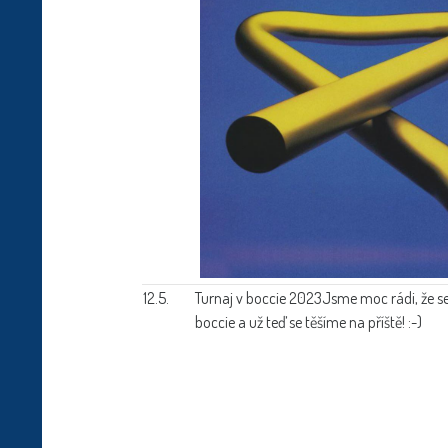
12.5.
Turnaj v boccie 2023
Jsme moc rádi, že se
boccie a už teď se těšíme na příště! :-)