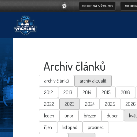
Archiv článků
archiv článků
archiv aktualit
2012
2013
2014
2015
2016
2022
2023
2024
2025
2026
leden
únor
březen
duben
kvě
říjen
listopad
prosinec