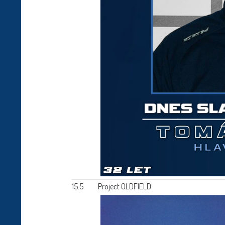
15.5.
Project OLDFIELD