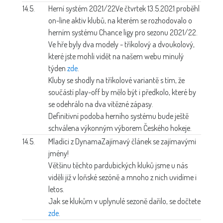
14.5.
Herní systém 2021/22
Ve čtvrtek 13.5.2021 proběhl
on-line aktiv klubů, na kterém se rozhodovalo o
herním systému Chance ligy pro sezonu 2021/22.
Ve hře byly dva modely - tříkolový a dvoukolový,
které jste mohli vidět na našem webu minulý
týden
zde
.
Kluby se shodly na tříkolové variantě s tím, že
součástí play-off by mělo být i předkolo, které by
se odehrálo na dva vítězné zápasy.
Definitivní podoba herního systému bude ještě
schválena výkonným výborem Českého hokeje.
14.5.
Mladíci z Dynama
Zajímavý článek se zajímavými
jmény!
Většinu těchto pardubických kluků jsme u nás
viděli již v loňské sezóně a mnoho z nich uvidíme i
letos.
Jak se klukům v uplynulé sezoně dařilo, se dočtete
zde
.