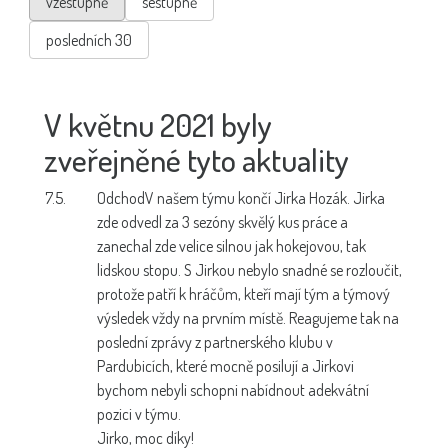
vzestupně
sestupně
posledních 30
V květnu 2021 byly
zveřejněné tyto aktuality
7.5.
Odchod
V našem týmu končí Jirka Hozák. Jirka
zde odvedl za 3 sezóny skvělý kus práce a
zanechal zde velice silnou jak hokejovou, tak
lidskou stopu. S Jirkou nebylo snadné se rozloučit,
protože patří k hráčům, kteří mají tým a týmový
výsledek vždy na prvním místě. Reagujeme tak na
poslední zprávy z partnerského klubu v
Pardubicích, které mocně posilují a Jirkovi
bychom nebyli schopni nabídnout adekvátní
pozici v týmu.
Jirko, moc díky!