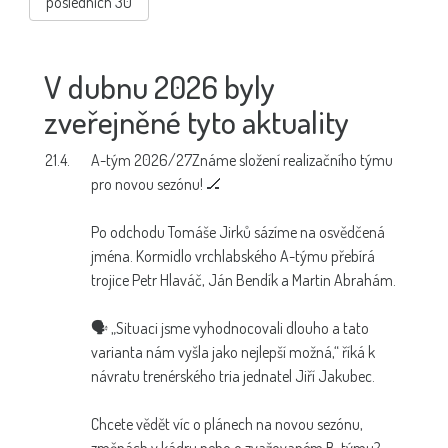
posledních 30
V dubnu 2026 byly
zveřejněné tyto aktuality
21.4.
A-tým 2026/27
Známe složení realizačního týmu
pro novou sezónu! 🏒
Po odchodu Tomáše Jirků sázíme na osvědčená
jména. Kormidlo vrchlabského A-týmu přebírá
trojice Petr Hlaváč, Ján Bendík a Martin Abrahám.
🗣 „Situaci jsme vyhodnocovali dlouho a tato
varianta nám vyšla jako nejlepší možná,“ říká k
návratu trenérského tria jednatel Jiří Jakubec.
Chcete vědět víc o plánech na novou sezónu,
změnách v kádru nebo o zvažovaném B-týmu?