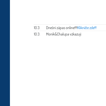
10.3.
Dnešní zápas online!!!!
Klikněte zde!!!
10.3.
Moník&Chalupa vzkazují: