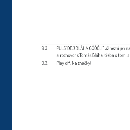
9.3.
PULS
"DEJ BLÁHA GÓÓÓL!" už nezní jen na 
si rozhovor s Tomáš Bláha, třeba o tom, s 
9.3.
Play off: Na značky!