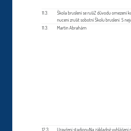
11.3.
Škola bruslení se ruší
Z důvodu omezení kon
nuceni zrušit sobotní Školu bruslení. S ne
11.3.
Martin Abrahám
12.3.
Uzavření stadionu
Na základně vyhlášení 