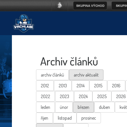
Archiv článků
archiv článků
archiv aktualit
2012
2013
2014
2015
2016
2022
2023
2024
2025
2026
leden
únor
březen
duben
kvě
říjen
listopad
prosinec