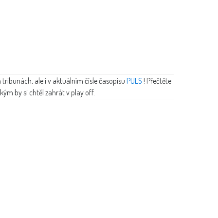
tribunách, ale i v aktuálním čísle časopisu
PULS
! Přečtěte
kým by si chtěl zahrát v play off.