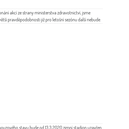
ání akcí ze strany ministerstva zdravotnictví, jsme
jvětší pravděpodobnosti již pro letošní sezónu další nebude.
nouzového stavu bude od 13.3.2020 zimní stadion uzavřen.