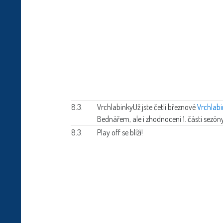
8.3.
Vrchlabinky
Už jste četli březnové
Vrchlab
Bednářem, ale i zhodnocení 1. části sezó
8.3.
Play off se blíží!