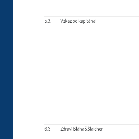
5.3.
Vzkaz od kapitána!
6.3.
Zdraví Bláha&Šlaicher