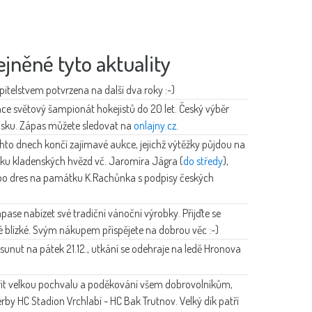
ejněné tyto aktuality
pitelstvem potvrzena na další dva roky :-)
nce světový šampionát hokejistů do 20 let. Český výběr
édsku. Zápas můžete sledovat na
onlajny.cz
.
hto dnech končí zajímavé aukce, jejichž výtěžky půjdou na
ejku kladenských hvězd vč. Jaromíra Jágra (
do středy
),
bo dres na památku K.Rachůnka s podpisy českých
ase nabízet své tradiční vánoční výrobky. Přijďte se
é blízké. Svým nákupem přispějete na dobrou věc :-)
sunut na pátek 21.12., utkání se odehraje na ledě Hronova
dřit velkou pochvalu a poděkování všem dobrovolníkům,
erby HC Stadion Vrchlabí - HC Bak Trutnov. Velký dík patří