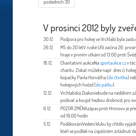
posledních 30
V prosinci 2012 byly zveř
30.12.
Podpora pro hokej
ve Vrchlabí byla zastu
26.12.
MS do 20 let
V ruské Ufě začíná 26. prosi
hraje v prvním utkání od 13:00 proti Šv
18.12.
Charitativní aukce
Na
sportaukce.cz
v těc
charitu. Získat můžete např. dres či hok
kopačky Pavla Horvátha (
do čtvrtka
) ne
hokejových hvězd (
do pátku
).
12.12.
Vrchlabská Diakonie
bude na nedělním záp
podívat a koupit hezkou drobnost pro sv
6.12.
POZOR ZMĚNA
zápas proti Hronovu je pře
od 19,00 hodin.
5.12.
Poděkování
Vedení klubu by chtělo vyjá
kteří se podíleli na úspěšném zvládnutí d