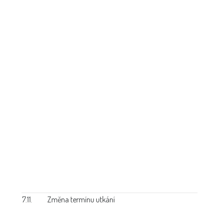
7.11.
Změna termínu utkání