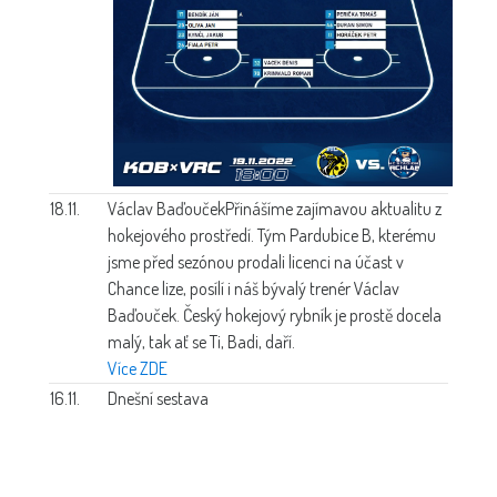
18.11.
Václav Baďouček
Přinášíme zajímavou aktualitu z
hokejového prostředí. Tým Pardubice B, kterému
jsme před sezónou prodali licenci na účast v
Chance lize, posílí i náš bývalý trenér Václav
Baďouček. Český hokejový rybník je prostě docela
malý, tak ať se Ti, Badi, daří.
Více ZDE
16.11.
Dnešní sestava