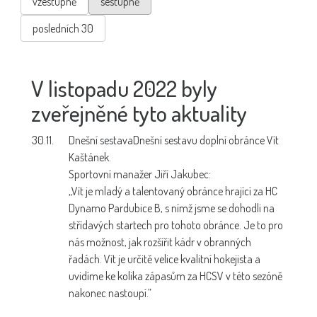
vzestupně
sestupně
posledních 30
V listopadu 2022 byly
zveřejněné tyto aktuality
30.11.
Dnešní sestava
Dnešní sestavu doplní obránce Vít
Kaštánek.
Sportovní manažer Jiří Jakubec:
„Vít je mladý a talentovaný obránce hrající za HC
Dynamo Pardubice B, s nímž jsme se dohodli na
střídavých startech pro tohoto obránce. Je to pro
nás možnost, jak rozšířit kádr v obranných
řadách. Vít je určitě velice kvalitní hokejista a
uvidíme ke kolika zápasům za HCSV v této sezóně
nakonec nastoupí.”