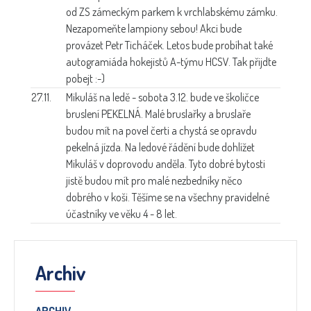
od ZS zámeckým parkem k vrchlabskému zámku.
Nezapomeňte lampiony sebou! Akci bude
provázet Petr Ticháček. Letos bude probíhat také
autogramiáda hokejistů A-týmu HCSV. Tak přijdte
pobejt :-)
27.11.
Mikuláš na ledě -
sobota 3.12. bude ve školičce
bruslení PEKELNÁ. Malé bruslařky a bruslaře
budou mít na povel čerti a chystá se opravdu
pekelná jízda. Na ledové řádění bude dohlížet
Mikuláš v doprovodu anděla. Tyto dobré bytosti
jistě budou mít pro malé nezbedníky něco
dobrého v koši. Těšíme se na všechny pravidelné
účastníky ve věku 4 - 8 let.
Archiv
ARCHIV