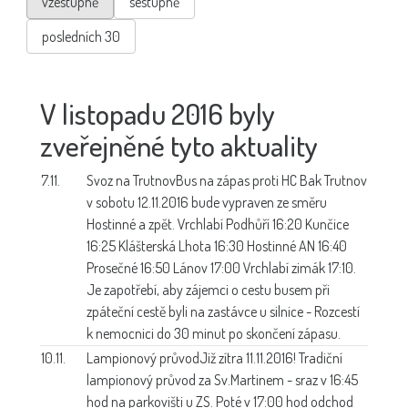
vzestupně
sestupně
posledních 30
V listopadu 2016 byly
zveřejněné tyto aktuality
7.11.
Svoz na Trutnov
Bus na zápas proti HC Bak Trutnov
v sobotu 12.11.2016 bude vypraven ze směru
Hostinné a zpět. Vrchlabí Podhůří 16:20 Kunčice
16:25 Klášterská Lhota 16:30 Hostinné AN 16:40
Prosečné 16:50 Lánov 17:00 Vrchlabí zimák 17:10.
Je zapotřebí, aby zájemci o cestu busem při
zpáteční cestě byli na zastávce u silnice - Rozcestí
k nemocnici do 30 minut po skončení zápasu.
10.11.
Lampionový průvod
Již zítra 11.11.2016! Tradiční
lampionový průvod za Sv.Martinem - sraz v 16:45
hod na parkovišti u ZS. Poté v 17:00 hod odchod