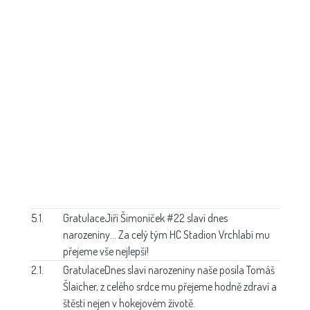
5.1.
Gratulace
Jiří Šimoníček #22 slaví dnes
narozeniny... Za celý tým HC Stadion Vrchlabí mu
přejeme vše nejlepší!
2.1.
Gratulace
Dnes slaví narozeniny naše posila Tomáš
Šlaicher, z celého srdce mu přejeme hodně zdraví a
štěstí nejen v hokejovém životě.