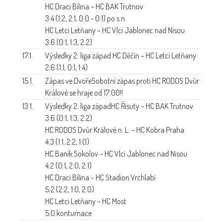
HC Draci Bílina – HC BAK Trutnov
3:4 (1:2, 2:1, 0:0 - 0:1) po s.n.
HC Letci Letňany – HC Vlci Jablonec nad Nisou
3:6 (0:1, 1:3, 2:2)
17.1.
Výsledky 2. liga západ
HC Děčín – HC Letci Letňany
2:6 (1:1, 0:1, 1:4)
15.1.
Zápas ve Dvoře
Sobotní zápas proti HC RODOS Dvůr
Králové se hraje od 17:00!!
13.1.
Výsledky 2. liga západ
HC Řisuty – HC BAK Trutnov
3:6 (0:1, 1:3, 2:2)
HC RODOS Dvůr Králové n. L. – HC Kobra Praha
4:3 (1:1, 2:2, 1:0)
HC Baník Sokolov – HC Vlci Jablonec nad Nisou
4:2 (0:1, 2:0, 2:1)
HC Draci Bílina – HC Stadion Vrchlabí
5:2 (2:2, 1:0, 2:0)
HC Letci Letňany – HC Most
5:0 kontumace