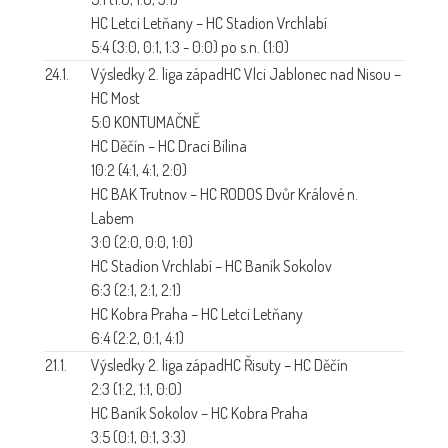
HC Letci Letňany – HC Stadion Vrchlabí
5:4 (3:0, 0:1, 1:3 - 0:0) po s.n. (1:0)
24.1.
Výsledky 2. liga západ
HC Vlci Jablonec nad Nisou –
HC Most
5:0 KONTUMAČNĚ
HC Děčín – HC Draci Bílina
10:2 (4:1, 4:1, 2:0)
HC BAK Trutnov – HC RODOS Dvůr Králové n.
Labem
3:0 (2:0, 0:0, 1:0)
HC Stadion Vrchlabí – HC Baník Sokolov
6:3 (2:1, 2:1, 2:1)
HC Kobra Praha – HC Letci Letňany
6:4 (2:2, 0:1, 4:1)
21.1.
Výsledky 2. liga západ
HC Řisuty – HC Děčín
2:3 (1:2, 1:1, 0:0)
HC Baník Sokolov – HC Kobra Praha
3:5 (0:1, 0:1, 3:3)