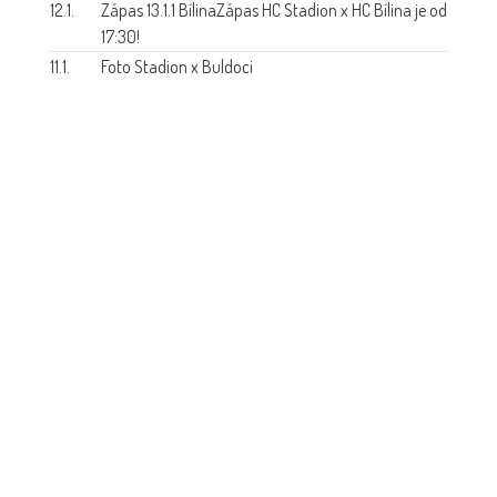
12.1.
Zápas 13.1.1 Bílina
Zápas HC Stadion x HC Bílina je od
17:30!
11.1.
Foto Stadion x Buldoci