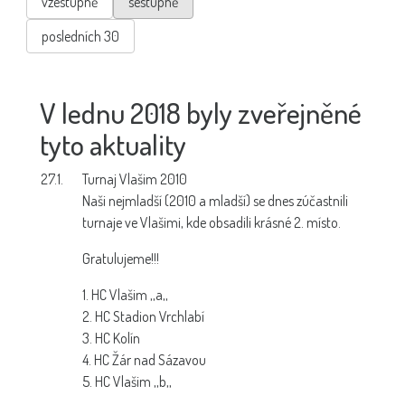
vzestupně
sestupně
posledních 30
V lednu 2018 byly zveřejněné
tyto aktuality
27.1.
Turnaj Vlašim 2010
Naši nejmladší (2010 a mladší) se dnes zúčastnili
turnaje ve Vlašimi, kde obsadili krásné 2. místo.
Gratulujeme!!!
1. HC Vlašim ,,a,,
2. HC Stadion Vrchlabí
3. HC Kolín
4. HC Žár nad Sázavou
5. HC Vlašim ,,b,,