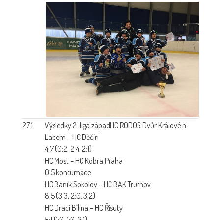
27.1.
Výsledky 2. liga západ
HC RODOS Dvůr Králové n.
Labem – HC Děčín
4:7 (0:2, 2:4, 2:1)
HC Most – HC Kobra Praha
0:5 kontumace
HC Baník Sokolov – HC BAK Trutnov
8:5 (3:3, 2:0, 3:2)
HC Draci Bílina – HC Řisuty
5:1 (1:0, 1:0, 3:1)