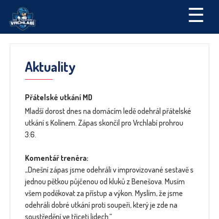
☰
Aktuality
Přátelské utkání MD
Mladší dorost dnes na domácím ledě odehrál přátelské
utkání s Kolínem. Zápas skončil pro Vrchlabí prohrou
3:6.
Komentář trenéra:
„Dnešní zápas jsme odehráli v improvizované sestavě s
jednou pětkou půjčenou od kluků z Benešova. Musím
všem poděkovat za přístup a výkon. Myslím, že jsme
odehráli dobré utkání proti soupeři, který je zde na
soustředění ve třiceti lidech.“