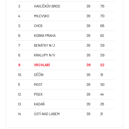
3.
HAVLÍČKŮV BROD
39
76
4.
MILEVSKO
39
70
5.
CHEB
39
68
6.
KOBRA PRAHA
39
62
7.
BENÁTKY N/J
39
59
8.
KRALUPY N/V
39
59
9.
VRCHLABÍ
39
52
10.
DĚČÍN
39
51
11.
MOST
39
50
12.
PÍSEK
39
44
13.
KADAŇ
39
28
14.
ÚSTÍ NAD LABEM
39
21